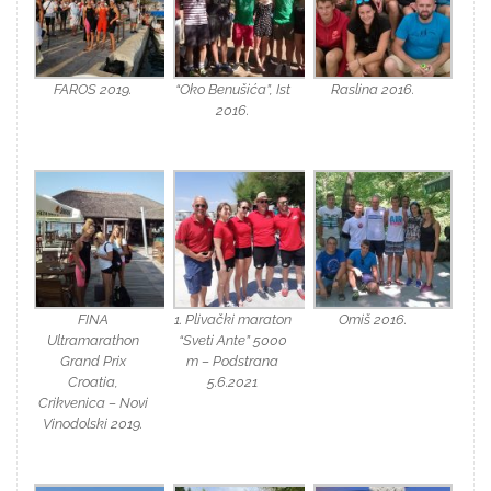
FAROS 2019.
“Oko Benušića”, Ist
Raslina 2016.
2016.
FINA
1. Plivački maraton
Omiš 2016.
Ultramarathon
“Sveti Ante” 5000
Grand Prix
m – Podstrana
Croatia,
5.6.2021
Crikvenica – Novi
Vinodolski 2019.