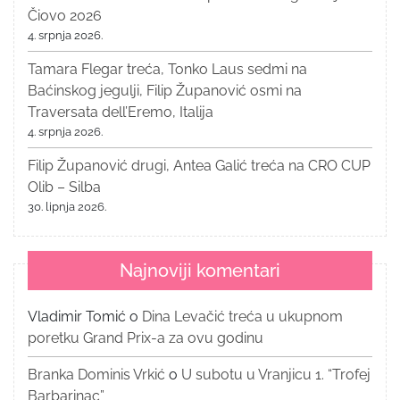
Čiovo 2026
4. srpnja 2026.
Tamara Flegar treća, Tonko Laus sedmi na
Baćinskog jegulji, Filip Županović osmi na
Traversata dell’Eremo, Italija
4. srpnja 2026.
Filip Županović drugi, Antea Galić treća na CRO CUP
Olib – Silba
30. lipnja 2026.
Najnoviji komentari
Vladimir Tomić
o
Dina Levačić treća u ukupnom
poretku Grand Prix-a za ovu godinu
Branka Dominis Vrkić
o
U subotu u Vranjicu 1. “Trofej
Barbarinac”