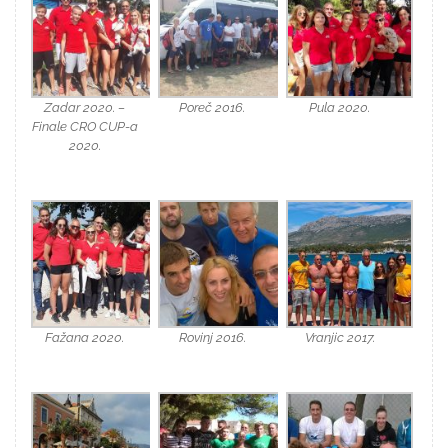
Zadar 2020. –
Poreč 2016.
Pula 2020.
Finale CRO CUP-a
2020.
Fažana 2020.
Rovinj 2016.
Vranjic 2017.