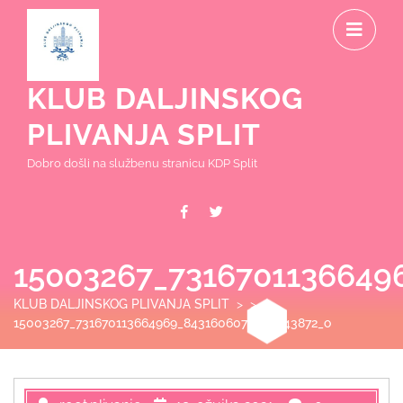
Skip
O
to
content
M
KLUB DALJINSKOG
PLIVANJA SPLIT
Dobro došli na službenu stranicu KDP Split
Facebook
Twitter
15003267_7316701136649
KLUB DALJINSKOG PLIVANJA SPLIT
> >
15003267_731670113664969_8431606073684343872_o