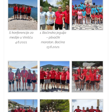
S konferencije za
1. Baćinska jegulja
medije u Vinišću
– plivački
4.6.2021.
maraton, Baćina
13.6.2021.