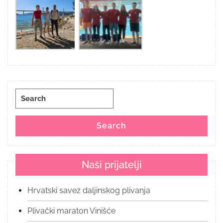
Search
for:
Search
Naši prijatelji
Hrvatski savez daljinskog plivanja
Plivački maraton Vinišće