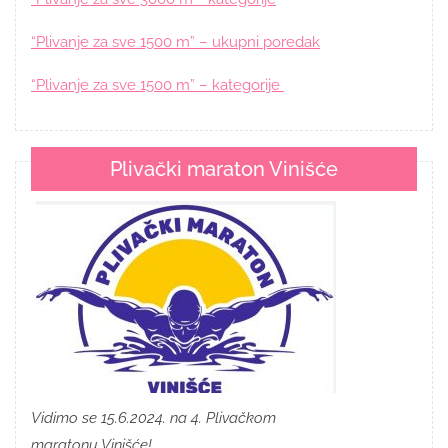
“Plivanje za sve 1500 m” – ukupni poredak
“Plivanje za sve 1500 m” – kategorije
Plivački maraton Vinišće
Vidimo se 15.6.2024. na 4. Plivačkom
maratonu Vinišće!