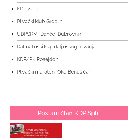
KDP Zadar
Plivački klub Grdelin
UDPSRM “Danče” Dubrovnik
Dalmatinski kup daljinskog plivanja
KDP/PK Posejdon
Plivački maraton “Oko Benušića”
Postani član KDP Split