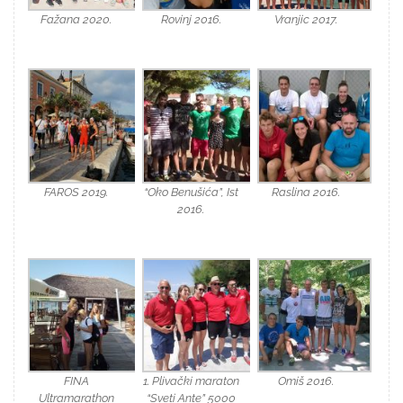
Fažana 2020.
Rovinj 2016.
Vranjic 2017.
FAROS 2019.
“Oko Benušića”, Ist
Raslina 2016.
2016.
FINA
1. Plivački maraton
Omiš 2016.
Ultramarathon
“Sveti Ante” 5000