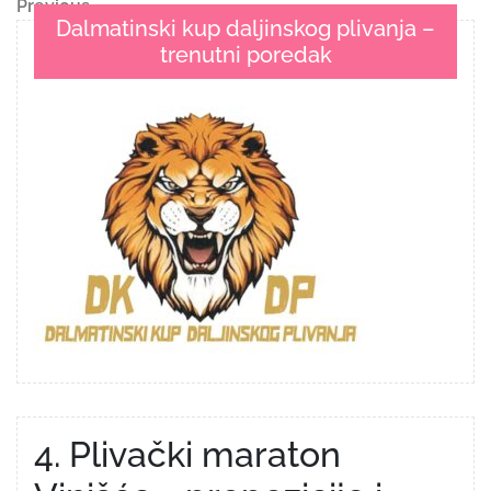
Navigacija
Previous
Previous
Dalmatinski kup daljinskog plivanja –
Post
objava
trenutni poredak
4. Plivački maraton