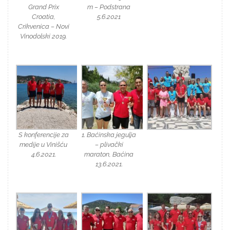
Grand Prix
m – Podstrana
Croatia,
5.6.2021
Crikvenica – Novi
Vinodolski 2019.
S konferencije za
1. Baćinska jegulja
medije u Vinišću
– plivački
4.6.2021.
maraton, Baćina
13.6.2021.