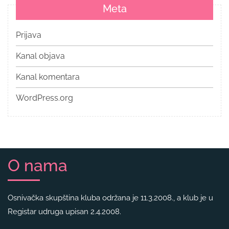
Meta
Prijava
Kanal objava
Kanal komentara
WordPress.org
O nama
Osnivačka skupština kluba održana je 11.3.2008., a klub je u
Registar udruga upisan 2.4.2008.