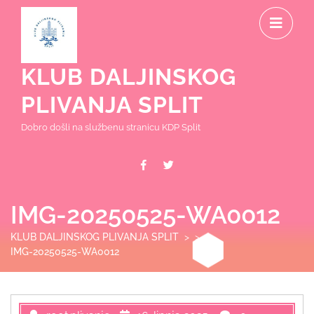
Skip
O
to
content
M
KLUB DALJINSKOG
PLIVANJA SPLIT
Dobro došli na službenu stranicu KDP Split
Facebook
Twitter
IMG-20250525-WA0012
KLUB DALJINSKOG PLIVANJA SPLIT
> >
IMG-20250525-WA0012