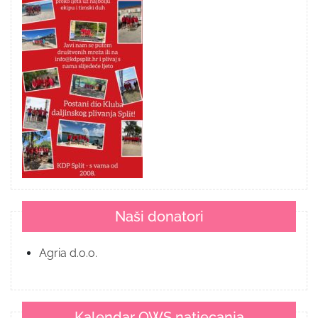
Naši donatori
Agria d.o.o.
Kalendar OWS natjecanja