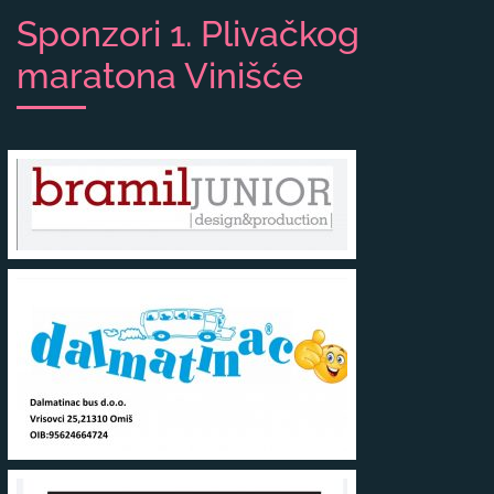
Sponzori 1. Plivačkog
maratona Vinišće