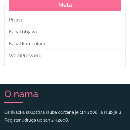
Meta
Prijava
Kanal objava
Kanal komentara
WordPress.org
O nama
Osnivačka skupština kluba održana je 11.3.2008., a klub je u
Registar udruga upisan 2.4.2008.