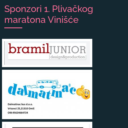
Sponzori 1. Plivačkog
maratona Vinišće