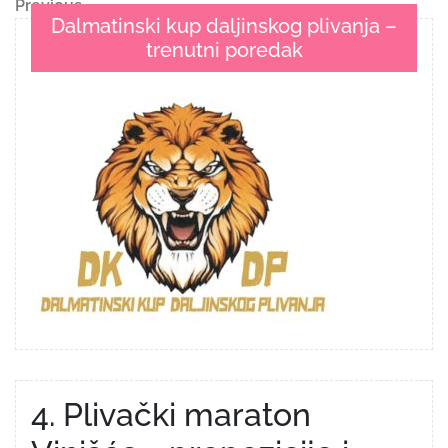
Navigacija
Previous
Previous
Dalmatinski kup daljinskog plivanja –
Post
objava
trenutni poredak
4. Plivački maraton