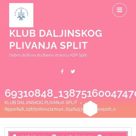
Skip
O
to
content
M
KLUB DALJINSKOG
PLIVANJA SPLIT
Dobro došli na službenu stranicu KDP Split
Facebook
Twitter
69310848_1387516004747
KLUB DALJINSKOG PLIVANJA SPLIT
> >
69310848_1387516004747040_6346453683290505216_o