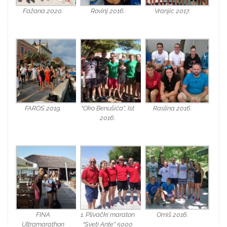
Fažana 2020.
Rovinj 2016.
Vranjic 2017.
FAROS 2019.
“Oko Benušića”, Ist
Raslina 2016.
2016.
FINA
1. Plivački maraton
Omiš 2016.
Ultramarathon
“Sveti Ante” 5000