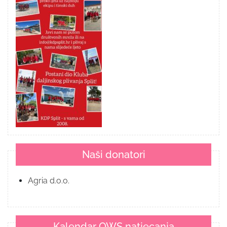
Naši donatori
Agria d.o.o.
Kalendar OWS natjecanja