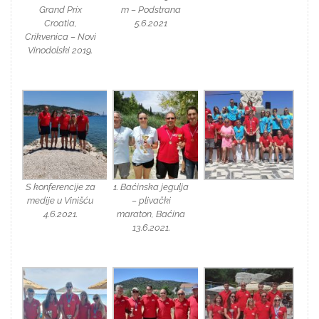
Grand Prix
m – Podstrana
Croatia,
5.6.2021
Crikvenica – Novi
Vinodolski 2019.
S konferencije za
1. Baćinska jegulja
medije u Vinišću
– plivački
4.6.2021.
maraton, Baćina
13.6.2021.