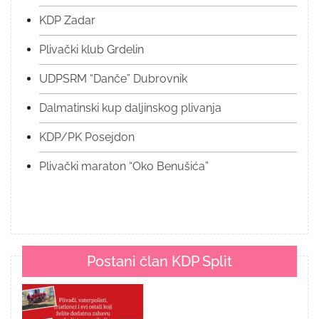
KDP Zadar
Plivački klub Grdelin
UDPSRM “Danče” Dubrovnik
Dalmatinski kup daljinskog plivanja
KDP/PK Posejdon
Plivački maraton “Oko Benušića”
Postani član KDP Split