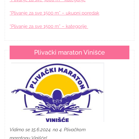
“Plivanje za sve 1500 m” – ukupni poredak
“Plivanje za sve 1500 m” – kategorije
Plivački maraton Vinišće
Vidimo se 15.6.2024. na 4. Plivačkom
maratonu Vinišće!