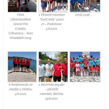
FINA
1. Plivački maraton
Omiš 2016.
Ultramarathon
“Sveti Ante” 5000
Grand Prix
m – Podstrana
Croatia,
5.6.2021
Crikvenica – Novi
Vinodolski 2019.
S konferencije za
1. Baćinska jegulja
medije u Vinišću
– plivački
4.6.2021.
maraton, Baćina
13.6.2021.