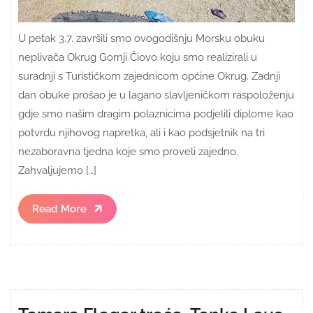
U petak 3.7. završili smo ovogodišnju Morsku obuku
neplivača Okrug Gornji Čiovo koju smo realizirali u
suradnji s Turističkom zajednicom općine Okrug. Zadnji
dan obuke prošao je u lagano slavljeničkom raspoloženju
gdje smo našim dragim polaznicima podjelili diplome kao
potvrdu njihovog napretka, ali i kao podsjetnik na tri
nezaboravna tjedna koje smo proveli zajedno.
Zahvaljujemo […]
Read
Read More
More