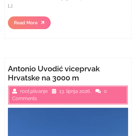
[…]
Read
Read More
More
Antonio Uvodić viceprvak
Hrvatske na 3000 m
root.plivanje
13. lipnja 2026.
0
Comments