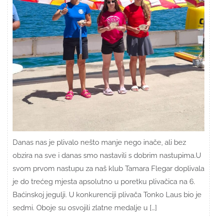
Danas nas je plivalo nešto manje nego inače, ali bez
obzira na sve i danas smo nastavili s dobrim nastupima.U
svom prvom nastupu za naš klub Tamara Flegar doplivala
je do trećeg mjesta apsolutno u poretku plivačica na 6.
Baćinskoj jegulji. U konkurenciji plivača Tonko Laus bio je
sedmi. Oboje su osvojili zlatne medalje u […]