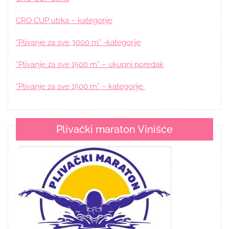
CRO CUP utrka – kategorije
“Plivanje za sve 3000 m” -kategorije
“Plivanje za sve 1500 m” – ukupni poredak
“Plivanje za sve 1500 m” – kategorije
Plivački maraton Vinišće