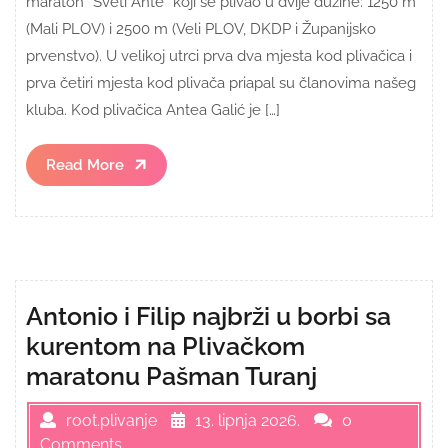
maraton “Sveti Ante” koji se plivao u dvije dužine: 1250 m
(Mali PLOV) i 2500 m (Veli PLOV, DKDP i Županijsko
prvenstvo). U velikoj utrci prva dva mjesta kod plivačica i
prva četiri mjesta kod plivača priapal su članovima našeg
kluba. Kod plivačica Antea Galić je […]
Read
Read More
More
Antonio i Filip najbrži u borbi sa
kurentom na Plivačkom
maratonu Pašman Turanj
root.plivanje
13. lipnja 2026.
0
Comments