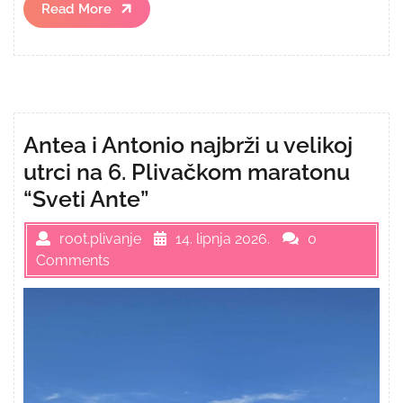
Read
Read More
More
Antea i Antonio najbrži u velikoj
utrci na 6. Plivačkom maratonu
“Sveti Ante”
root.plivanje
14. lipnja 2026.
0
Comments