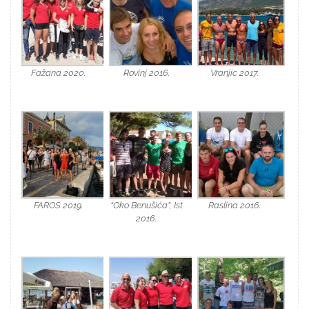
Fažana 2020.
Rovinj 2016.
Vranjic 2017.
FAROS 2019.
“Oko Benušića”, Ist
Raslina 2016.
2016.