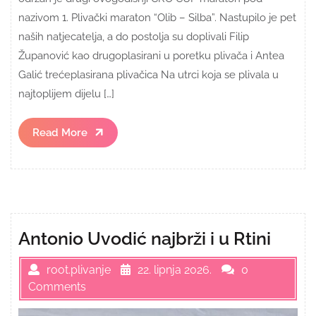
nazivom 1. Plivački maraton “Olib – Silba”. Nastupilo je pet
naših natjecatelja, a do postolja su doplivali Filip
Županović kao drugoplasirani u poretku plivača i Antea
Galić trećeplasirana plivačica Na utrci koja se plivala u
najtoplijem dijelu […]
Read
Read More
More
Antonio Uvodić najbrži i u Rtini
root.plivanje
22. lipnja 2026.
0
Comments