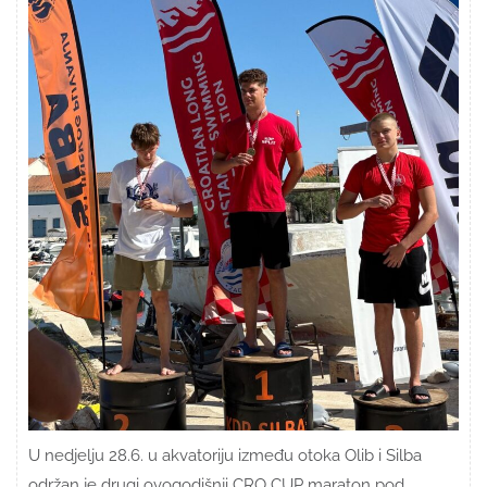
U nedjelju 28.6. u akvatoriju između otoka Olib i Silba
održan je drugi ovogodišnji CRO CUP maraton pod