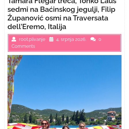
Tamara Flegar treća, Tonko Laus
sedmi na Baćinskog jegulji, Filip
Županović osmi na Traversata
dell’Eremo, Italija
root.plivanje
4. srpnja 2026.
0
Comments