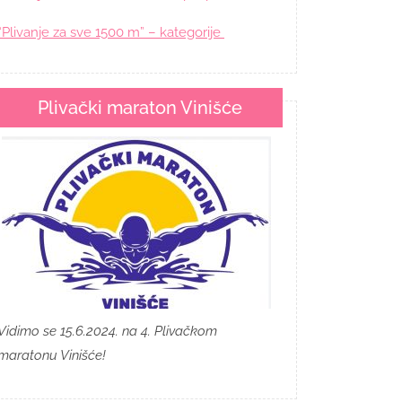
“Plivanje za sve 1500 m” – kategorije
Plivački maraton Vinišće
Vidimo se 15.6.2024. na 4. Plivačkom
maratonu Vinišće!