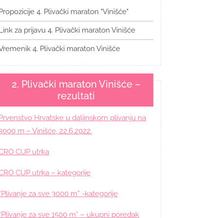
Propozicije 4. Plivački maraton "Vinišće"
Link za prijavu 4. Plivački maraton Vinišće
Vremenik 4. Plivački maraton Vinišće
2. Plivački maraton Vinišće –
rezultati
Prvenstvo Hrvatske u daljinskom plivanju na
3000 m – Vinišće, 22.6.2022.
CRO CUP utrka
CRO CUP utrka – kategorije
“Plivanje za sve 3000 m” -kategorije
“Plivanje za sve 1500 m” – ukupni poredak