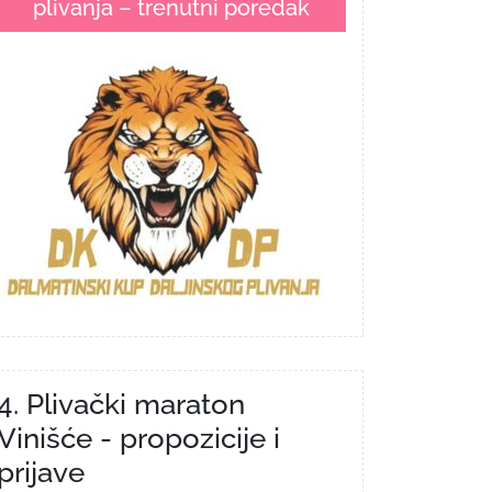
plivanja – trenutni poredak
4. Plivački maraton
Vinišće - propozicije i
prijave