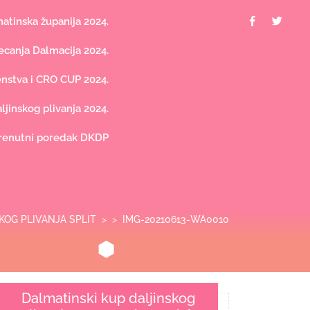
Facebook
Twit
tinska županija 2024.
canja Dalmacija 2024.
nstva i CRO CUP 2024.
jinskog plivanja 2024.
renutni poredak DKDP
KOG PLIVANJA SPLIT
> >
IMG-20210613-WA0010
Dalmatinski kup daljinskog