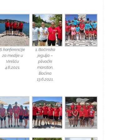
S konferencije
1. Baćinska
za medije u
jegulja –
Vinišću
plivački
4.6.2021.
maraton,
Baćina
13.6.2021.