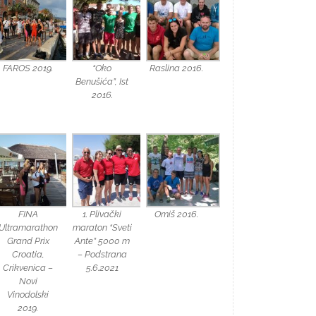
FAROS 2019.
“Oko
Raslina 2016.
Benušića”, Ist
2016.
FINA
1. Plivački
Omiš 2016.
Ultramarathon
maraton “Sveti
Grand Prix
Ante” 5000 m
Croatia,
– Podstrana
Crikvenica –
5.6.2021
Novi
Vinodolski
2019.