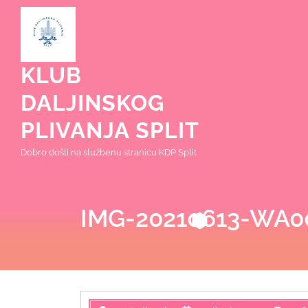
Skip
to
content
KLUB
DALJINSKOG
PLIVANJA SPLIT
Dobro došli na službenu stranicu KDP Split
IMG-20210613-WA0