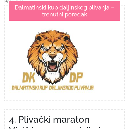
Navigacija
Previous
Previous
Dalmatinski kup daljinskog plivanja –
Post
objava
trenutni poredak
4. Plivački maraton