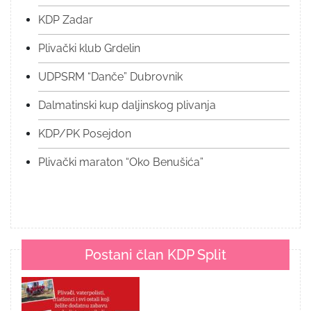
KDP Zadar
Plivački klub Grdelin
UDPSRM “Danče” Dubrovnik
Dalmatinski kup daljinskog plivanja
KDP/PK Posejdon
Plivački maraton “Oko Benušića”
Postani član KDP Split