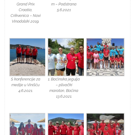
Grand Prix
m – Podstrana
Croatia,
5.6.2021
Crikvenica – Novi
Vinodolski 2019.
S konferencije za
1. Baćinska jegulja
medije u Vinišću
– plivački
4.6.2021.
maraton, Baćina
13.6.2021.