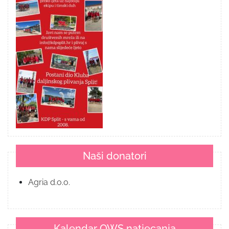
Naši donatori
Agria d.o.o.
Kalendar OWS natjecanja