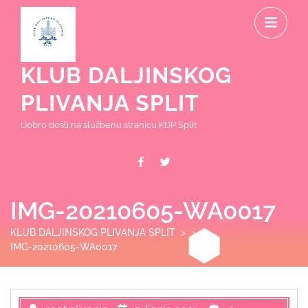
Skip
O
to
content
M
KLUB DALJINSKOG
PLIVANJA SPLIT
Dobro došli na službenu stranicu KDP Split
Facebook
Twitter
IMG-20210605-WA0017
KLUB DALJINSKOG PLIVANJA SPLIT
> >
IMG-20210605-WA0017