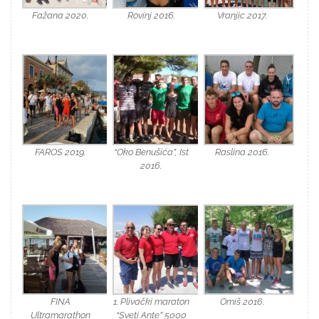
Fažana 2020.
Rovinj 2016.
Vranjic 2017.
FAROS 2019.
“Oko Benušića”, Ist
Raslina 2016.
2016.
FINA
1. Plivački maraton
Omiš 2016.
Ultramarathon
“Sveti Ante” 5000