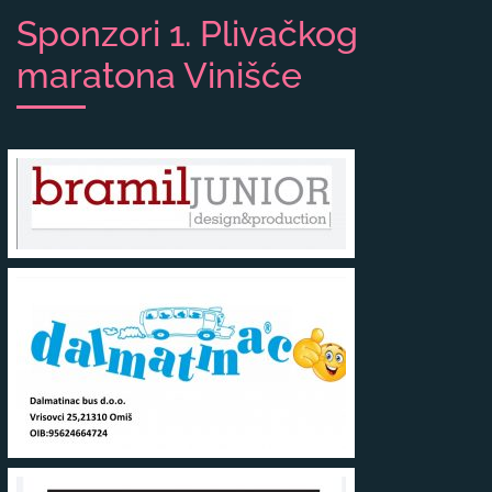
Sponzori 1. Plivačkog
maratona Vinišće