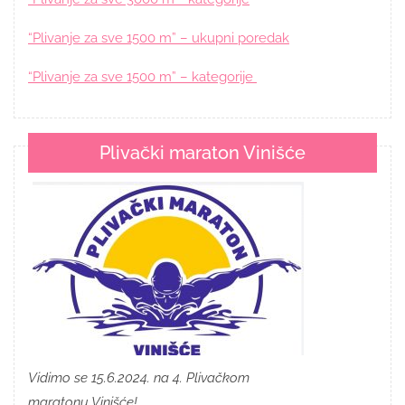
“Plivanje za sve 1500 m” – ukupni poredak
“Plivanje za sve 1500 m” – kategorije
Plivački maraton Vinišće
Vidimo se 15.6.2024. na 4. Plivačkom
maratonu Vinišće!