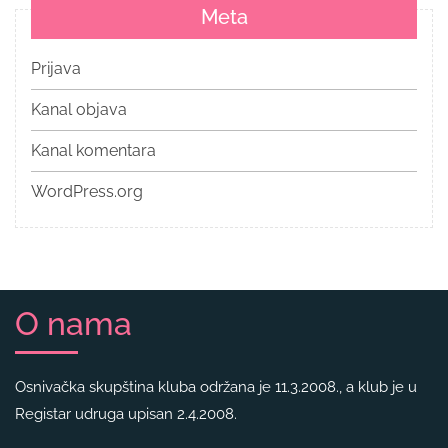
Meta
Prijava
Kanal objava
Kanal komentara
WordPress.org
O nama
Osnivačka skupština kluba održana je 11.3.2008., a klub je u
Registar udruga upisan 2.4.2008.