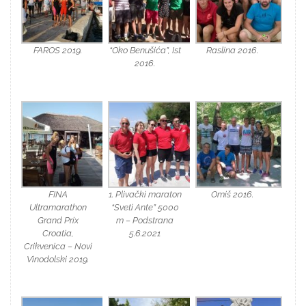
FAROS 2019.
“Oko Benušića”, Ist
Raslina 2016.
2016.
FINA
1. Plivački maraton
Omiš 2016.
Ultramarathon
“Sveti Ante” 5000
Grand Prix
m – Podstrana
Croatia,
5.6.2021
Crikvenica – Novi
Vinodolski 2019.