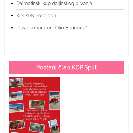
Dalmatinski kup daljinskog plivanja
KDP/PK Posejdon
Plivački maraton “Oko Benušića”
Postani član KDP Split