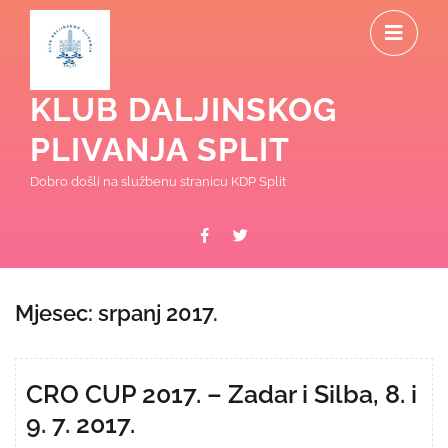
Skip
O
to
content
M
KLUB DALJINSKOG
PLIVANJA SPLIT
Dobro došli na službenu stranicu KDP Split
Facebook
Twitter
Mjesec:
srpanj 2017.
CRO CUP 2017. – Zadar i Silba, 8. i
9. 7. 2017.