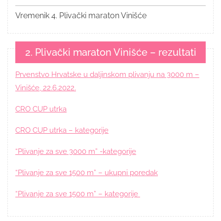
Vremenik 4. Plivački maraton Vinišće
2. Plivački maraton Vinišće – rezultati
Prvenstvo Hrvatske u daljinskom plivanju na 3000 m –
Vinišće, 22.6.2022.
CRO CUP utrka
CRO CUP utrka – kategorije
“Plivanje za sve 3000 m” -kategorije
“Plivanje za sve 1500 m” – ukupni poredak
“Plivanje za sve 1500 m” – kategorije