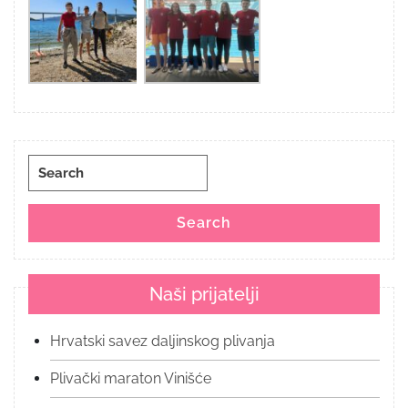
Search
for:
Search
Naši prijatelji
Hrvatski savez daljinskog plivanja
Plivački maraton Vinišće