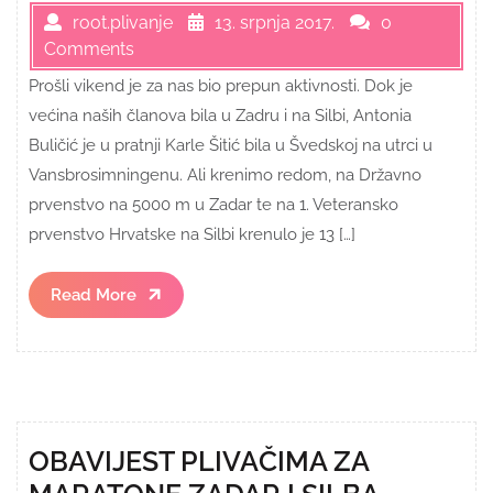
root.plivanje
13. srpnja 2017.
0
Comments
Prošli vikend je za nas bio prepun aktivnosti. Dok je
većina naših članova bila u Zadru i na Silbi, Antonia
Buličić je u pratnji Karle Šitić bila u Švedskoj na utrci u
Vansbrosimningenu. Ali krenimo redom, na Državno
prvenstvo na 5000 m u Zadar te na 1. Veteransko
prvenstvo Hrvatske na Silbi krenulo je 13 […]
Read
Read More
More
OBAVIJEST PLIVAČIMA ZA