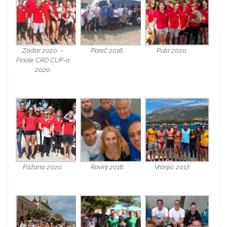
Zadar 2020. –
Poreč 2016.
Pula 2020.
Finale CRO CUP-a
2020.
Fažana 2020.
Rovinj 2016.
Vranjic 2017.