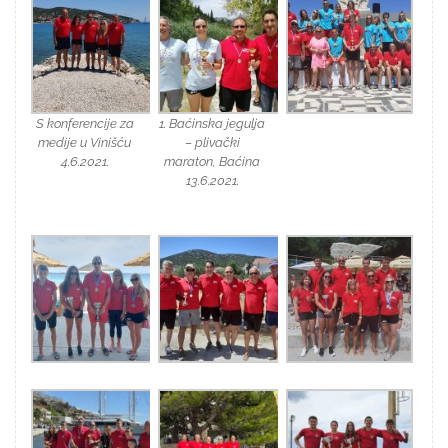
S konferencije za
1. Baćinska jegulja
medije u Vinišću
– plivački
4.6.2021.
maraton, Baćina
13.6.2021.