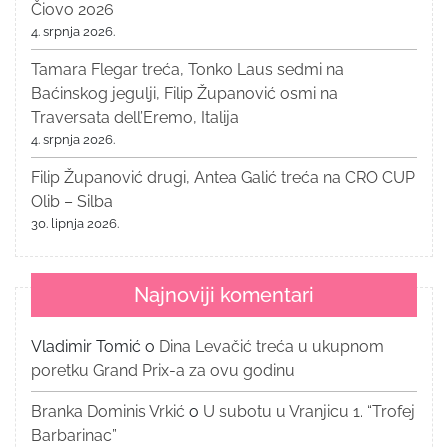
Čiovo 2026
4. srpnja 2026.
Tamara Flegar treća, Tonko Laus sedmi na
Baćinskog jegulji, Filip Županović osmi na
Traversata dell’Eremo, Italija
4. srpnja 2026.
Filip Županović drugi, Antea Galić treća na CRO CUP
Olib – Silba
30. lipnja 2026.
Najnoviji komentari
Vladimir Tomić
o
Dina Levačić treća u ukupnom
poretku Grand Prix-a za ovu godinu
Branka Dominis Vrkić
o
U subotu u Vranjicu 1. “Trofej
Barbarinac”