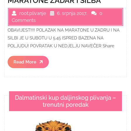
MARATONE ZADAR I SILBA
root.plivanje
6. srpnja 2017.
0
Comments
OBAVIJEST!!!! POLAZAK NA MARATONE U ZADRU I NA
SILBI JE U SUBOTU U 5.45 ISPRED BAZENA NA
POLJUDU! POVRATAK U NEDJELJU NAVEČER Share
Read
Read More
More
Dalmatinski kup daljinskog plivanja –
trenutni poredak