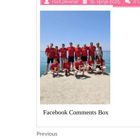
root.plivanje
16. lipnja 2025.
0 
Facebook Comments Box
Navigacija
Previous
Previous