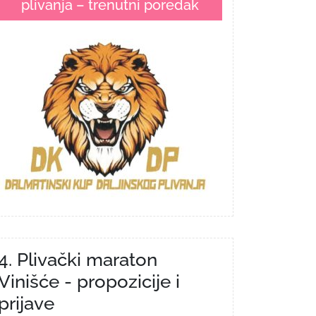
plivanja – trenutni poredak
4. Plivački maraton
Vinišće - propozicije i
prijave