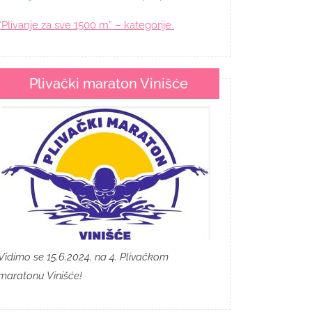
“Plivanje za sve 1500 m” – kategorije
Plivački maraton Vinišće
Vidimo se 15.6.2024. na 4. Plivačkom
maratonu Vinišće!