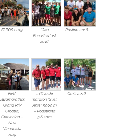
FAROS 2019.
“Oko
Raslina 2016.
Benušića”, Ist
2016.
FINA
1. Plivački
Omiš 2016.
Ultramarathon
maraton “Sveti
Grand Prix
Ante” 5000 m
Croatia,
– Podstrana
Crikvenica –
5.6.2021
Novi
Vinodolski
2019.