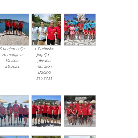
S konferencije
1. Baćinska
za medije u
jegulja –
Vinišću
plivački
4.6.2021.
maraton,
Baćina
13.6.2021.