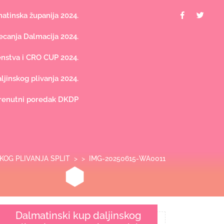
Facebook
Twit
tinska županija 2024.
canja Dalmacija 2024.
nstva i CRO CUP 2024.
jinskog plivanja 2024.
renutni poredak DKDP
KOG PLIVANJA SPLIT
> >
IMG-20250615-WA0011
Dalmatinski kup daljinskog