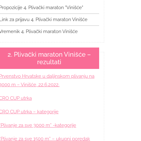
Propozicije 4. Plivački maraton "Vinišće"
Link za prijavu 4. Plivački maraton Vinišće
Vremenik 4. Plivački maraton Vinišće
2. Plivački maraton Vinišće –
rezultati
Prvenstvo Hrvatske u daljinskom plivanju na
3000 m – Vinišće, 22.6.2022.
CRO CUP utrka
CRO CUP utrka – kategorije
“Plivanje za sve 3000 m” -kategorije
“Plivanje za sve 1500 m” – ukupni poredak