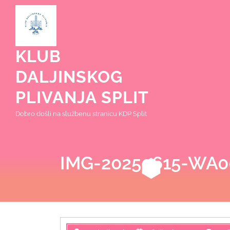
Skip
to
content
KLUB
DALJINSKOG
PLIVANJA SPLIT
Dobro došli na službenu stranicu KDP Split
IMG-20250615-WA0