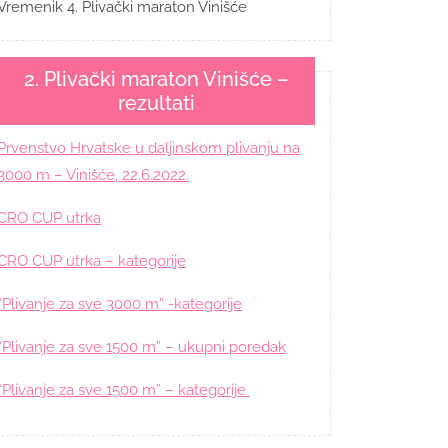
Vremenik 4. Plivački maraton Vinišće
2. Plivački maraton Vinišće –
rezultati
Prvenstvo Hrvatske u daljinskom plivanju na
3000 m – Vinišće, 22.6.2022.
CRO CUP utrka
CRO CUP utrka – kategorije
“Plivanje za sve 3000 m” -kategorije
“Plivanje za sve 1500 m” – ukupni poredak
“Plivanje za sve 1500 m” – kategorije