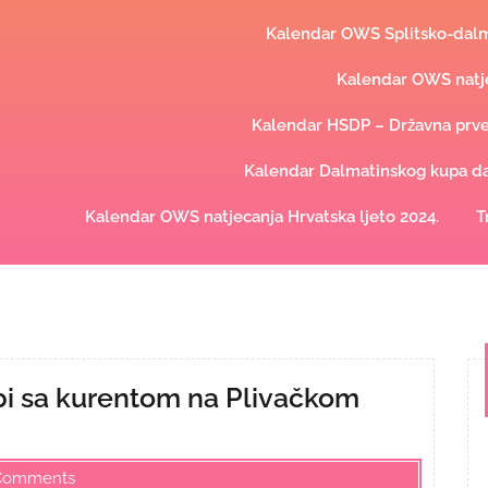
Kalendar OWS Splitsko-dalma
Kalendar OWS natje
Kalendar HSDP – Državna prve
Kalendar Dalmatinskog kupa dal
Kalendar OWS natjecanja Hrvatska ljeto 2024.
T
orbi sa kurentom na Plivačkom
Comments