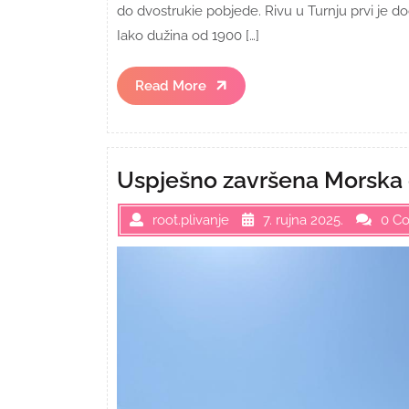
do dvostrukie pobjede. Rivu u Turnju prvi je d
Iako dužina od 1900 […]
Read
Read More
More
Uspješno završena Morska 
root.plivanje
7. rujna 2025.
0 C