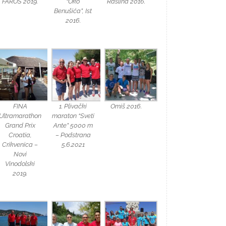
FAROS 2019.
“Oko
Raslina 2016.
Benušića”, Ist
2016.
FINA
1. Plivački
Omiš 2016.
Ultramarathon
maraton “Sveti
Grand Prix
Ante” 5000 m
Croatia,
– Podstrana
Crikvenica –
5.6.2021
Novi
Vinodolski
2019.