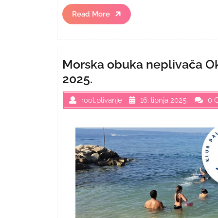
Read
Read More
More
Morska obuka neplivača Okru
2025.
root.plivanje
16. lipnja 2025.
0 