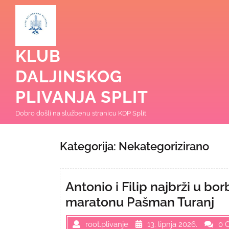
Skip
to
content
KLUB
DALJINSKOG
PLIVANJA SPLIT
Dobro došli na službenu stranicu KDP Split
Kategorija:
Nekategorizirano
Antonio i Filip najbrži u b
maratonu Pašman Turanj
root.plivanje
13. lipnja 2026.
0 