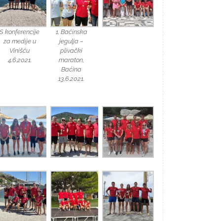
S konferencije
1. Baćinska
za medije u
jegulja –
Vinišću
plivački
4.6.2021.
maraton,
Baćina
13.6.2021.