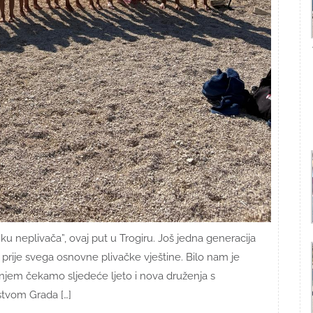
ku neplivača”, ovaj put u Trogiru. Još jedna generacija
i prije svega osnovne plivačke vještine. Bilo nam je
jenjem čekamo sljedeće ljeto i nova druženja s
stvom Grada […]