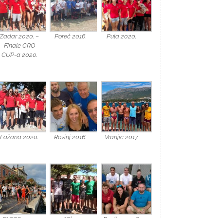
Zadar 2020. –
Poreč 2016.
Pula 2020.
Finale CRO
CUP-a 2020.
Fažana 2020.
Rovinj 2016.
Vranjic 2017.