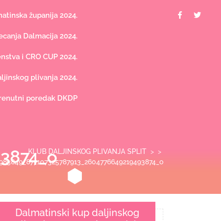
Facebook
Twit
tinska županija 2024.
canja Dalmacija 2024.
nstva i CRO CUP 2024.
jinskog plivanja 2024.
renutni poredak DKDP
3874_o
KLUB DALJINSKOG PLIVANJA SPLIT
> >
983849_877107325787913_2604776649219493874_o
Dalmatinski kup daljinskog