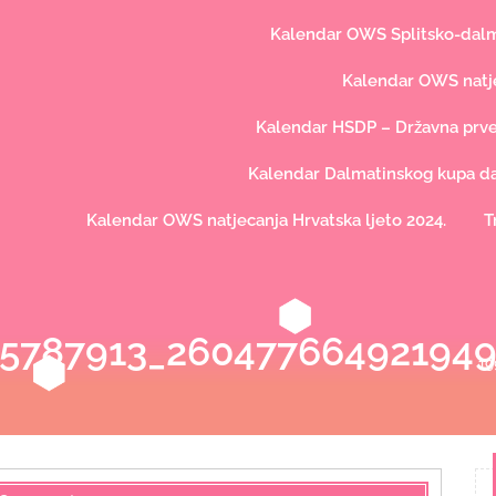
Kalendar OWS Splitsko-dalma
Kalendar OWS natje
Kalendar HSDP – Državna prve
Kalendar Dalmatinskog kupa dal
Kalendar OWS natjecanja Hrvatska ljeto 2024.
T
5787913_260477664921949
19