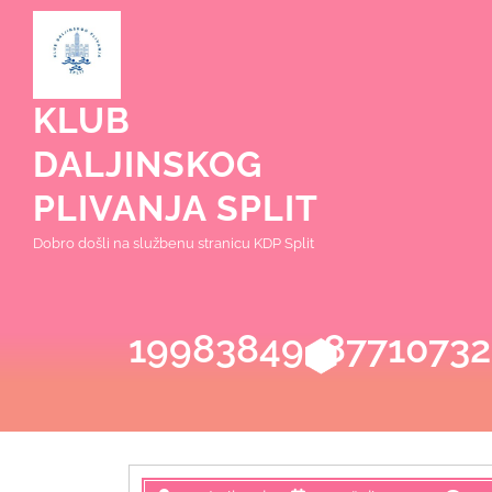
Skip
to
content
KLUB
DALJINSKOG
PLIVANJA SPLIT
Dobro došli na službenu stranicu KDP Split
19983849_87710732