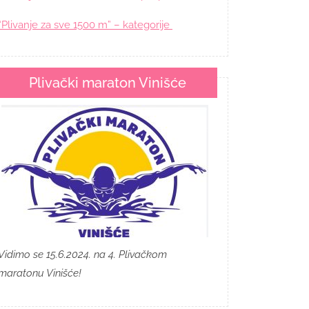
“Plivanje za sve 1500 m” – kategorije
Plivački maraton Vinišće
Vidimo se 15.6.2024. na 4. Plivačkom
maratonu Vinišće!