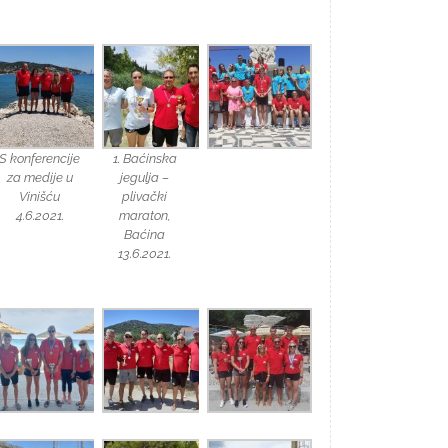
S konferencije
1. Baćinska
za medije u
jegulja –
Vinišću
plivački
4.6.2021.
maraton,
Baćina
13.6.2021.