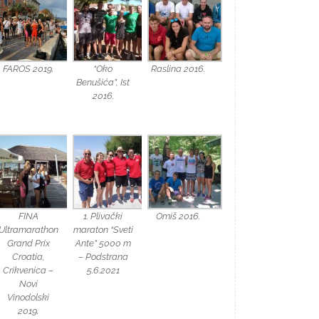
FAROS 2019.
“Oko
Raslina 2016.
Benušića”, Ist
2016.
FINA
1. Plivački
Omiš 2016.
Ultramarathon
maraton “Sveti
Grand Prix
Ante” 5000 m
Croatia,
– Podstrana
Crikvenica –
5.6.2021
Novi
Vinodolski
2019.