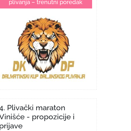
plivanja – trenutni poredak
4. Plivački maraton
Vinišće - propozicije i
prijave