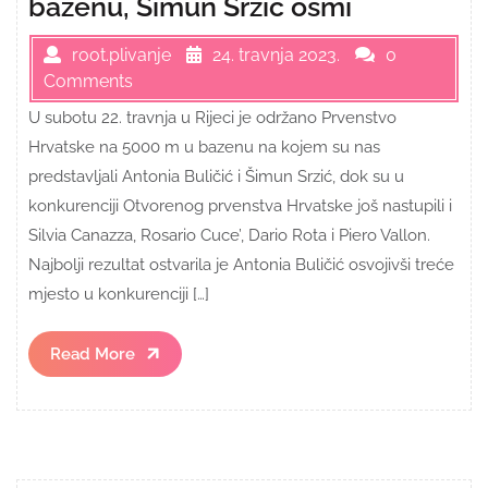
bazenu, Šimun Srzić osmi
root.plivanje
24. travnja 2023.
0
Comments
U subotu 22. travnja u Rijeci je održano Prvenstvo
Hrvatske na 5000 m u bazenu na kojem su nas
predstavljali Antonia Buličić i Šimun Srzić, dok su u
konkurenciji Otvorenog prvenstva Hrvatske još nastupili i
Silvia Canazza, Rosario Cuce’, Dario Rota i Piero Vallon.
Najbolji rezultat ostvarila je Antonia Buličić osvojivši treće
mjesto u konkurenciji […]
Read
Read More
More