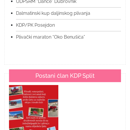
UDPSRM “Danče” Dubrovnik
Dalmatinski kup daljinskog plivanja
KDP/PK Posejdon
Plivački maraton “Oko Benušića”
Postani član KDP Split