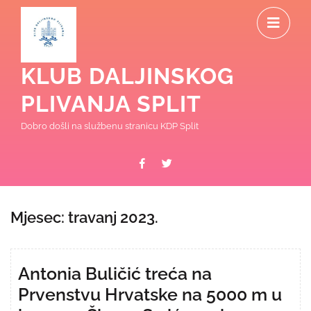
Skip
O
to
content
M
KLUB DALJINSKOG
PLIVANJA SPLIT
Dobro došli na službenu stranicu KDP Split
Facebook
Twitter
Mjesec:
travanj 2023.
Antonia Buličić treća na
Prvenstvu Hrvatske na 5000 m u