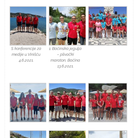
S konferencije za
1. Baćinska jegulja
medije u Vinišću
– plivački
4.6.2021.
maraton, Baćina
13.6.2021.