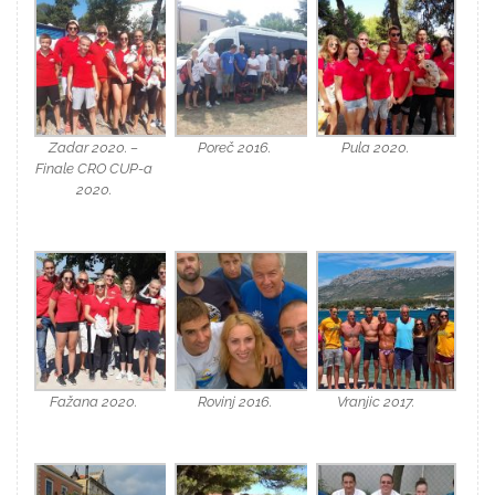
Zadar 2020. –
Poreč 2016.
Pula 2020.
Finale CRO CUP-a
2020.
Fažana 2020.
Rovinj 2016.
Vranjic 2017.