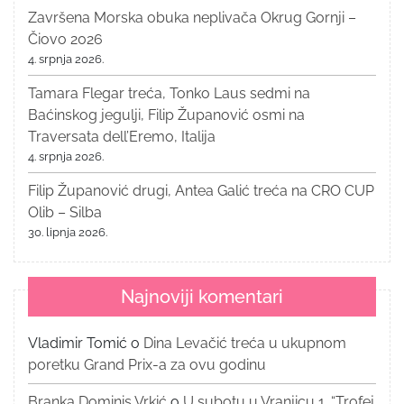
Završena Morska obuka neplivača Okrug Gornji –
Čiovo 2026
4. srpnja 2026.
Tamara Flegar treća, Tonko Laus sedmi na
Baćinskog jegulji, Filip Županović osmi na
Traversata dell’Eremo, Italija
4. srpnja 2026.
Filip Županović drugi, Antea Galić treća na CRO CUP
Olib – Silba
30. lipnja 2026.
Najnoviji komentari
Vladimir Tomić
o
Dina Levačić treća u ukupnom
poretku Grand Prix-a za ovu godinu
Branka Dominis Vrkić
o
U subotu u Vranjicu 1. “Trofej