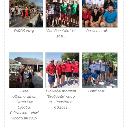
FAROS 2019.
“Oko Benušića”, Ist
Raslina 2016.
2016.
FINA
1. Plivački maraton
Omiš 2016.
Ultramarathon
“Sveti Ante” 5000
Grand Prix
m – Podstrana
Croatia,
5.6.2021
Crikvenica – Novi
Vinodolski 2019.