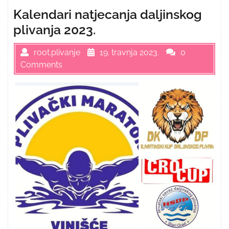
Kalendari natjecanja daljinskog
plivanja 2023.
root.plivanje
19. travnja 2023.
0
Comments