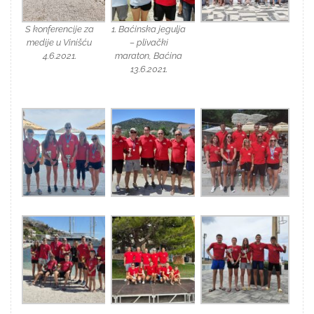
S konferencije za
1. Baćinska jegulja
medije u Vinišću
– plivački
4.6.2021.
maraton, Baćina
13.6.2021.