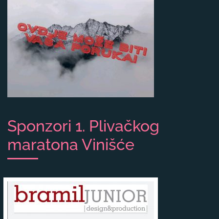
Sponzori 1. Plivačkog
maratona Vinišće