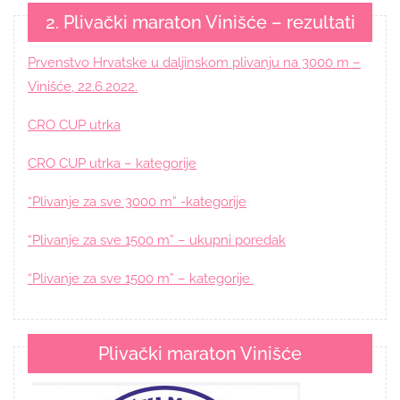
2. Plivački maraton Vinišće – rezultati
Prvenstvo Hrvatske u daljinskom plivanju na 3000 m –
Vinišće, 22.6.2022.
CRO CUP utrka
CRO CUP utrka – kategorije
“Plivanje za sve 3000 m” -kategorije
“Plivanje za sve 1500 m” – ukupni poredak
“Plivanje za sve 1500 m” – kategorije
Plivački maraton Vinišće