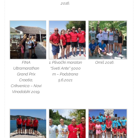
2016.
FINA
1. Plivački maraton
Omiš 2016.
Ultramarathon
“Sveti Ante” 5000
Grand Prix
m – Podstrana
Croatia,
5.6.2021
Crikvenica – Novi
Vinodolski 2019.