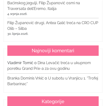
Baćinskog jegulji, Filip Županović osmi na
Traversata dell’Eremo, Italija
4. srpnja 2026.
Filip Županović drugi, Antea Galić treća na CRO CUP
Olib – Silba
30. lipnja 2026.
Najnoviji komentari
Vladimir Tomić
o
Dina Levačić treća u ukupnom
poretku Grand Prix-a za ovu godinu
Branka Dominis Vrkić
o
U subotu u Vranjicu 1. “Trofej
Barbarinac”
Kategorije