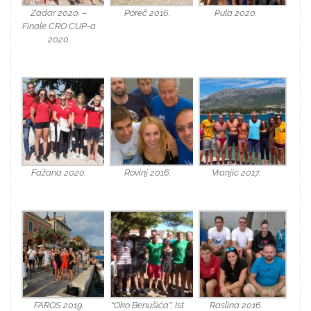
Zadar 2020. –
Poreč 2016.
Pula 2020.
Finale CRO CUP-a
2020.
Fažana 2020.
Rovinj 2016.
Vranjic 2017.
FAROS 2019.
“Oko Benušića”, Ist
Raslina 2016.