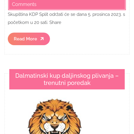
Comments
Skupština KDP Split održati će se dana 5. prosinca 2023. s
početkom u 20 sati. Share
Read
Read More
More
Dalmatinski kup daljinskog plivanja –
trenutni poredak