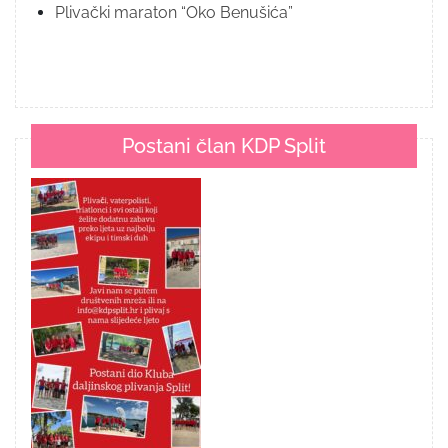
Plivački maraton “Oko Benušića”
Postani član KDP Split