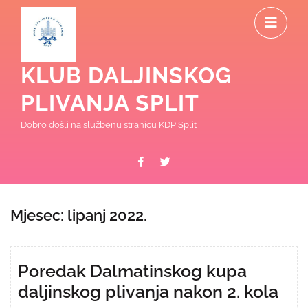
Skip
O
to
content
M
KLUB DALJINSKOG
PLIVANJA SPLIT
Dobro došli na službenu stranicu KDP Split
Facebook
Twitter
Mjesec:
lipanj 2022.
Poredak Dalmatinskog kupa
daljinskog plivanja nakon 2. kola