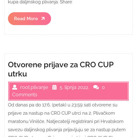
kupa daljinskog plivanja. Share
Read
Read More
More
Otvorene prijave za CRO CUP
utrku
root.plivanje
5. lipnja 2022.
0
Comments
Od danas pa do 17.6. (petak) u 23:59 sati otvorene su
prijave za nastup na CRO CUP utrci na 2. Plivačkom
maratonu Vinišće. Natjecatelji registrirani pri Hrvatskom
savezu daljinskog plivanja prijavljuju se za nastup putem