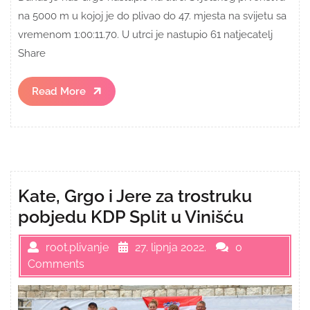
na 5000 m u kojoj je do plivao do 47. mjesta na svijetu sa
vremenom 1:00:11.70. U utrci je nastupio 61 natjecatelj
Share
Read
Read More
More
Kate, Grgo i Jere za trostruku
pobjedu KDP Split u Vinišću
root.plivanje
27. lipnja 2022.
0
Comments