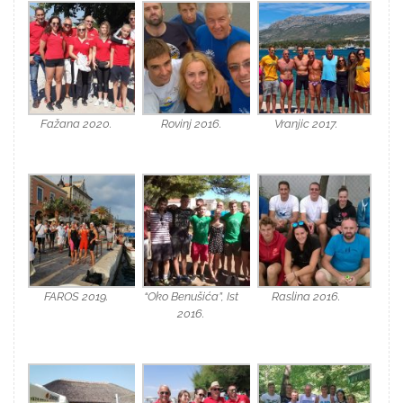
Fažana 2020.
Rovinj 2016.
Vranjic 2017.
FAROS 2019.
“Oko Benušića”, Ist
Raslina 2016.
2016.