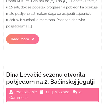
Doma Kulture u Vinišću od 7:30 do 9:30. Početak utrke je
u 10 sati, dok se početak proglašenja pobjednika očekuje
malo poslije 12 sati nakon čega će uslijediti zajednički
ručak svih sudionika maratona. Poseban dar svim
posjetiteljima […]
Read
Read More
More
Dina Levačić sezonu otvorila
pobjedom na 2. Baćinskoj jegulji
root.plivanje
11. lipnja 2022.
0
Comments