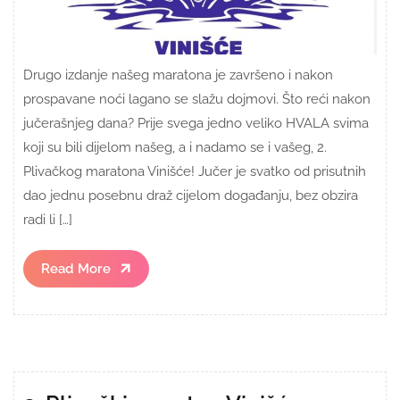
Drugo izdanje našeg maratona je završeno i nakon
prospavane noći lagano se slažu dojmovi. Što reći nakon
jučerašnjeg dana? Prije svega jedno veliko HVALA svima
koji su bili dijelom našeg, a i nadamo se i vašeg, 2.
Plivačkog maratona Vinišće! Jučer je svatko od prisutnih
dao jednu posebnu draž cijelom događanju, bez obzira
radi li […]
Read
Read More
More