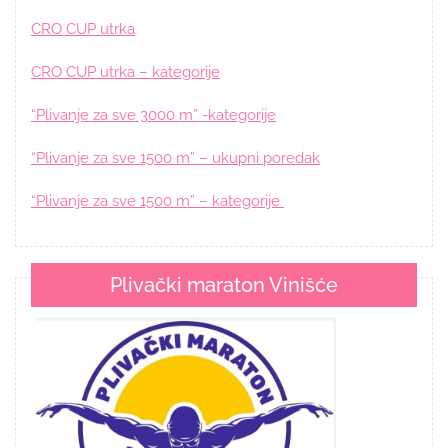
CRO CUP utrka
CRO CUP utrka – kategorije
“Plivanje za sve 3000 m” -kategorije
“Plivanje za sve 1500 m” – ukupni poredak
“Plivanje za sve 1500 m” – kategorije
Plivački maraton Vinišće