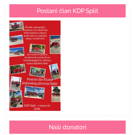
Postani član KDP Split
Naši donatori