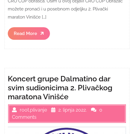
CRO CUP obrasca. Osim u ovoj objavi CRO CUP Obrazac
možete pronaći i u posebnom odjeljku 2. Plivački
maraton Vinišće […]
Read
Read More
More
Koncert grupe Dalmatino dar
svim sudionicima 2. Plivačkog
maratona Vinišće
root.plivanje
2. lipnja 2022.
0
Comments