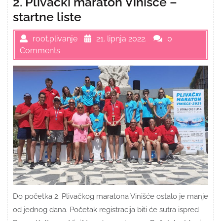
2. Plivački maraton Vinišće –
startne liste
root.plivanje
21. lipnja 2022.
0
Comments
Do početka 2. Plivačkog maratona Vinišće ostalo je manje
od jednog dana. Početak registracija biti će sutra ispred