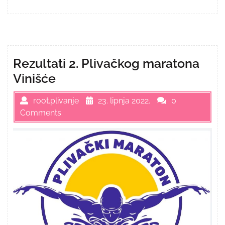
Rezultati 2. Plivačkog maratona
Vinišće
root.plivanje
23. lipnja 2022.
0
Comments