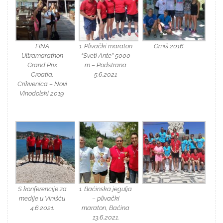
FINA
1. Plivački maraton
Omiš 2016.
Ultramarathon
“Sveti Ante” 5000
Grand Prix
m – Podstrana
Croatia,
5.6.2021
Crikvenica – Novi
Vinodolski 2019.
S konferencije za
1. Baćinska jegulja
medije u Vinišću
– plivački
4.6.2021.
maraton, Baćina
13.6.2021.