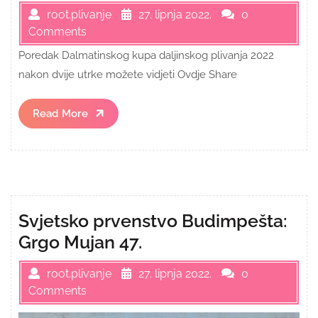
root.plivanje
27. lipnja 2022.
0
Comments
Poredak Dalmatinskog kupa daljinskog plivanja 2022
nakon dvije utrke možete vidjeti Ovdje Share
Read
Read More
More
Svjetsko prvenstvo Budimpešta:
Grgo Mujan 47.
root.plivanje
27. lipnja 2022.
0
Comments