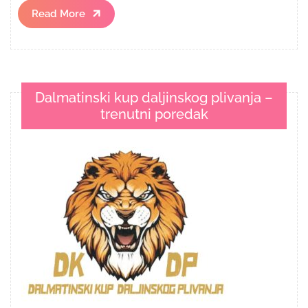
Read
Read More
More
Dalmatinski kup daljinskog plivanja –
trenutni poredak