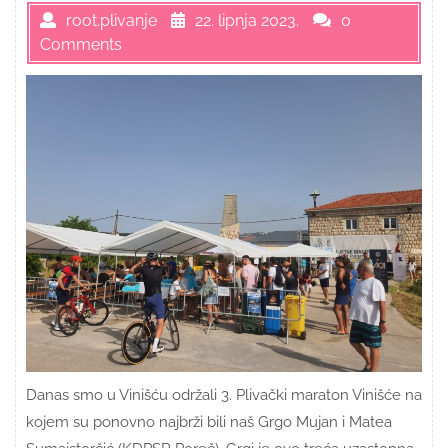
root.plivanje
22. lipnja 2023.
0
Comments
Danas smo u Vinišću održali 3. Plivački maraton Vinišće na
kojem su ponovno najbrži bili naš Grgo Mujan i Matea