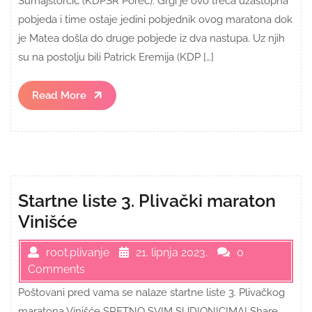
Sumajstorčić (KDPSR Poreč). Grgi je ovo treća uzastopna
pobjeda i time ostaje jedini pobjednik ovog maratona dok
je Matea došla do druge pobjede iz dva nastupa. Uz njih
su na postolju bili Patrick Eremija (KDP […]
Read
Read More
More
Startne liste 3. Plivački maraton
Vinišće
root.plivanje
21. lipnja 2023.
0
Comments
Poštovani pred vama se nalaze startne liste 3. Plivačkog
maratona Vinišće SRETNO SVIM SUDIONICIMA! Share