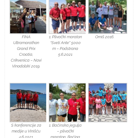
FINA
1. Plivački maraton
Omiš 2016.
Ultramarathon
“Sveti Ante” 5000
Grand Prix
m – Podstrana
Croatia,
5.6.2021
Crikvenica – Novi
Vinodolski 2019.
S konferencije za
1. Baćinska jegulja
medije u Vinišću
– plivački
4.6.2021.
maraton, Baćina