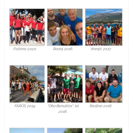
Fažana 2020.
Rovinj 2016.
Vranjic 2017.
FAROS 2019.
“Oko Benušića”, Ist
Raslina 2016.
2016.