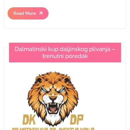
Read
Read More
More
Dalmatinski kup daljinskog plivanja –
trenutni poredak