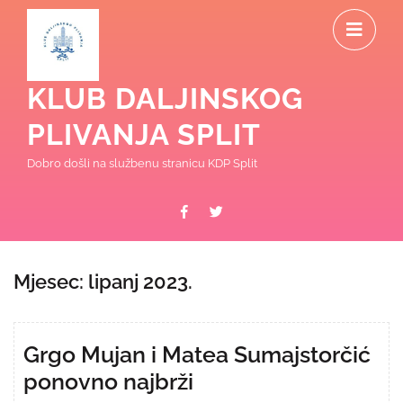
Skip
O
to
content
M
KLUB DALJINSKOG
PLIVANJA SPLIT
Dobro došli na službenu stranicu KDP Split
Facebook
Twitter
Mjesec:
lipanj 2023.
Grgo Mujan i Matea Sumajstorčić
ponovno najbrži