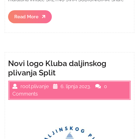
Read
Read More
More
Novi logo Kluba daljinskog
plivanja Split
root.plivanje
6. lipnja 2023.
0
Comments