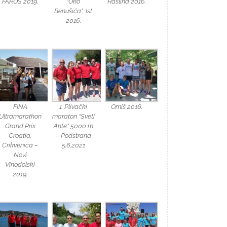
FAROS 2019.
“Oko
Raslina 2016.
Benušića”, Ist
2016.
FINA
1. Plivački
Omiš 2016.
Ultramarathon
maraton “Sveti
Grand Prix
Ante” 5000 m
Croatia,
– Podstrana
Crikvenica –
5.6.2021
Novi
Vinodolski
2019.