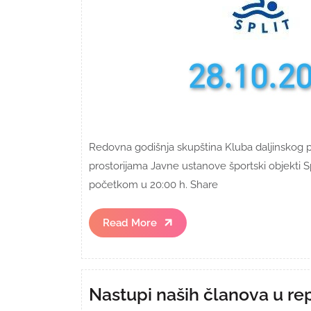
Redovna godišnja skupština Kluba daljinskog pli
prostorijama Javne ustanove športski objekti Spli
početkom u 20:00 h. Share
Read
Read More
More
Nastupi naših članova u re