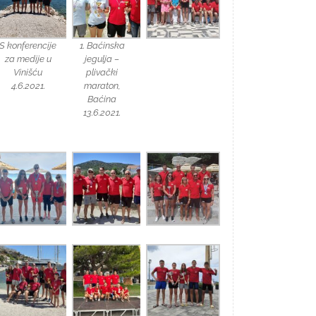
S konferencije
1. Baćinska
za medije u
jegulja –
Vinišću
plivački
4.6.2021.
maraton,
Baćina
13.6.2021.