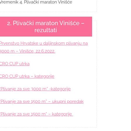
Vremenik 4. Plivački maraton Vinišće
2. Plivački maraton Vinišće –
rezultati
Prvenstvo Hrvatske u daljinskom plivanju na
3000 m – Vinišće, 22.6.2022.
CRO CUP utrka
CRO CUP utrka – kategorije
“Plivanje za sve 3000 m” -kategorije
“Plivanje za sve 1500 m” – ukupni poredak
“Plivanje za sve 1500 m” – kategorije