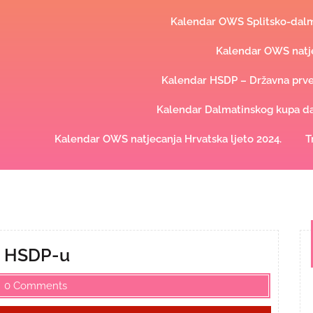
Kalendar OWS Splitsko-dalma
Kalendar OWS natje
Kalendar HSDP – Državna prve
Kalendar Dalmatinskog kupa dal
Kalendar OWS natjecanja Hrvatska ljeto 2024.
T
ri HSDP-u
0 Comments