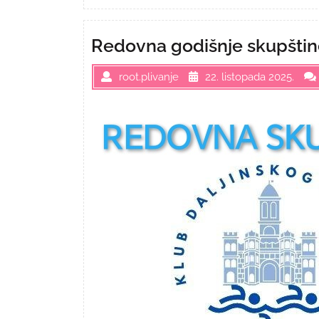
Redovna godišnje skupštin
root.plivanje
22. listopada 2025.