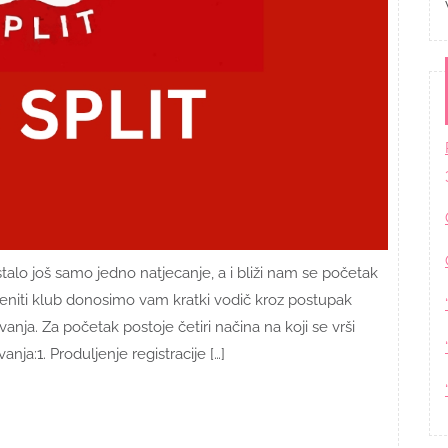
talo još samo jedno natjecanje, a i bliži nam se početak
ijeniti klub donosimo vam kratki vodič kroz postupak
vanja. Za početak postoje četiri načina na koji se vrši
anja:1. Produljenje registracije […]