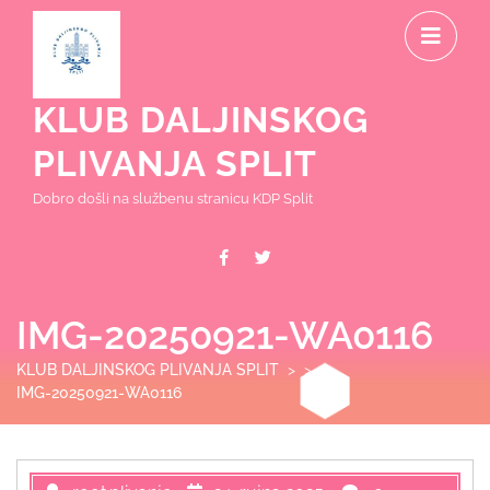
Skip
O
to
content
M
KLUB DALJINSKOG
PLIVANJA SPLIT
Dobro došli na službenu stranicu KDP Split
Facebook
Twitter
IMG-20250921-WA0116
KLUB DALJINSKOG PLIVANJA SPLIT
> >
IMG-20250921-WA0116