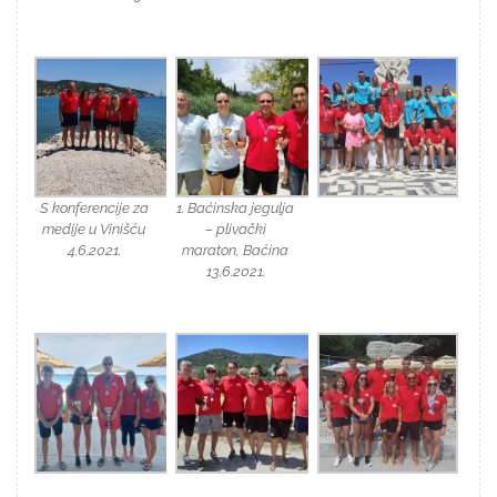
S konferencije za
1. Baćinska jegulja
medije u Vinišću
– plivački
4.6.2021.
maraton, Baćina
13.6.2021.