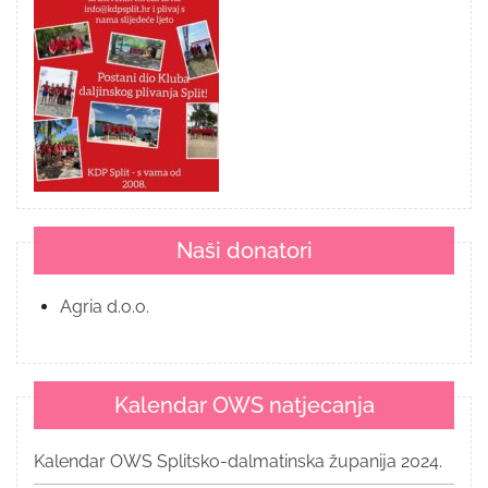
Naši donatori
Agria d.o.o.
Kalendar OWS natjecanja
Kalendar OWS Splitsko-dalmatinska županija 2024.