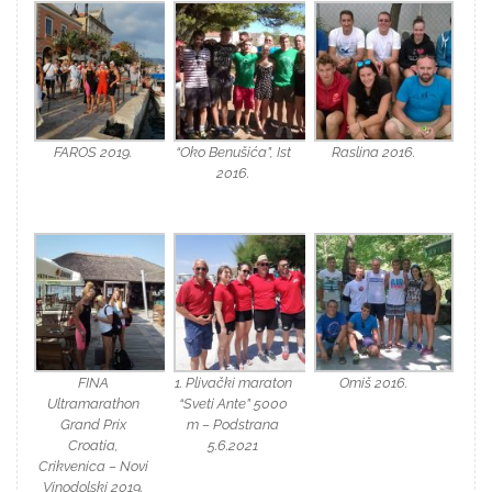
FAROS 2019.
“Oko Benušića”, Ist
Raslina 2016.
2016.
FINA
1. Plivački maraton
Omiš 2016.
Ultramarathon
“Sveti Ante” 5000
Grand Prix
m – Podstrana
Croatia,
5.6.2021
Crikvenica – Novi
Vinodolski 2019.