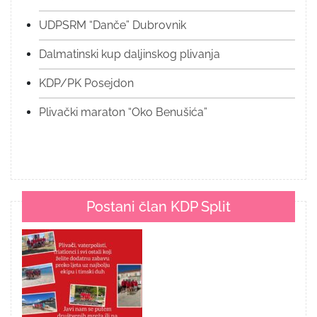
UDPSRM “Danče” Dubrovnik
Dalmatinski kup daljinskog plivanja
KDP/PK Posejdon
Plivački maraton “Oko Benušića”
Postani član KDP Split