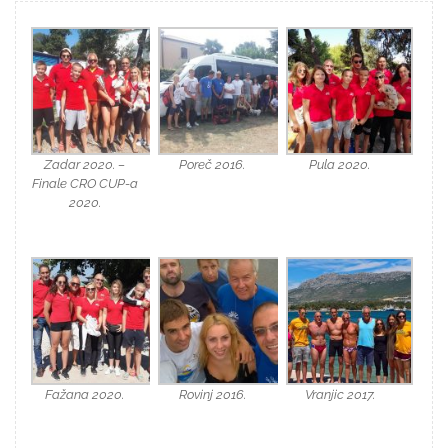
Zadar 2020. –
Poreč 2016.
Pula 2020.
Finale CRO CUP-a
2020.
Fažana 2020.
Rovinj 2016.
Vranjic 2017.