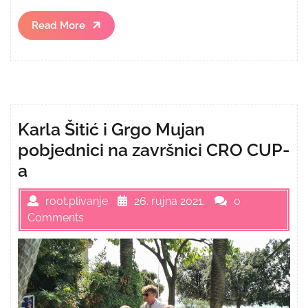
Read
Read More
More
Karla Šitić i Grgo Mujan
pobjednici na završnici CRO CUP-
a
root.plivanje
26. rujna 2021.
0
Comments