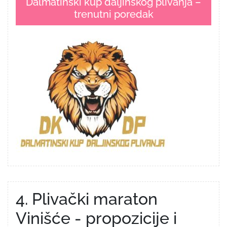
Dalmatinski kup daljinskog plivanja –
trenutni poredak
4. Plivački maraton
Vinišće - propozicije i