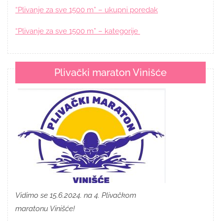
“Plivanje za sve 1500 m” – ukupni poredak
“Plivanje za sve 1500 m” – kategorije
Plivački maraton Vinišće
Vidimo se 15.6.2024. na 4. Plivačkom
maratonu Vinišće!