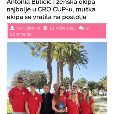
Antonia Buličić i ženska ekipa
najbolje u CRO CUP-u, muška
ekipa se vratila na postolje
root.plivanje
28. rujna 2021.
0
Comments