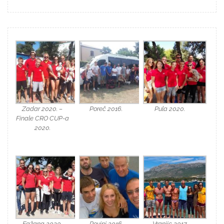
Zadar 2020. –
Poreč 2016.
Pula 2020.
Finale CRO CUP-a
2020.
Fažana 2020.
Rovinj 2016.
Vranjic 2017.