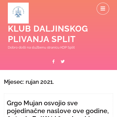
Skip
O
to
content
M
KLUB DALJINSKOG
PLIVANJA SPLIT
Dobro došli na službenu stranicu KDP Split
Facebook
Twitter
Mjesec:
rujan 2021.
Grgo Mujan osvojio sve
pojedinačne naslove ove godine,