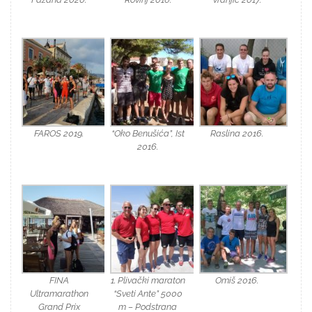
FAROS 2019.
“Oko Benušića”, Ist
Raslina 2016.
2016.
FINA
1. Plivački maraton
Omiš 2016.
Ultramarathon
“Sveti Ante” 5000
Grand Prix
m – Podstrana