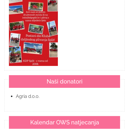
Naši donatori
Agria d.o.o.
Kalendar OWS natjecanja