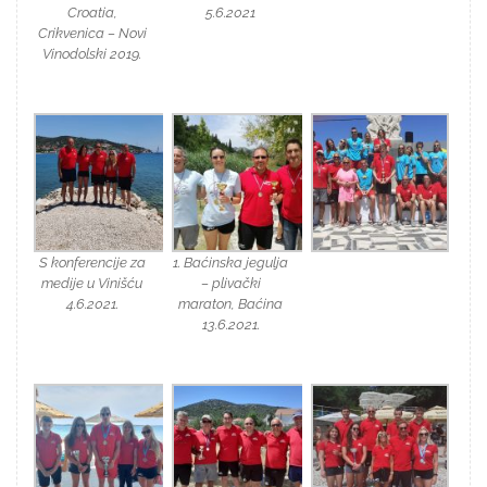
Croatia,
5.6.2021
Crikvenica – Novi
Vinodolski 2019.
S konferencije za
1. Baćinska jegulja
medije u Vinišću
– plivački
4.6.2021.
maraton, Baćina
13.6.2021.