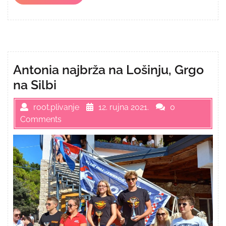
More
Antonia najbrža na Lošinju, Grgo
na Silbi
root.plivanje
12. rujna 2021.
0
Comments