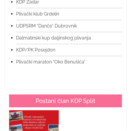
KDP Zadar
Plivački klub Grdelin
UDPSRM “Danče” Dubrovnik
Dalmatinski kup daljinskog plivanja
KDP/PK Posejdon
Plivački maraton “Oko Benušića”
Postani član KDP Split