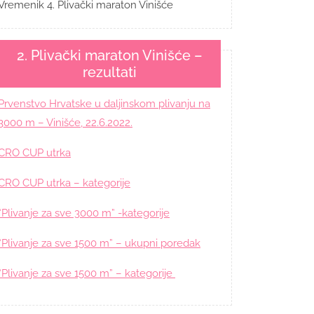
Vremenik 4. Plivački maraton Vinišće
2. Plivački maraton Vinišće –
rezultati
Prvenstvo Hrvatske u daljinskom plivanju na
3000 m – Vinišće, 22.6.2022.
CRO CUP utrka
CRO CUP utrka – kategorije
“Plivanje za sve 3000 m” -kategorije
“Plivanje za sve 1500 m” – ukupni poredak
“Plivanje za sve 1500 m” – kategorije