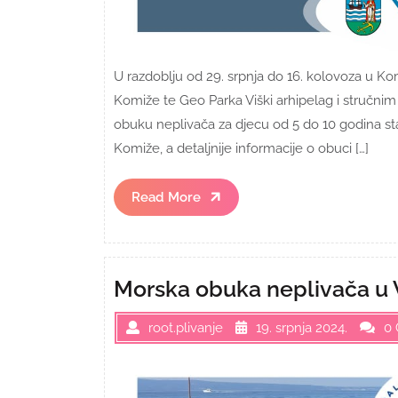
U razdoblju od 29. srpnja do 16. kolovoza u Ko
Komiže te Geo Parka Viški arhipelag i stručni
obuku neplivača za djecu od 5 do 10 godina st
Komiže, a detaljnije informacije o obuci […]
Read
Read More
More
Morska obuka neplivača u 
root.plivanje
19. srpnja 2024.
0