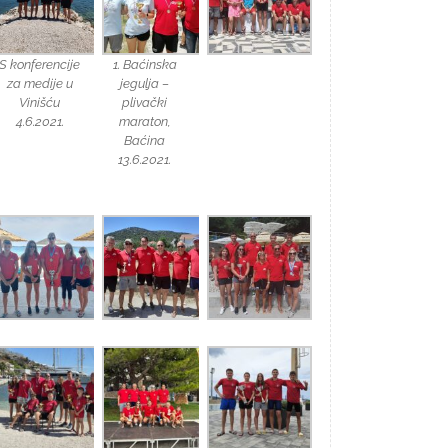
S konferencije
1. Baćinska
za medije u
jegulja –
Vinišću
plivački
4.6.2021.
maraton,
Baćina
13.6.2021.