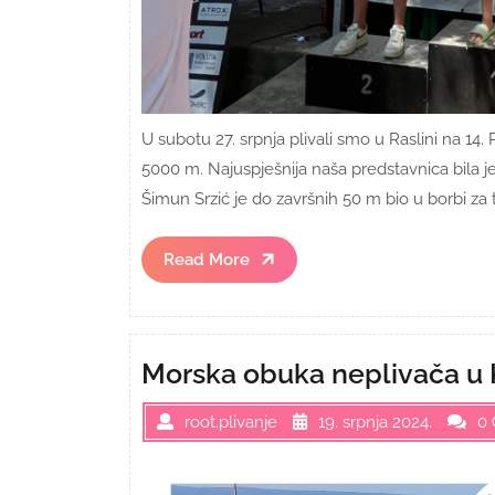
U subotu 27. srpnja plivali smo u Raslini na 14
5000 m. Najuspješnija naša predstavnica bila j
Šimun Srzić je do završnih 50 m bio u borbi za tr
Read
Read More
More
Morska obuka neplivača u 
root.plivanje
19. srpnja 2024.
0