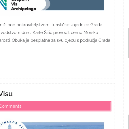
miži pod pokroviteljstvom Turističke zajednice Grada
m vodstvom dr.sc. Karle Šitić provodit ćemo Morsku
arosti. Obuka je besplatna za svu djecu s područja Grada
Visu
 Comments