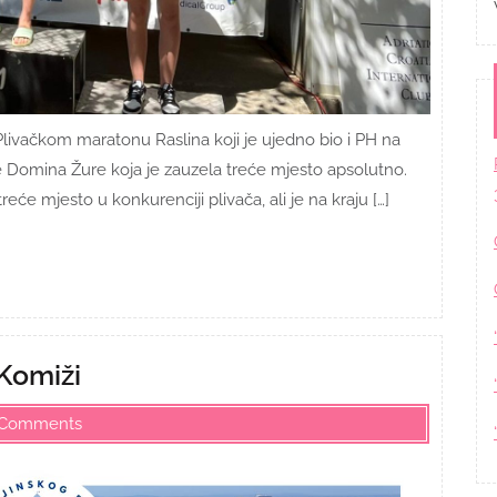
. Plivačkom maratonu Raslina koji je ujedno bio i PH na
e Domina Žure koja je zauzela treće mjesto apsolutno.
eće mjesto u konkurenciji plivača, ali je na kraju […]
Komiži
 Comments