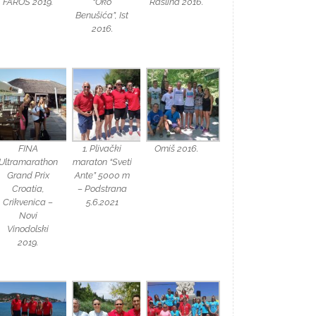
FAROS 2019.
“Oko
Raslina 2016.
Benušića”, Ist
2016.
FINA
1. Plivački
Omiš 2016.
Ultramarathon
maraton “Sveti
Grand Prix
Ante” 5000 m
Croatia,
– Podstrana
Crikvenica –
5.6.2021
Novi
Vinodolski
2019.