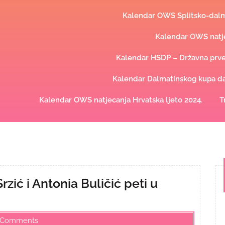
Kalendar OWS Splitsko-dalma
Kalendar OWS natje
Kalendar HSDP – Državna prve
Kalendar Dalmatinskog kupa dal
Kalendar OWS natjecanja Hrvatska ljeto 2024.
T
zić i Antonia Buličić peti u
 Comments