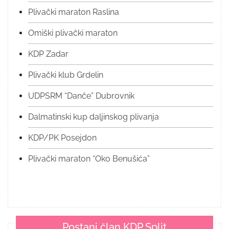
Plivački maraton Raslina
Omiški plivački maraton
KDP Zadar
Plivački klub Grdelin
UDPSRM “Danče” Dubrovnik
Dalmatinski kup daljinskog plivanja
KDP/PK Posejdon
Plivački maraton “Oko Benušića”
Postani član KDP Split