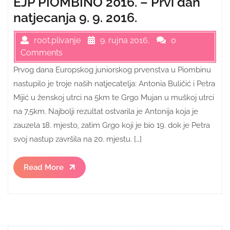
EJP PIOMBINO 2016. – Prvi dan
natjecanja 9. 9. 2016.
root.plivanje
9. rujna 2016.
0
Comments
Prvog dana Europskog juniorskog prvenstva u Piombinu
nastupilo je troje naših natjecatelja: Antonia Buličić i Petra
Mijić u ženskoj utrci na 5km te Grgo Mujan u muškoj utrci
na 7,5km. Najbolji rezultat ostvarila je Antonija koja je
zauzela 18. mjesto, zatim Grgo koji je bio 19. dok je Petra
svoj nastup završila na 20. mjestu. […]
Read
Read More
More