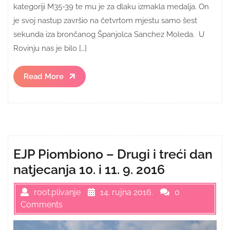
kategoriji M35-39 te mu je za dlaku izmakla medalja. On
je svoj nastup završio na četvrtom mjestu samo šest
sekunda iza brončanog Španjolca Sanchez Moleda. U
Rovinju nas je bilo […]
Read
Read More
More
EJP Piombiono – Drugi i treći dan
natjecanja 10. i 11. 9. 2016
root.plivanje
14. rujna 2016.
0
Comments