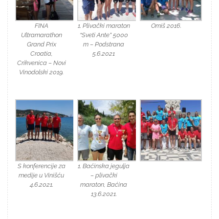
FINA
1. Plivački maraton
Omiš 2016.
Ultramarathon
“Sveti Ante” 5000
Grand Prix
m – Podstrana
Croatia,
5.6.2021
Crikvenica – Novi
Vinodolski 2019.
S konferencije za
1. Baćinska jegulja
medije u Vinišću
– plivački
4.6.2021.
maraton, Baćina
13.6.2021.