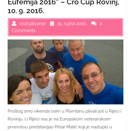
Eufemija 2016” – Cro Cup Rovinj,
10. 9. 2016.
root.plivanje
15. rujna 2016.
0
Comments
Prošlog smo vikenda osim u Piombinu plivali još u Rijeci i
Rovinju. U Rijeci nas je na Europskom veteranskom
prvenstvu predstavljao Petar Matić koji je nastupio u