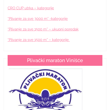
CRO CUP utrka – kategorije
“Plivanje za sve 3000 m” -kategorije
“Plivanje za sve 1500 m” – ukupni poredak
“Plivanje za sve 1500 m” – kategorije
Plivački maraton Vinišće