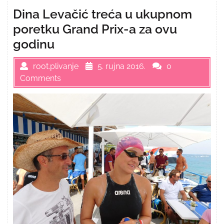
Dina Levačić treća u ukupnom
poretku Grand Prix-a za ovu
godinu
root.plivanje
5. rujna 2016.
0
Comments