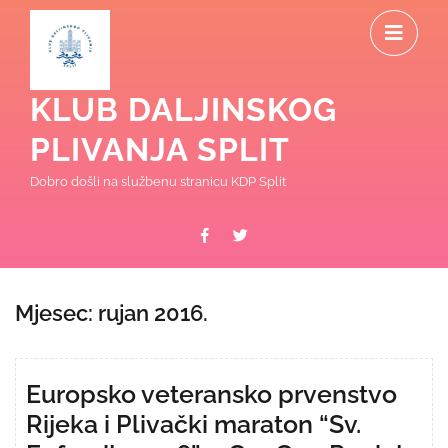
Skip
O
to
content
M
KLUB DALJINSKOG
PLIVANJA SPLIT
Dobro došli na službenu stranicu KDP Split
Facebook
Twitter
Mjesec:
rujan 2016.
Europsko veteransko prvenstvo
Rijeka i Plivački maraton “Sv.