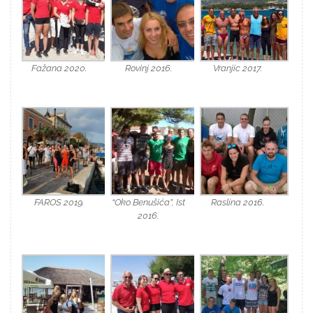
Fažana 2020.
Rovinj 2016.
Vranjic 2017.
FAROS 2019.
“Oko Benušića”, Ist
Raslina 2016.
2016.