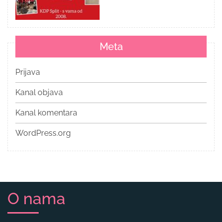
Meta
Prijava
Kanal objava
Kanal komentara
WordPress.org
O nama