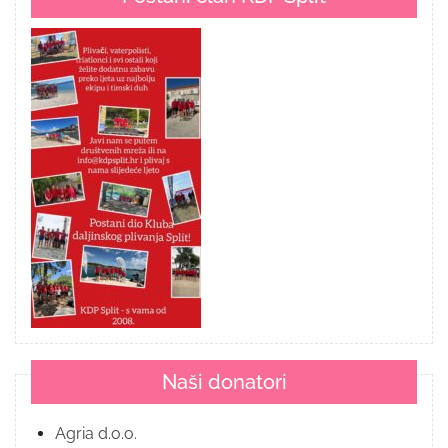
Naši donatori
Agria d.o.o.