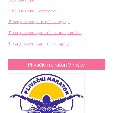
CRO CUP utrka
CRO CUP utrka – kategorije
“Plivanje za sve 3000 m” -kategorije
“Plivanje za sve 1500 m” – ukupni poredak
“Plivanje za sve 1500 m” – kategorije
Plivački maraton Vinišće