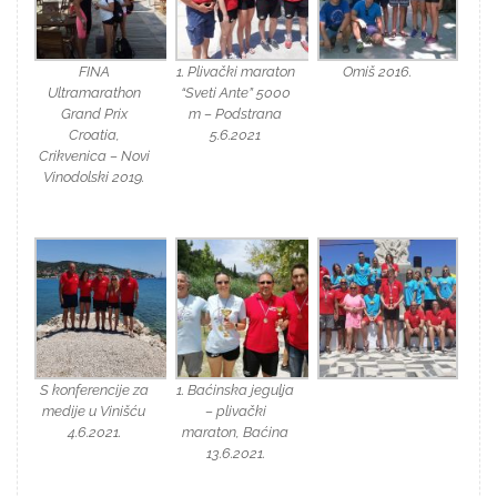
FINA
1. Plivački maraton
Omiš 2016.
Ultramarathon
“Sveti Ante” 5000
Grand Prix
m – Podstrana
Croatia,
5.6.2021
Crikvenica – Novi
Vinodolski 2019.
S konferencije za
1. Baćinska jegulja
medije u Vinišću
– plivački
4.6.2021.
maraton, Baćina
13.6.2021.