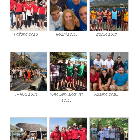
Fažana 2020.
Rovinj 2016.
Vranjic 2017.
FAROS 2019.
“Oko Benušića”, Ist
Raslina 2016.
2016.