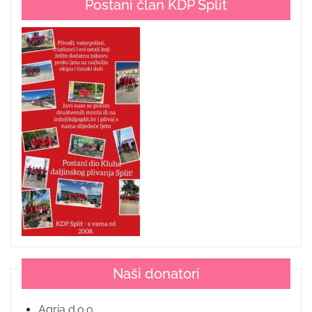
Postani član KDP Split
Naši donatori
Agria d.o.o.