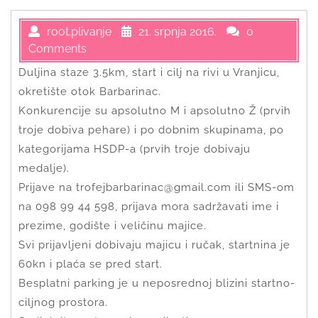
root.plivanje
21. srpnja 2016.
0
Comments
Duljina staze 3.5km, start i cilj na rivi u Vranjicu,
okretište otok Barbarinac.
Konkurencije su apsolutno M i apsolutno Ž (prvih
troje dobiva pehare) i po dobnim skupinama, po
kategorijama HSDP-a (prvih troje dobivaju
medalje).
Prijave na trofejbarbarinac@gmail.com
ili SMS-om
na 098 99 44 598, prijava mora sadržavati ime i
prezime, godište i veličinu majice.
Svi prijavljeni dobivaju majicu i ručak, startnina je
60kn i plaća se pred start.
Besplatni parking je u neposrednoj blizini startno-
ciljnog prostora.