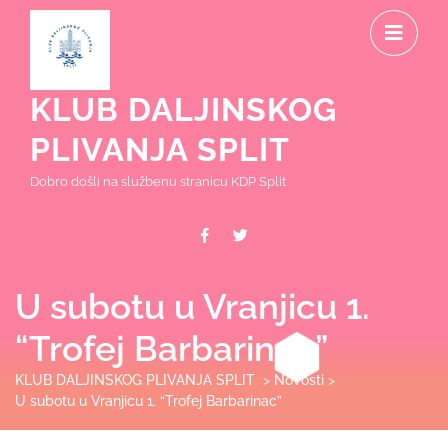
Skip
O
to
content
M
KLUB DALJINSKOG
PLIVANJA SPLIT
Dobro došli na službenu stranicu KDP Split
Facebook
Twitter
U subotu u Vranjicu 1.
“Trofej Barbarinac”
KLUB DALJINSKOG PLIVANJA SPLIT
>
Novosti
>
U subotu u Vranjicu 1. “Trofej Barbarinac”