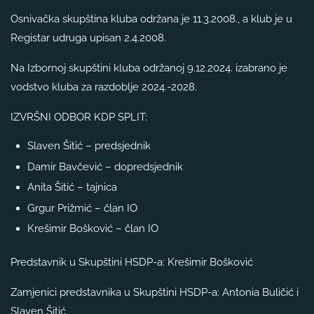
Osnivačka skupština kluba održana je 11.3.2008., a klub je u
Registar udruga upisan 2.4.2008.
Na Izbornoj skupštini kluba održanoj 9.12.2024. izabrano je
vodstvo kluba za razdoblje 2024.-2028.
IZVRŠNI ODBOR KDP SPLIT:
Slaven Šitić – predsjednik
Damir Bavčević – dopredsjednik
Anita Šitić – tajnica
Grgur Prižmić – član IO
Krešimir Bošković – član IO
Predstavnik u Skupštini HSDP-a: Krešimir Bošković
Zamjenici predstavnika u Skupštini HSDP-a: Antonia Buličić i
Slaven Šitić