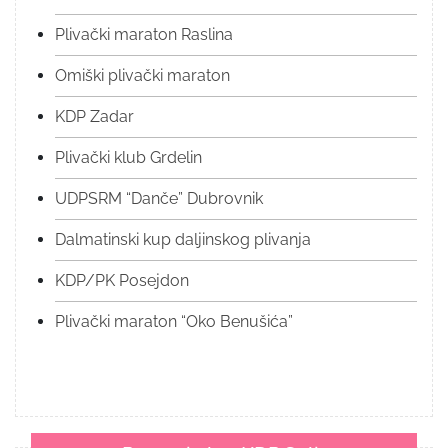
Plivački maraton Raslina
Omiški plivački maraton
KDP Zadar
Plivački klub Grdelin
UDPSRM “Danče” Dubrovnik
Dalmatinski kup daljinskog plivanja
KDP/PK Posejdon
Plivački maraton “Oko Benušića”