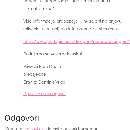
metara u kategorijama kadeti, mlađi kadeti i
rekreativci, m/ž
Više informacija, propozicije i link za online prijavu
(plivački maratoni) možete pronaći na stranicama:
http://www.pkdupin.hr/index.php/maraton/biograd
Radujemo se vašem dolasku!
Plivački klub Dupin
predsjednik
Branka Dominis Vrkić
Prijavite se za odgovor
Odgovori
Morate biti
prijavljeni
da biste objavili komentar.