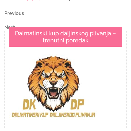
Navigacija
Previous
Previous
Post
objava
Next
Next
Dalmatinski kup daljinskog plivanja –
Post
trenutni poredak