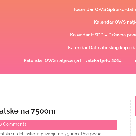
Kalendar OWS Splitsko-dalma
Kalendar OWS natje
Kalendar HSDP – Državna prve
Kalendar Dalmatinskog kupa dal
Kalendar OWS natjecanja Hrvatska ljeto 2024.
T
rvatske na 7500m
0 Comments
atske u daljinskom plivanju na 7500m. Prvi prvaci