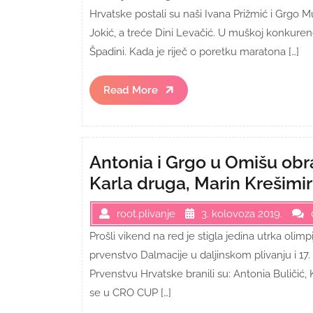
Hrvatske postali su naši Ivana Prižmić i Grgo M
Jokić, a treće Dini Levačić. U muškoj konkuren
Špadini. Kada je riječ o poretku maratona […]
Read
Read More
More
Antonia i Grgo u Omišu obr
Karla druga, Marin Krešimi
root.plivanje
3. kolovoza 2019.
Prošli vikend na red je stigla jedina utrka oli
prvenstvo Dalmacije u daljinskom plivanju i 1
Prvenstvu Hrvatske branili su: Antonia Buličić,
se u CRO CUP […]