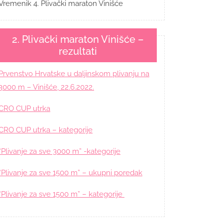
Vremenik 4. Plivački maraton Vinišće
2. Plivački maraton Vinišće –
rezultati
Prvenstvo Hrvatske u daljinskom plivanju na
3000 m – Vinišće, 22.6.2022.
CRO CUP utrka
CRO CUP utrka – kategorije
“Plivanje za sve 3000 m” -kategorije
“Plivanje za sve 1500 m” – ukupni poredak
“Plivanje za sve 1500 m” – kategorije