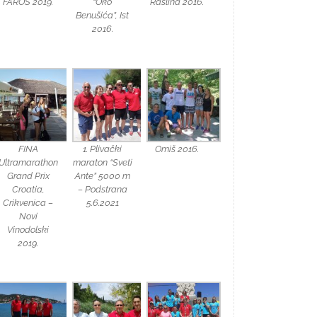
FAROS 2019.
“Oko
Raslina 2016.
Benušića”, Ist
2016.
FINA
1. Plivački
Omiš 2016.
Ultramarathon
maraton “Sveti
Grand Prix
Ante” 5000 m
Croatia,
– Podstrana
Crikvenica –
5.6.2021
Novi
Vinodolski
2019.