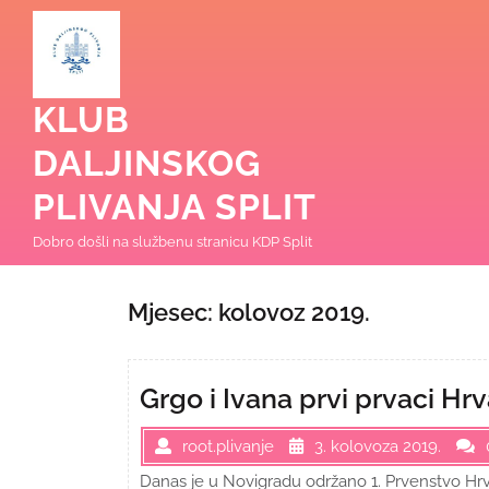
Skip
to
content
KLUB
DALJINSKOG
PLIVANJA SPLIT
Dobro došli na službenu stranicu KDP Split
Mjesec:
kolovoz 2019.
Grgo i Ivana prvi prvaci H
root.plivanje
3. kolovoza 2019.
Danas je u Novigradu održano 1. Prvenstvo Hrv