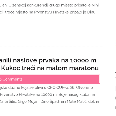
ujan. U ženskoj konkurenciji drugo mjesto pripalo je Nini
ciji treće mjesto na Prvenstvu Hrvatske pripalo je Dinu
anili naslove prvaka na 10000 m,
r Kukoč treći na malom maratonu
0 Comments
mpijske dužine koja se pliva u CRO CUP-u, 26, Otvoreno
7. Prvenstvo Hrvatske na 10000 m. Boje našeg kluba na
 Karla Šitić, Grgo Mujan, Dino Špadina i Mate Matić, dok im