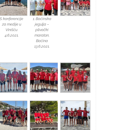
S konferencije
1. Baćinska
za medije u
jegulja –
Vinišću
plivački
4.6.2021.
maraton,
Baćina
13.6.2021.