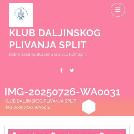
Skip
O
to
content
M
KLUB DALJINSKOG
PLIVANJA SPLIT
Dobro došli na službenu stranicu KDP Split
Facebook
Twitter
IMG-20250726-WA0031
KLUB DALJINSKOG PLIVANJA SPLIT
> >
IMG-20250726-WA0031