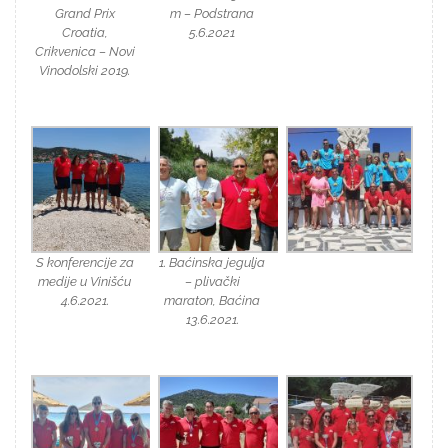
Grand Prix
m – Podstrana
Croatia,
5.6.2021
Crikvenica – Novi
Vinodolski 2019.
S konferencije za
1. Baćinska jegulja
medije u Vinišću
– plivački
4.6.2021.
maraton, Baćina
13.6.2021.