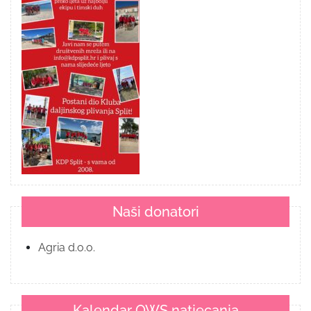
Naši donatori
Agria d.o.o.
Kalendar OWS natjecanja