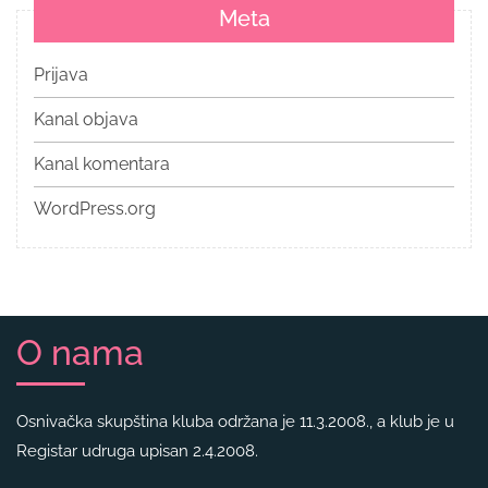
Meta
Prijava
Kanal objava
Kanal komentara
WordPress.org
O nama
Osnivačka skupština kluba održana je 11.3.2008., a klub je u
Registar udruga upisan 2.4.2008.