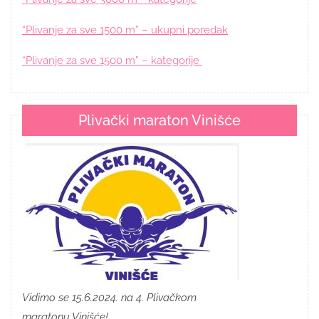
“Plivanje za sve 1500 m” – ukupni poredak
“Plivanje za sve 1500 m” – kategorije
Plivački maraton Vinišće
Vidimo se 15.6.2024. na 4. Plivačkom
maratonu Vinišće!