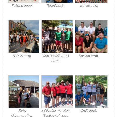
Fažana 2020.
Rovinj 2016.
Vranjic 2017.
FAROS 2019.
“Oko Benušića”, Ist
Raslina 2016.
2016.
FINA
1. Plivački maraton
Omiš 2016.
Ultramarathon
“Sveti Ante” 5000