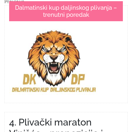
Navigacija
Previous
Previous
Dalmatinski kup daljinskog plivanja –
Post
objava
trenutni poredak
4. Plivački maraton