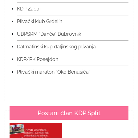
KDP Zadar
Plivački klub Grdelin
UDPSRM “Danče” Dubrovnik
Dalmatinski kup daljinskog plivanja
KDP/PK Posejdon
Plivački maraton “Oko Benušića”
Postani član KDP Split