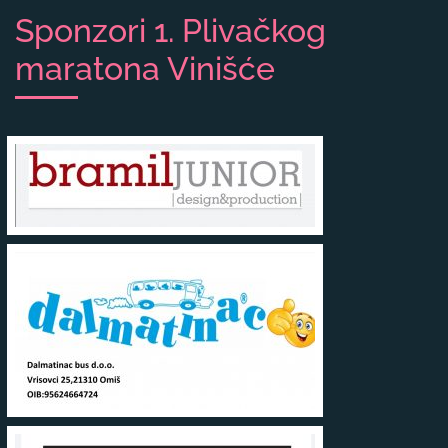
Sponzori 1. Plivačkog
maratona Vinišće