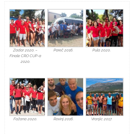
Zadar 2020. –
Poreč 2016.
Pula 2020.
Finale CRO CUP-a
2020.
Fažana 2020.
Rovinj 2016.
Vranjic 2017.