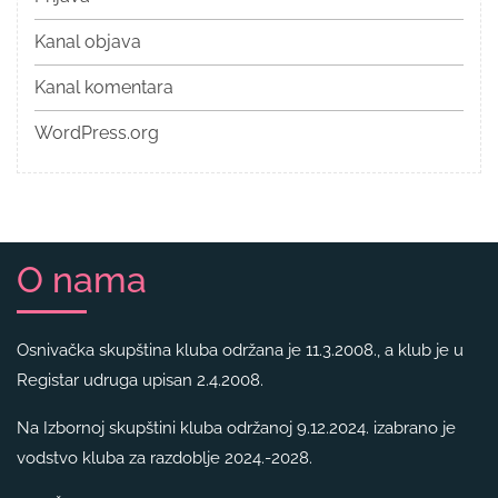
Kanal objava
Kanal komentara
WordPress.org
O nama
Osnivačka skupština kluba održana je 11.3.2008., a klub je u
Registar udruga upisan 2.4.2008.
Na Izbornoj skupštini kluba održanoj 9.12.2024. izabrano je
vodstvo kluba za razdoblje 2024.-2028.