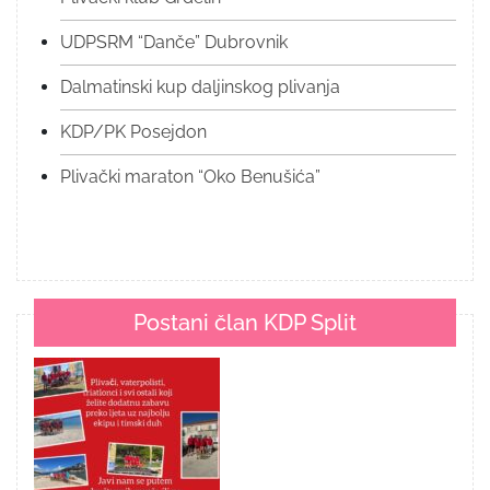
UDPSRM “Danče” Dubrovnik
Dalmatinski kup daljinskog plivanja
KDP/PK Posejdon
Plivački maraton “Oko Benušića”
Postani član KDP Split