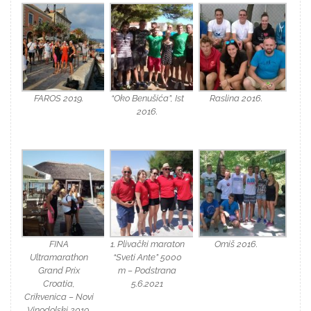
FAROS 2019.
“Oko Benušića”, Ist
Raslina 2016.
2016.
FINA
1. Plivački maraton
Omiš 2016.
Ultramarathon
“Sveti Ante” 5000
Grand Prix
m – Podstrana
Croatia,
5.6.2021
Crikvenica – Novi
Vinodolski 2019.