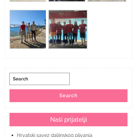
Search
for:
Search
Naši prijatelji
Hrvatski savez daljinskog plivanja