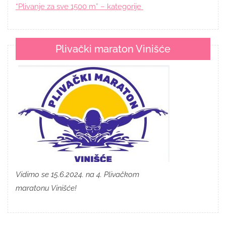
“Plivanje za sve 1500 m” – kategorije
Plivački maraton Vinišće
Vidimo se 15.6.2024. na 4. Plivačkom
maratonu Vinišće!