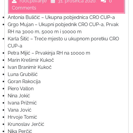
root.plivanje
31. prosinca 2020.
0
Comments
Antonia Buličić – Ukupna pobjednica CRO CUP-a
Grgo Mujan – Ukupni pobjednik CRO CUP-a, Prvak
RH na 3000 m, 5000 m i 10000 m
Karla Šitić – Treće mjesto u ukupnom poretku CRO
CUP-a
Petra Mijić – Prvakinja RH na 10000 m
Marin Krešimir Kukoč
Ivan Branimir Kukoč
Luna Grubišić
Goran Rakocija
Piero Vallon
Nina Jokić
Ivana Prižmić
Vana Jović
Hrvoje Tomić
Krunoslav Jerčić
Nika Perčić