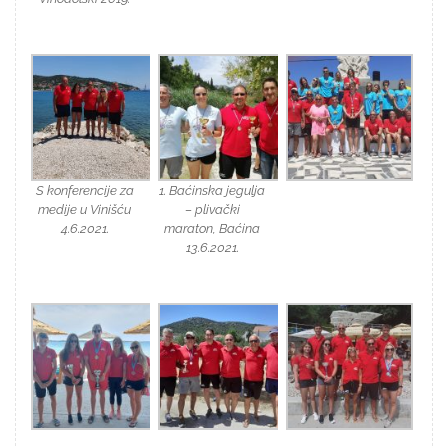
S konferencije za
1. Baćinska jegulja
medije u Vinišću
– plivački
4.6.2021.
maraton, Baćina
13.6.2021.