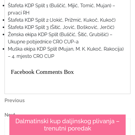
Štafeta KDP Split 1 (Buličić, Mijić, Tomić, Mujan) –
prvaci RH
Štafeta KDP Split 2 (Jokić, Prižmić, Kukoč, Kukoč)
Štafeta KDP Split 3 (Šitić, Jović, Bošković, Jerčić)
Ženska ekipa KDP Split (Buličić, Šitić, Grubišić) –
Ukupne pobjednice CRO CUP-a
Muška ekipa KDP Split (Mujan, M. K. Kukoč, Rakocija)
– 4. mjesto CRO CUP
Facebook Comments Box
Navigacija
Previous
Previous
Post
objava
Next
Next
Dalmatinski kup daljinskog plivanja –
Post
trenutni poredak