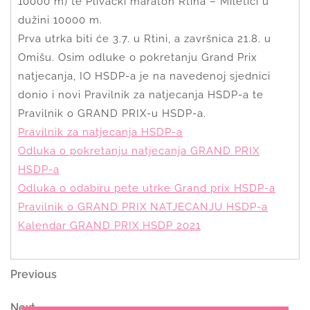
10000 m) te Plivački maraton Rtina – Miletići u
dužini 10000 m.
Prva utrka biti će 3.7. u Rtini, a završnica 21.8. u
Omišu. Osim odluke o pokretanju Grand Prix
natjecanja, IO HSDP-a je na navedenoj sjednici
donio i novi Pravilnik za natjecanja HSDP-a te
Pravilnik o GRAND PRIX-u HSDP-a.
Pravilnik za natjecanja HSDP-a
Odluka o pokretanju natjecanja GRAND PRIX
HSDP-a
Odluka o odabiru pete utrke Grand prix HSDP-a
Pravilnik o GRAND PRIX NATJECANJU HSDP-a
Kalendar GRAND PRIX HSDP 2021
Navigacija
Previous
Previous
Post
objava
Next
Next