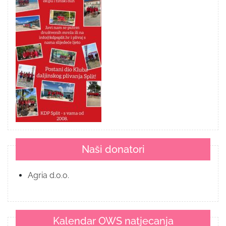
Naši donatori
Agria d.o.o.
Kalendar OWS natjecanja