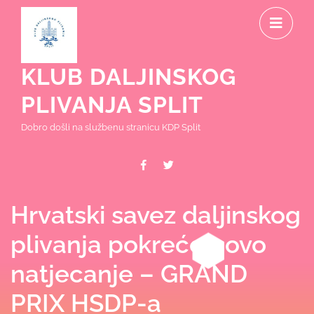
Skip
O
to
content
M
KLUB DALJINSKOG
PLIVANJA SPLIT
Dobro došli na službenu stranicu KDP Split
Facebook
Twitter
Hrvatski savez daljinskog
plivanja pokreće novo
natjecanje – GRAND
PRIX HSDP-a