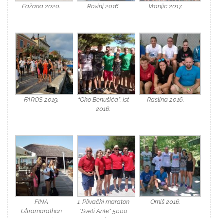
Fažana 2020.
Rovinj 2016.
Vranjic 2017.
FAROS 2019.
“Oko Benušića”, Ist
Raslina 2016.
2016.
FINA
1. Plivački maraton
Omiš 2016.
Ultramarathon
“Sveti Ante” 5000