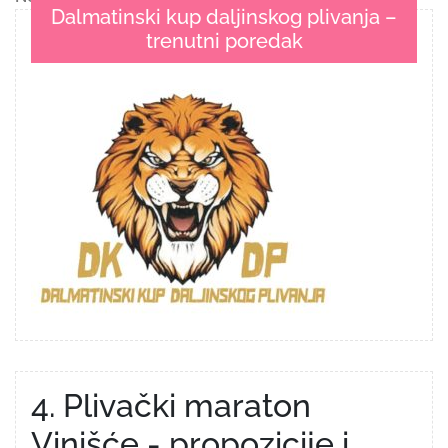
Dalmatinski kup daljinskog plivanja –
Post
trenutni poredak
4. Plivački maraton
Vinišće - propozicije i