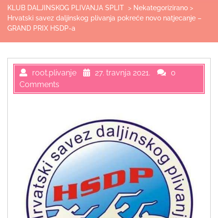
KLUB DALJINSKOG PLIVANJA SPLIT
>
Nekategorizirano
>
Hrvatski savez daljinskog plivanja pokreće novo natjecanje –
GRAND PRIX HSDP-a
root.plivanje
27. travnja 2021.
0
Comments