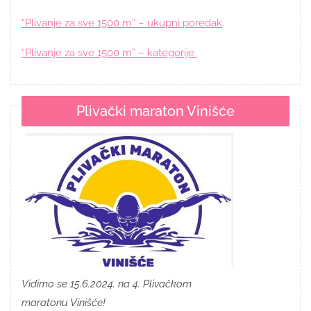
“Plivanje za sve 1500 m” – ukupni poredak
“Plivanje za sve 1500 m” – kategorije
Plivački maraton Vinišće
Vidimo se 15.6.2024. na 4. Plivačkom
maratonu Vinišće!