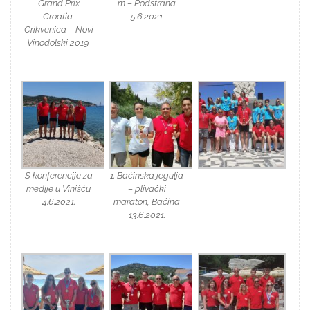
Grand Prix
m – Podstrana
Croatia,
5.6.2021
Crikvenica – Novi
Vinodolski 2019.
S konferencije za
1. Baćinska jegulja
medije u Vinišću
– plivački
4.6.2021.
maraton, Baćina
13.6.2021.