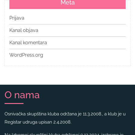
Meta
Prijava
Kanal objava
Kanal komentara
WordPress.org
O nama
Osnivačka skupština kluba održana je 11.3.2008., a klub je u
Registar udruga upisan 2.4.2008.
Na Izbornoj skupštini kluba održanoj 9.12.2024. izabrano je