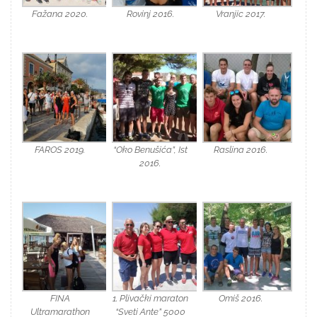
Fažana 2020.
Rovinj 2016.
Vranjic 2017.
FAROS 2019.
“Oko Benušića”, Ist
Raslina 2016.
2016.
FINA
1. Plivački maraton
Omiš 2016.
Ultramarathon
“Sveti Ante” 5000