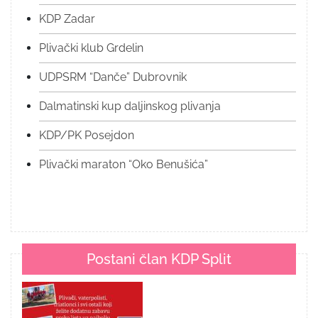
KDP Zadar
Plivački klub Grdelin
UDPSRM “Danče” Dubrovnik
Dalmatinski kup daljinskog plivanja
KDP/PK Posejdon
Plivački maraton “Oko Benušića”
Postani član KDP Split