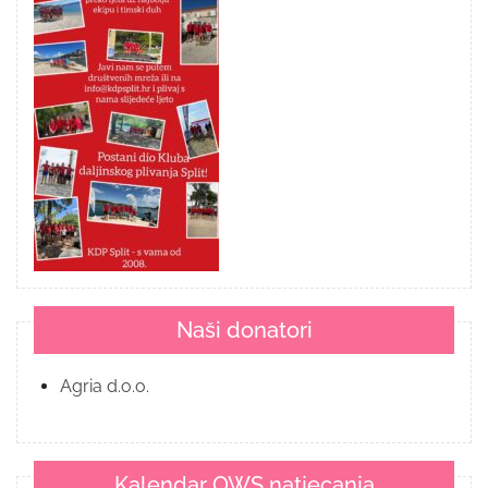
Naši donatori
Agria d.o.o.
Kalendar OWS natjecanja