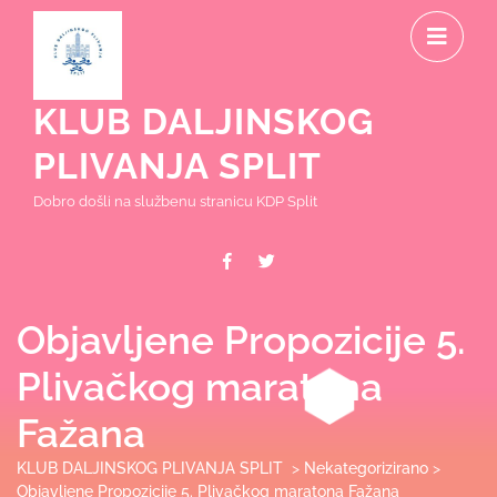
Skip
O
to
content
M
KLUB DALJINSKOG
PLIVANJA SPLIT
Dobro došli na službenu stranicu KDP Split
Facebook
Twitter
Objavljene Propozicije 5.
Plivačkog maratona
Fažana
KLUB DALJINSKOG PLIVANJA SPLIT
>
Nekategorizirano
>
Objavljene Propozicije 5. Plivačkog maratona Fažana