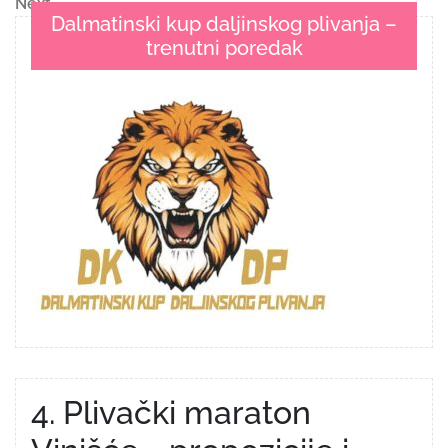
Next
Next
Dalmatinski kup daljinskog plivanja –
Post
trenutni poredak
4. Plivački maraton