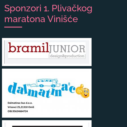
Sponzori 1. Plivačkog
maratona Vinišće