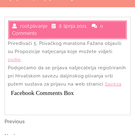
root.plivanje
8. lipnja 2021.
0
Comments
Priređivači 5. Plivačkog maratona Fažana objavili
su Propozicije natjecanja koje možete vidjeti
ovdje
.
Podsjećamo da se prijava natjecatelja registriranih
pri Hrvatskom savezu daljinskog plivanja vrši
putem sustava za prijavu na web stranici
Saveza
Facebook Comments Box
Navigacija
Previous
Previous
Post
objava