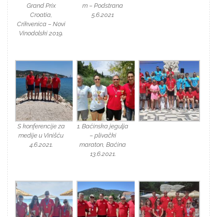
Grand Prix
m – Podstrana
Croatia,
5.6.2021
Crikvenica – Novi
Vinodolski 2019.
S konferencije za
1. Baćinska jegulja
medije u Vinišću
– plivački
4.6.2021.
maraton, Baćina
13.6.2021.