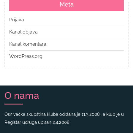
Meta
Prijava
Kanal objava
Kanal komentara
WordPress.org
O nama
Osnivačka skupština kluba održana je 11.3.2008., a klub je u
Registar udruga upisan 2.4.2008.