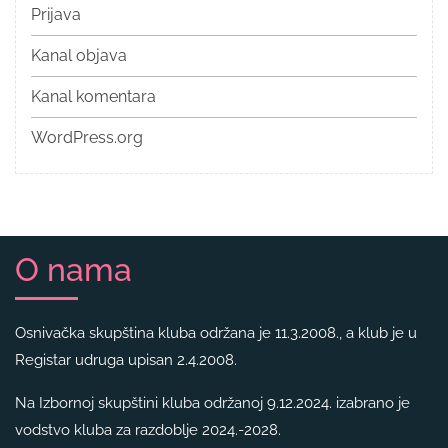
Prijava
Kanal objava
Kanal komentara
WordPress.org
O nama
Osnivačka skupština kluba održana je 11.3.2008., a klub je u
Registar udruga upisan 2.4.2008.
Na Izbornoj skupštini kluba održanoj 9.12.2024. izabrano je
vodstvo kluba za razdoblje 2024.-2028.