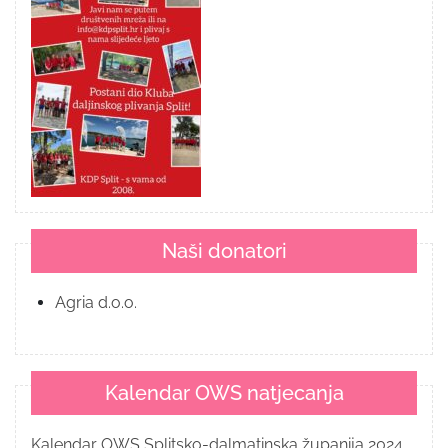
Naši donatori
Agria d.o.o.
Kalendar OWS natjecanja
Kalendar OWS Splitsko-dalmatinska županija 2024.