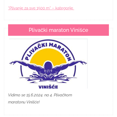
“Plivanje za sve 1500 m” – kategorije
Plivački maraton Vinišće
Vidimo se 15.6.2024. na 4. Plivačkom
maratonu Vinišće!