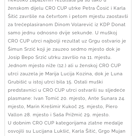
nekoliko zapaženih rezultata pa su tako u
ženskom dijelu CRO CUP utrke Petra Čosić i Karla
Šitić završile na četvrtom i petom mjestu zaostavši
za trećeplasiranom Dinom Volarević iz KDP Donat
samo jednu odnosno dvije sekunde. U muškoj
CRO CUP utrci najbolji rezultat uz Grgu ostvario je
Šimun Srzić koji je zauzeo sedmo mjesto dok je
Josip Bepo Srzić utrku završio na 11. mjestu.
Jednom mjesto niže (12.) ali u ženskoj CRO CUP
utrci zauzela je Marija Lucija Kozina, dok je Luna
Grubišić u istoj utrci bila 15. Ostali muški
predstavnici u CRO CUP utrci ostvarili su sljedeće
plasmane: Ivan Tomić 20. mjesto, Ante Sunara 24.
mjesto, Marin Krešimir Kukoč 25. mjesto, Piero
Vallon 28. mjesto i Saša Prižmić 29. mjesto.
U dobnim CRO CUP kategorijama zlatne medalje
osvojili su Lucijana Lukšić, Karla Šitić, Grgo Mujan