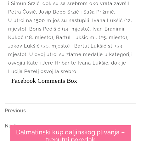
i Šimun Srzić, dok su sa srebrom oko vrata završili
Petra Čosić, Josip Bepo Srzić i Saša Prižmić.
U utrci na 1500 m još su nastupili: Ivana Lukšić (12.
mjesto), Boris Pedišić (14. mjesto), Ivan Branimir
Kukoč (18. mjesto), Bartul Lukšić ml. (25. mjesto),
Jakov Lukšić (30. mjesto) i Bartul Lukšić st. (33.
mjesto). U ovoj utrci su zlatne medalje u kategoriji
osvojili Kate i Jere Hribar te Ivana Lukšić, dok je
Lucija Pezelj osvojila srebro.
Facebook Comments Box
Navigacija
Previous
Previous
Post
objava
Next
Next
Dalmatinski kup daljinskog plivanja –
Post
trenutni poredak