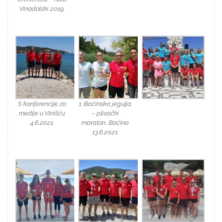
Vinodolski 2019.
S konferencije za
1. Baćinska jegulja
medije u Vinišću
– plivački
4.6.2021.
maraton, Baćina
13.6.2021.