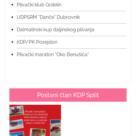
Plivački klub Grdelin
UDPSRM “Danče” Dubrovnik
Dalmatinski kup daljinskog plivanja
KDP/PK Posejdon
Plivački maraton “Oko Benušića”
Postani član KDP Split