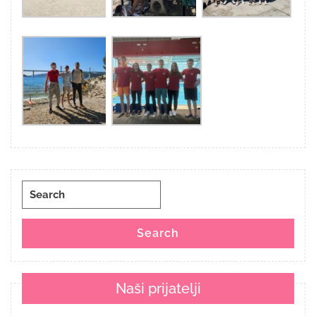
Search
for:
Search
Naši prijatelji