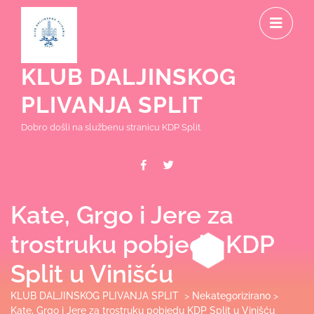
Skip
O
to
content
M
KLUB DALJINSKOG
PLIVANJA SPLIT
Dobro došli na službenu stranicu KDP Split
Facebook
Twitter
Kate, Grgo i Jere za
trostruku pobjedu KDP
Split u Vinišću
KLUB DALJINSKOG PLIVANJA SPLIT
>
Nekategorizirano
>
Kate, Grgo i Jere za trostruku pobjedu KDP Split u Vinišću