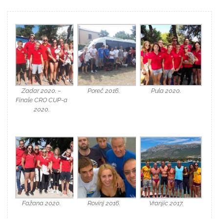
Zadar 2020. –
Poreč 2016.
Pula 2020.
Finale CRO CUP-a
2020.
Fažana 2020.
Rovinj 2016.
Vranjic 2017.