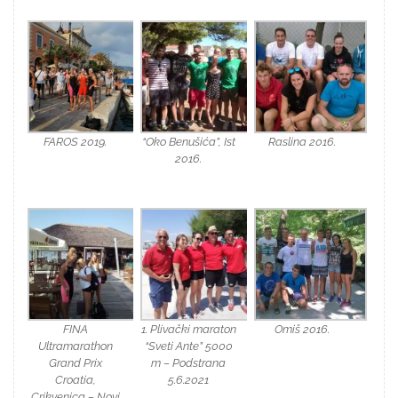
FAROS 2019.
“Oko Benušića”, Ist
Raslina 2016.
2016.
FINA
1. Plivački maraton
Omiš 2016.
Ultramarathon
“Sveti Ante” 5000
Grand Prix
m – Podstrana
Croatia,
5.6.2021
Crikvenica – Novi