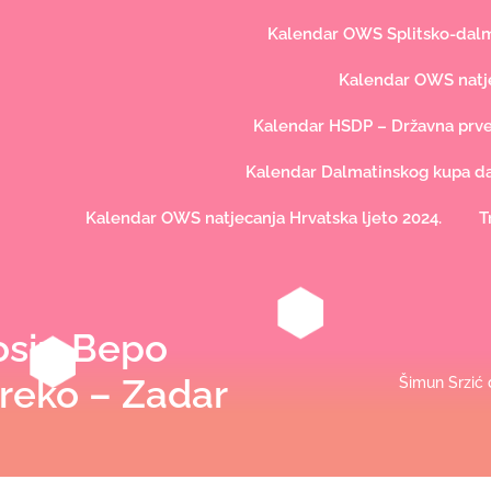
Kalendar OWS Splitsko-dalma
Kalendar OWS natje
Kalendar HSDP – Državna prve
Kalendar Dalmatinskog kupa dal
Kalendar OWS natjecanja Hrvatska ljeto 2024.
T
Josip Bepo
 Preko – Zadar
Šimun Srzić 