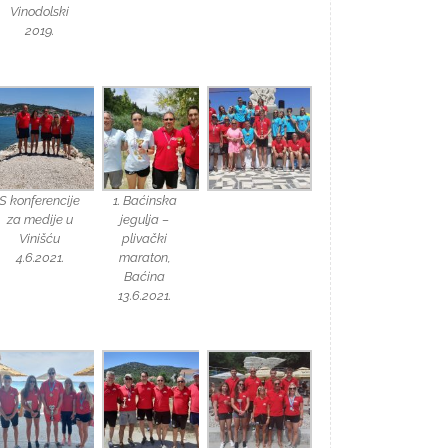
Vinodolski
2019.
S konferencije
1. Baćinska
za medije u
jegulja –
Vinišću
plivački
4.6.2021.
maraton,
Baćina
13.6.2021.