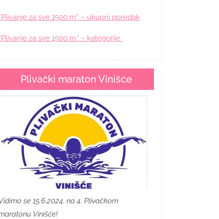
“Plivanje za sve 1500 m” – ukupni poredak
“Plivanje za sve 1500 m” – kategorije
Plivački maraton Vinišće
Vidimo se 15.6.2024. na 4. Plivačkom
maratonu Vinišće!