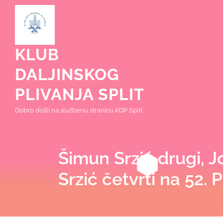
Skip
to
content
KLUB
DALJINSKOG
PLIVANJA SPLIT
Dobro došli na službenu stranicu KDP Split
Šimun Srzić drugi, 
Srzić četvrti na 52.