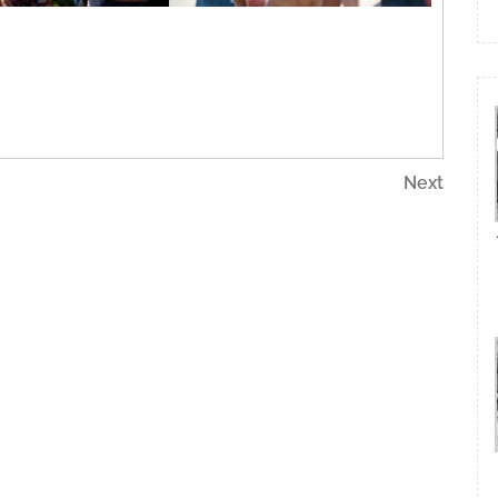
Next
Next
Post