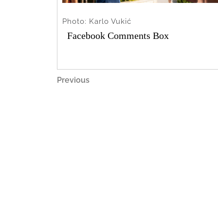
Photo: Karlo Vukić
Facebook Comments Box
Navigacija
Previous
Previous
Post
objava