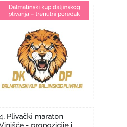
Dalmatinski kup daljinskog
plivanja – trenutni poredak
4. Plivački maraton
Vinišće - propozicije i