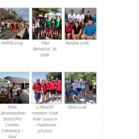
FAROS 2019.
“Oko
Raslina 2016.
Benušića”, Ist
2016.
FINA
1. Plivački
Omiš 2016.
Ultramarathon
maraton “Sveti
Grand Prix
Ante” 5000 m
Croatia,
– Podstrana
Crikvenica –
5.6.2021
Novi