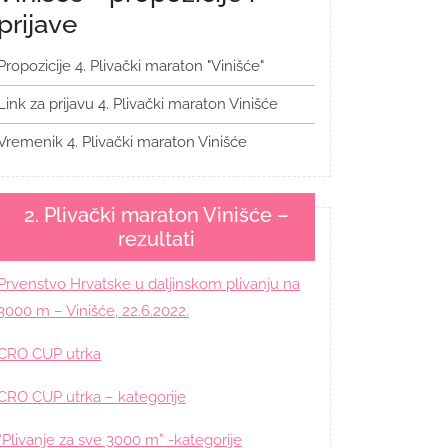
prijave
Propozicije 4. Plivački maraton "Vinišće"
Link za prijavu 4. Plivački maraton Vinišće
Vremenik 4. Plivački maraton Vinišće
2. Plivački maraton Vinišće –
rezultati
Prvenstvo Hrvatske u daljinskom plivanju na
3000 m – Vinišće, 22.6.2022.
CRO CUP utrka
CRO CUP utrka – kategorije
“Plivanje za sve 3000 m” -kategorije