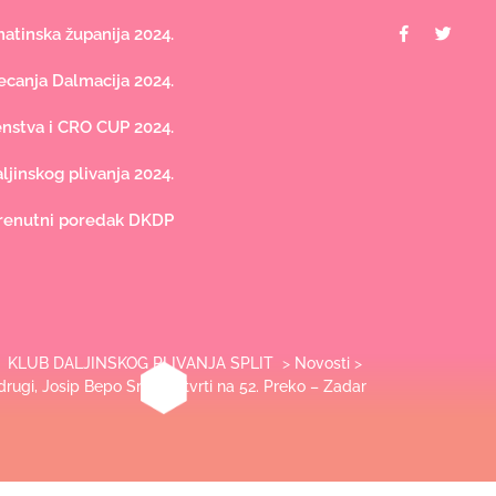
Facebook
Twit
tinska županija 2024.
canja Dalmacija 2024.
nstva i CRO CUP 2024.
jinskog plivanja 2024.
renutni poredak DKDP
KLUB DALJINSKOG PLIVANJA SPLIT
>
Novosti
>
drugi, Josip Bepo Srzić četvrti na 52. Preko – Zadar