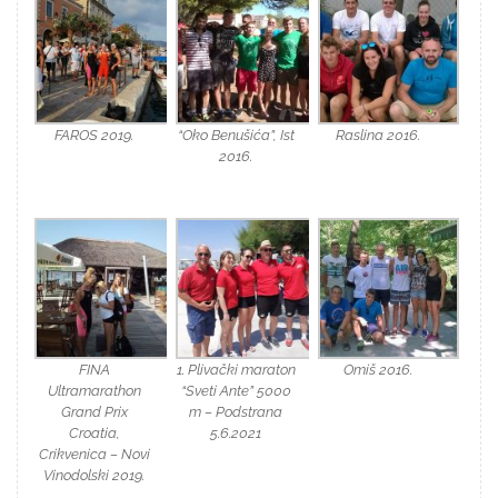
FAROS 2019.
“Oko Benušića”, Ist
Raslina 2016.
2016.
FINA
1. Plivački maraton
Omiš 2016.
Ultramarathon
“Sveti Ante” 5000
Grand Prix
m – Podstrana
Croatia,
5.6.2021
Crikvenica – Novi
Vinodolski 2019.