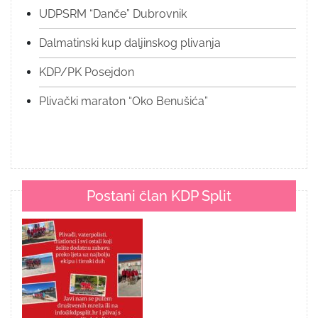
UDPSRM “Danče” Dubrovnik
Dalmatinski kup daljinskog plivanja
KDP/PK Posejdon
Plivački maraton “Oko Benušića”
Postani član KDP Split