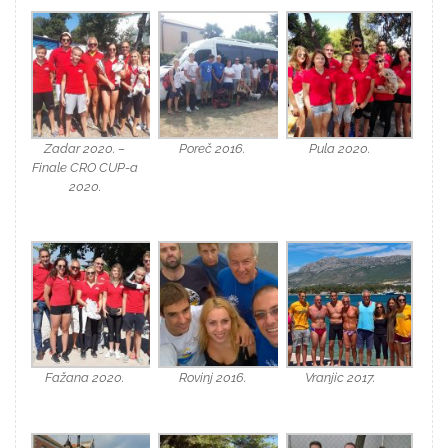
Zadar 2020. –
Poreč 2016.
Pula 2020.
Finale CRO CUP-a
2020.
Fažana 2020.
Rovinj 2016.
Vranjic 2017.