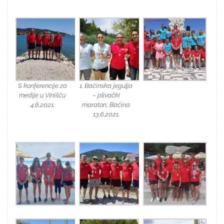
S konferencije za
1. Baćinska jegulja
medije u Vinišću
– plivački
4.6.2021.
maraton, Baćina
13.6.2021.