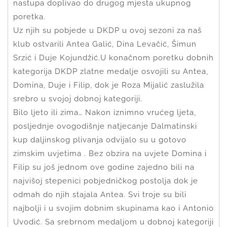
nastupa doplivao do drugog mjesta ukupnog
poretka.
Uz njih su pobjede u DKDP u ovoj sezoni za naš
klub ostvarili Antea Galić, Dina Levačić, Šimun
Srzić i Duje Kojundžić.U konačnom poretku dobnih
kategorija DKDP zlatne medalje osvojili su Antea,
Domina, Duje i Filip, dok je Roza Mijalić zaslužila
srebro u svojoj dobnoj kategoriji.
Bilo ljeto ili zima… Nakon iznimno vrućeg ljeta,
posljednje ovogodišnje natjecanje Dalmatinski
kup daljinskog plivanja odvijalo su u gotovo
zimskim uvjetima . Bez obzira na uvjete Domina i
Filip su još jednom ove godine zajedno bili na
najvišoj stepenici pobjedničkog postolja dok je
odmah do njih stajala Antea. Svi troje su bili
najbolji i u svojim dobnim skupinama kao i Antonio
Uvodić. Sa srebrnom medaljom u dobnoj kategoriji