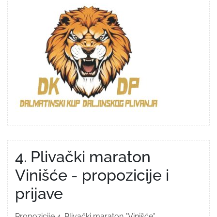
4. Plivački maraton
Vinišće - propozicije i
prijave
Propozicije 4. Plivački maraton "Vinišće"