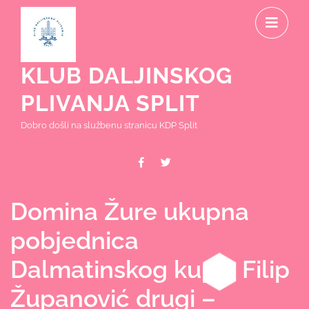
Skip
O
to
content
M
KLUB DALJINSKOG
PLIVANJA SPLIT
Dobro došli na službenu stranicu KDP Split
Facebook
Twitter
Domina Žure ukupna
pobjednica
Dalmatinskog kupa, Filip
Županović drugi –