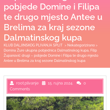
pobjede Domine i Filipa
te drugo mjesto Antee u
Brelima za kraj sezone
Dalmatinskog kupa
KLUB DALJINSKOG PLIVANJA SPLIT
>
Nekategorizirano
>
Domina Žure ukupna pobjednica Dalmatinskog kupa, Filip
Županović drugi – pobjede Domine i Filipa te drugo mjesto
Antee u Brelima za kraj sezone Dalmatinskog kupa
root.plivanje
15. rujna 2024.
0
Comments