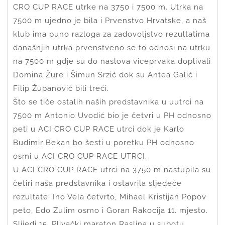
CRO CUP RACE utrke na 3750 i 7500 m. Utrka na
7500 m ujedno je bila i Prvenstvo Hrvatske, a naš
klub ima puno razloga za zadovoljstvo rezultatima
današnjih utrka prvenstveno se to odnosi na utrku
na 7500 m gdje su do naslova viceprvaka doplivali
Domina Žure i Šimun Srzić dok su Antea Galić i
Filip Županović bili treći.
Što se tiče ostalih naših predstavnika u uutrci na
7500 m Antonio Uvodić bio je četvri u PH odnosno
peti u ACI CRO CUP RACE utrci dok je Karlo
Budimir Bekan bo šesti u poretku PH odnosno
osmi u ACI CRO CUP RACE UTRCI.
U ACI CRO CUP RACE utrci na 3750 m nastupila su
četiri naša predstavnika i ostavrila sljedeće
rezultate: Ino Vela četvrto, Mihael Kristijan Popov
peto, Edo Zulim osmo i Goran Rakocija 11. mjesto.
Slijedi 15. Plivački maraton Raslina u subotu