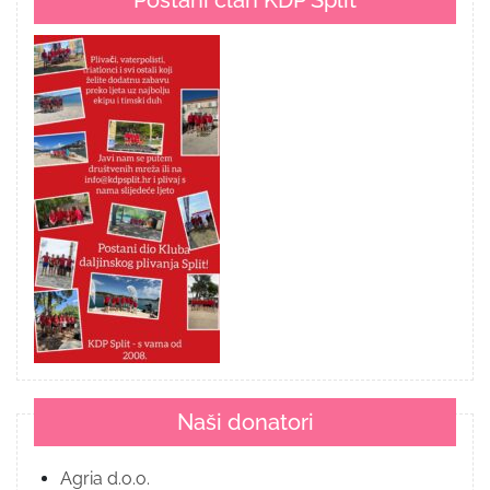
Postani član KDP Split
Naši donatori
Agria d.o.o.