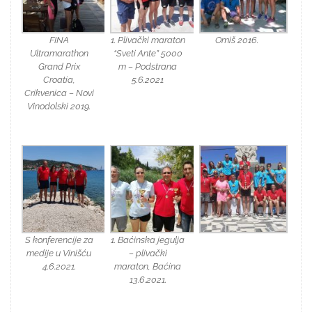
FINA
1. Plivački maraton
Omiš 2016.
Ultramarathon
“Sveti Ante” 5000
Grand Prix
m – Podstrana
Croatia,
5.6.2021
Crikvenica – Novi
Vinodolski 2019.
S konferencije za
1. Baćinska jegulja
medije u Vinišću
– plivački
4.6.2021.
maraton, Baćina
13.6.2021.