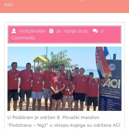
treći
root.plivanje
20. srpnja 2025.
0
Comments
U Podstrani je održan 8. Plivački maraton
“Podstrana – Ng7” u sklopu kojega su održana ACI