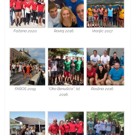
Fažana 2020.
Rovinj 2016.
Vranjic 2017.
FAROS 2019.
“Oko Benušića”, Ist
Raslina 2016.
2016.