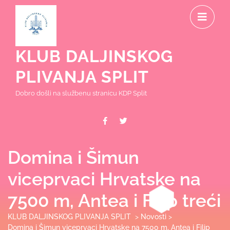
Skip
O
to
content
M
KLUB DALJINSKOG
PLIVANJA SPLIT
Dobro došli na službenu stranicu KDP Split
Facebook
Twitter
Domina i Šimun
viceprvaci Hrvatske na
7500 m, Antea i Filip treći
KLUB DALJINSKOG PLIVANJA SPLIT
>
Novosti
>
Domina i Šimun viceprvaci Hrvatske na 7500 m, Antea i Filip