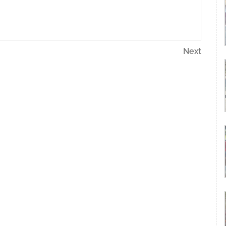
Next
Next
Post