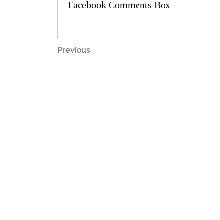
Facebook Comments Box
Navigacija
Previous
Previous
Post
objava