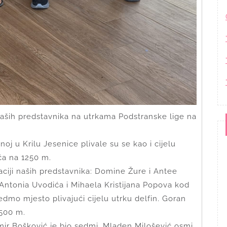
aših predstavnika na utrkama Podstranske lige na
oj u Krilu Jesenice plivale su se kao i cijelu
ća na 1250 m.
ciji naših predstavnika: Domine Žure i Antee
 Antonia Uvodića i Mihaela Kristijana Popova kod
edmo mjesto plivajući cijelu utrku delfin. Goran
2500 m.
mir Bošković je bio sedmi, Mladen Milošević osmi,