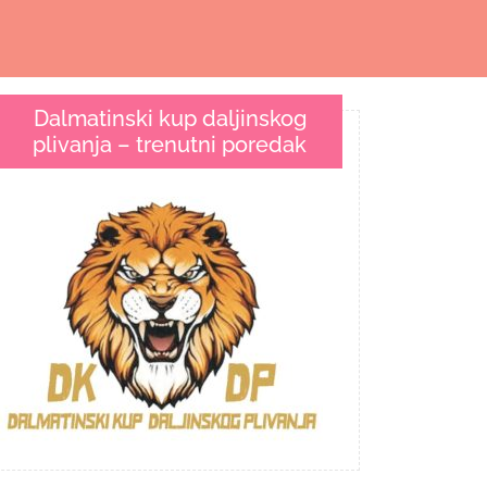
Dalmatinski kup daljinskog
plivanja – trenutni poredak