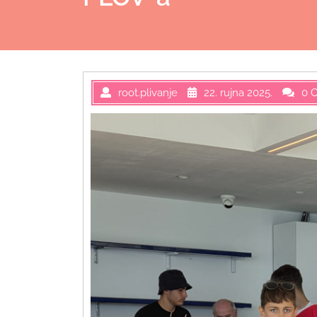
root.plivanje
22. rujna 2025.
0 