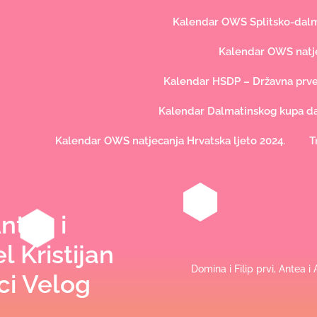
Kalendar OWS Splitsko-dalma
Kalendar OWS natje
Kalendar HSDP – Državna prve
Kalendar Dalmatinskog kupa dal
Kalendar OWS natjecanja Hrvatska ljeto 2024.
T
Antea i
l Kristijan
Domina i Filip prvi, Antea i 
rci Velog