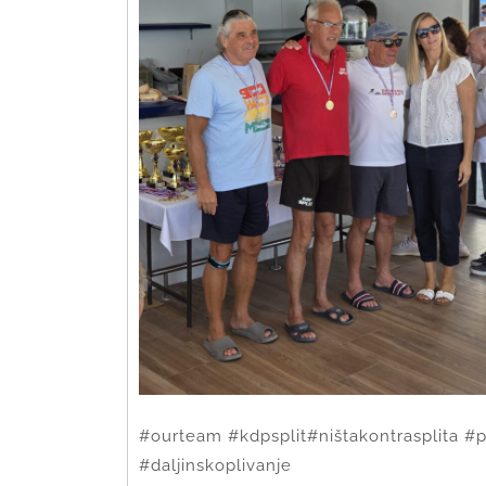
#ourteam #kdpsplit#ništakontrasplita 
#daljinskoplivanje