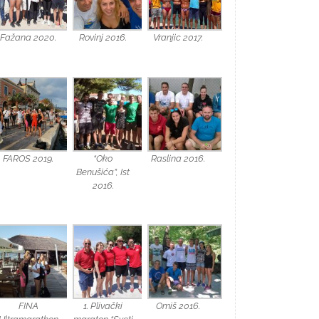
Fažana 2020.
Rovinj 2016.
Vranjic 2017.
FAROS 2019.
“Oko
Raslina 2016.
Benušića”, Ist
2016.
FINA
1. Plivački
Omiš 2016.