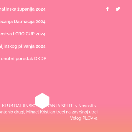
Facebook
Twit
tinska županija 2024.
canja Dalmacija 2024.
nstva i CRO CUP 2024.
jinskog plivanja 2024.
renutni poredak DKDP
KLUB DALJINSKOG PLIVANJA SPLIT
>
Novosti
>
Antonio drugi, Mihael Kristijan treći na završnoj utrci
Velog PLOV-a