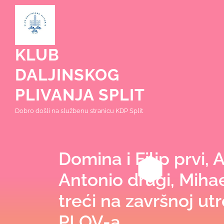
Skip
to
content
KLUB
DALJINSKOG
PLIVANJA SPLIT
Dobro došli na službenu stranicu KDP Split
Domina i Filip prvi, 
Antonio drugi, Mihae
treći na završnoj ut
PLOV-a