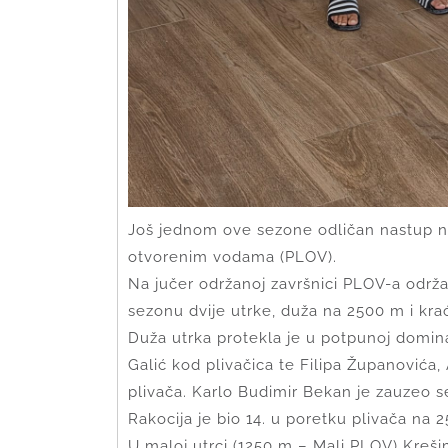
Još jednom ove sezone odličan nastup n
otvorenim vodama (PLOV).
Na jučer održanoj završnici PLOV-a održan
sezonu dvije utrke, duža na 2500 m i kra
Duža utrka protekla je u potpunoj domina
Galić kod plivačica te Filipa Županovića,
plivača. Karlo Budimir Bekan je zauzeo s
Rakocija je bio 14. u poretku plivača na 
U maloj utrci (1250 m – Mali PLOV) Kreši