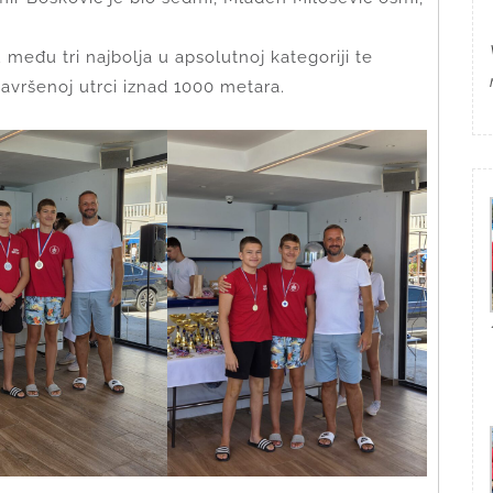
među tri najbolja u apsolutnoj kategoriji te
vršenoj utrci iznad 1000 metara.