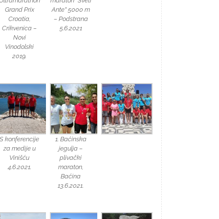
Ultramarathon
maraton “Sveti
Grand Prix
Ante” 5000 m
Croatia,
– Podstrana
Crikvenica –
5.6.2021
Novi
Vinodolski
2019.
S konferencije
1. Baćinska
za medije u
jegulja –
Vinišću
plivački
4.6.2021.
maraton,
Baćina
13.6.2021.