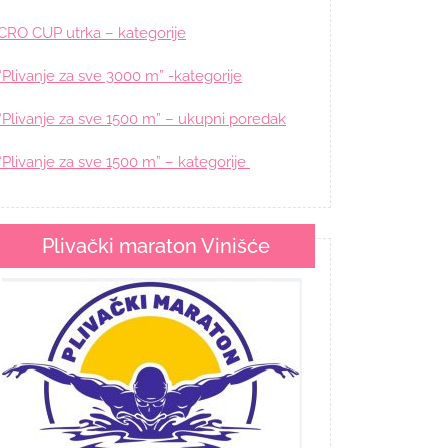
CRO CUP utrka – kategorije
“Plivanje za sve 3000 m” -kategorije
“Plivanje za sve 1500 m” – ukupni poredak
“Plivanje za sve 1500 m” – kategorije
Plivački maraton Vinišće