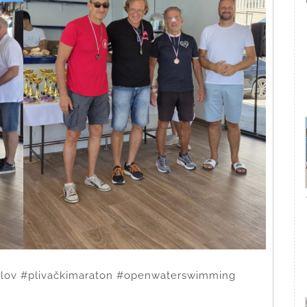
#plov #plivačkimaraton #openwaterswimming