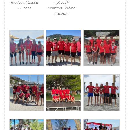
medije u Vinišću
– plivački
4.6.2021.
maraton, Baćina
13.6.2021.