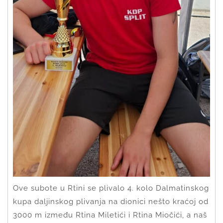
Ove subote u Rtini se plivalo 4. kolo Dalmatinskog
kupa daljinskog plivanja na dionici nešto kraćoj od
3000 m između Rtina Miletići i Rtina Miočići, a naš