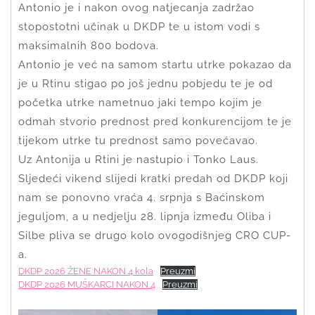
Antonio je i nakon ovog natjecanja zadržao
stopostotni učinak u DKDP te u istom vodi s
maksimalnih 800 bodova.
Antonio je već na samom startu utrke pokazao da
je u Rtinu stigao po još jednu pobjedu te je od
početka utrke nametnuo jaki tempo kojim je
odmah stvorio prednost pred konkurencijom te je
tijekom utrke tu prednost samo povećavao.
Uz Antonija u Rtini je nastupio i Tonko Laus.
Sljedeći vikend slijedi kratki predah od DKDP koji
nam se ponovno vraća 4. srpnja s Baćinskom
jeguljom, a u nedjelju 28. lipnja između Oliba i
Silbe pliva se drugo kolo ovogodišnjeg CRO CUP-
a.
DKDP 2026 ŽENE NAKON 4 kola
Preuzmi
DKDP 2026 MUŠKARCI NAKON 4
Preuzmi