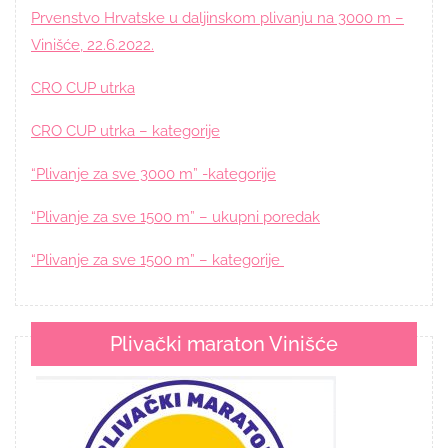
Prvenstvo Hrvatske u daljinskom plivanju na 3000 m –
Vinišće, 22.6.2022.
CRO CUP utrka
CRO CUP utrka – kategorije
“Plivanje za sve 3000 m” -kategorije
“Plivanje za sve 1500 m” – ukupni poredak
“Plivanje za sve 1500 m” – kategorije
Plivački maraton Vinišće