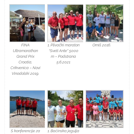
FINA
1. Plivački maraton
Omiš 2016.
Ultramarathon
“Sveti Ante” 5000
Grand Prix
m – Podstrana
Croatia,
5.6.2021
Crikvenica – Novi
Vinodolski 2019.
S konferencije za
1. Baćinska jegulja