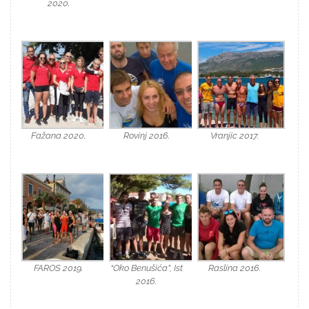
2020.
Fažana 2020.
Rovinj 2016.
Vranjic 2017.
FAROS 2019.
“Oko Benušića”, Ist
Raslina 2016.
2016.