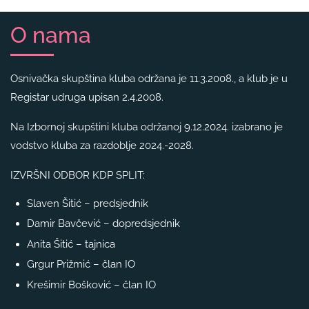
O nama
Osnivačka skupština kluba održana je 11.3.2008., a klub je u
Registar udruga upisan 2.4.2008.
Na Izbornoj skupštini kluba održanoj 9.12.2024. izabrano je
vodstvo kluba za razdoblje 2024.-2028.
IZVRŠNI ODBOR KDP SPLIT:
Slaven Šitić – predsjednik
Damir Bavčević – dopredsjednik
Anita Šitić – tajnica
Grgur Prižmić – član IO
Krešimir Bošković – član IO