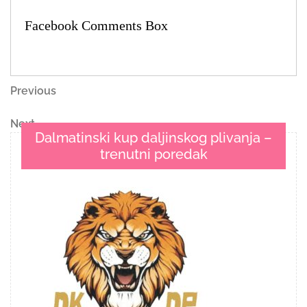
Facebook Comments Box
Navigacija
Previous
Previous
Post
objava
Next
Next
Dalmatinski kup daljinskog plivanja –
Post
trenutni poredak