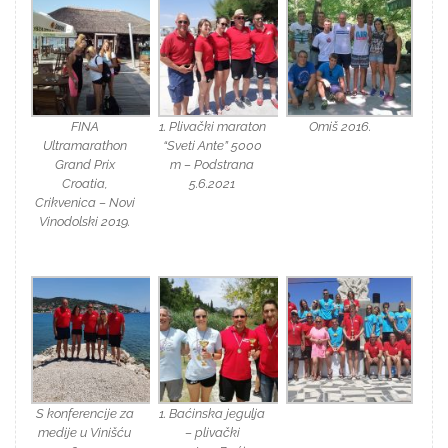
FINA
1. Plivački maraton
Omiš 2016.
Ultramarathon
“Sveti Ante” 5000
Grand Prix
m – Podstrana
Croatia,
5.6.2021
Crikvenica – Novi
Vinodolski 2019.
S konferencije za
1. Baćinska jegulja
medije u Vinišću
– plivački