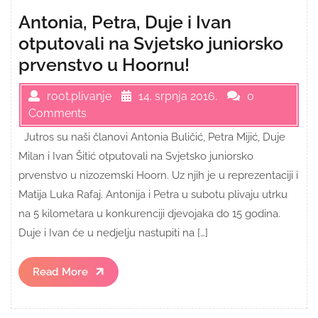
Antonia, Petra, Duje i Ivan
otputovali na Svjetsko juniorsko
prvenstvo u Hoornu!
root.plivanje
14. srpnja 2016.
0
Comments
Jutros su naši članovi Antonia Buličić, Petra Mijić, Duje
Milan i Ivan Šitić otputovali na Svjetsko juniorsko
prvenstvo u nizozemski Hoorn. Uz njih je u reprezentaciji i
Matija Luka Rafaj. Antonija i Petra u subotu plivaju utrku
na 5 kilometara u konkurenciji djevojaka do 15 godina.
Duje i Ivan će u nedjelju nastupiti na […]
Read
Read More
More