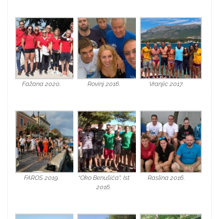
Fažana 2020.
Rovinj 2016.
Vranjic 2017.
FAROS 2019.
“Oko Benušića”, Ist
Raslina 2016.
2016.