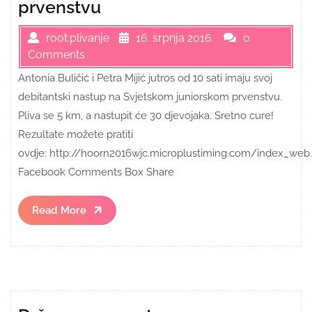
prvenstvu
root.plivanje
16. srpnja 2016.
0
Comments
Antonia Buličić i Petra Mijić jutros od 10 sati imaju svoj
debitantski nastup na Svjetskom juniorskom prvenstvu.
Pliva se 5 km, a nastupit će 30 djevojaka. Sretno cure!
Rezultate možete pratiti
ovdje: http://hoorn2016wjc.microplustiming.com/index_web
Facebook Comments Box Share
Read
Read More
More