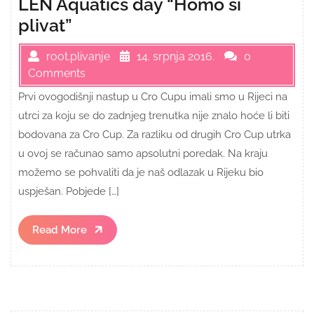
LEN Aquatics day “Homo si
plivat”
root.plivanje
14. srpnja 2016.
0
Comments
Prvi ovogodišnji nastup u Cro Cupu imali smo u Rijeci na
utrci za koju se do zadnjeg trenutka nije znalo hoće li biti
bodovana za Cro Cup. Za razliku od drugih Cro Cup utrka
u ovoj se računao samo apsolutni poredak. Na kraju
možemo se pohvaliti da je naš odlazak u Rijeku bio
uspješan. Pobjede […]
Read
Read More
More