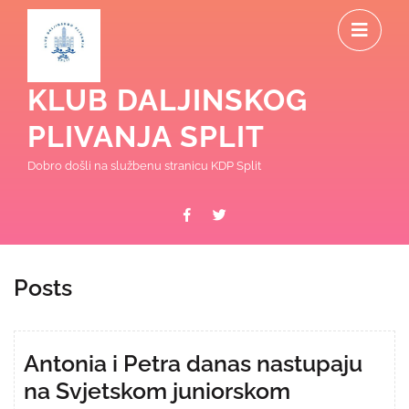
Skip
O
to
content
M
KLUB DALJINSKOG
PLIVANJA SPLIT
Dobro došli na službenu stranicu KDP Split
Facebook
Twitter
Posts
Antonia i Petra danas nastupaju
na Svjetskom juniorskom