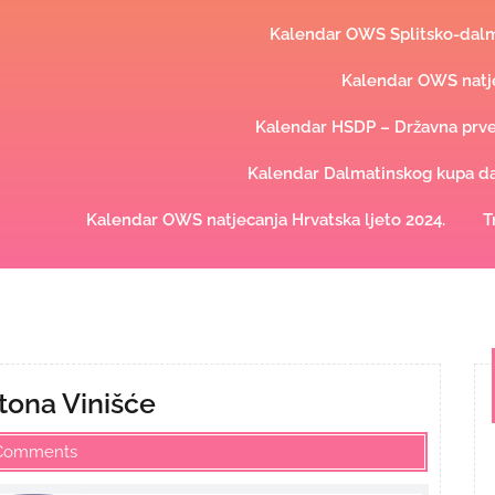
Kalendar OWS Splitsko-dalma
Kalendar OWS natje
Kalendar HSDP – Državna prve
Kalendar Dalmatinskog kupa dal
Kalendar OWS natjecanja Hrvatska ljeto 2024.
T
tona Vinišće
Comments