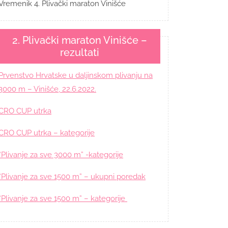
Vremenik 4. Plivački maraton Vinišće
2. Plivački maraton Vinišće –
rezultati
Prvenstvo Hrvatske u daljinskom plivanju na
3000 m – Vinišće, 22.6.2022.
CRO CUP utrka
CRO CUP utrka – kategorije
“Plivanje za sve 3000 m” -kategorije
“Plivanje za sve 1500 m” – ukupni poredak
“Plivanje za sve 1500 m” – kategorije