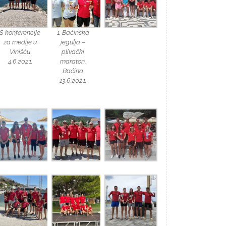
S konferencije
1. Baćinska
za medije u
jegulja –
Vinišću
plivački
4.6.2021.
maraton,
Baćina
13.6.2021.