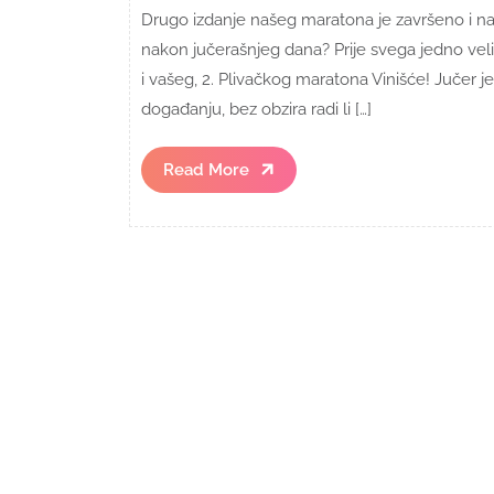
Drugo izdanje našeg maratona je završeno i na
nakon jučerašnjeg dana? Prije svega jedno veli
i vašeg, 2. Plivačkog maratona Vinišće! Jučer 
događanju, bez obzira radi li […]
Read
Read More
More