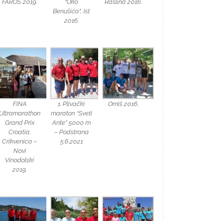
FAROS 2019.
“Oko
Raslina 2016.
Benušića”, Ist
2016.
FINA
1. Plivački
Omiš 2016.
Ultramarathon
maraton “Sveti
Grand Prix
Ante” 5000 m
Croatia,
– Podstrana
Crikvenica –
5.6.2021
Novi
Vinodolski
2019.