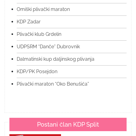
Omiški plivački maraton
KDP Zadar
Plivački klub Grdelin
UDPSRM “Danče” Dubrovnik
Dalmatinski kup daljinskog plivanja
KDP/PK Posejdon
Plivački maraton “Oko Benušića”
Postani član KDP Split