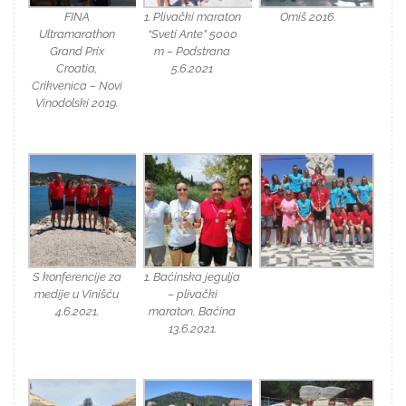
FINA
1. Plivački maraton
Omiš 2016.
Ultramarathon
“Sveti Ante” 5000
Grand Prix
m – Podstrana
Croatia,
5.6.2021
Crikvenica – Novi
Vinodolski 2019.
S konferencije za
1. Baćinska jegulja
medije u Vinišću
– plivački
4.6.2021.
maraton, Baćina
13.6.2021.