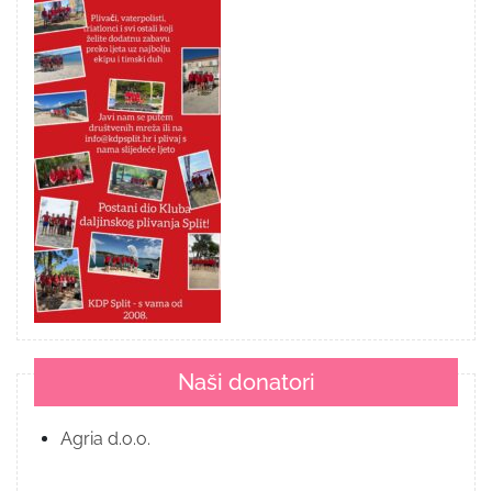
Naši donatori
Agria d.o.o.