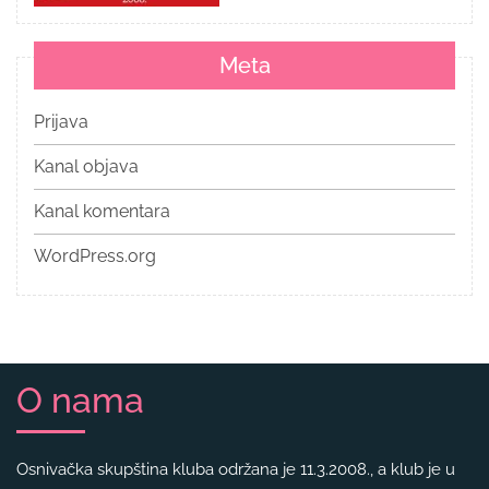
Meta
Prijava
Kanal objava
Kanal komentara
WordPress.org
O nama
Osnivačka skupština kluba održana je 11.3.2008., a klub je u