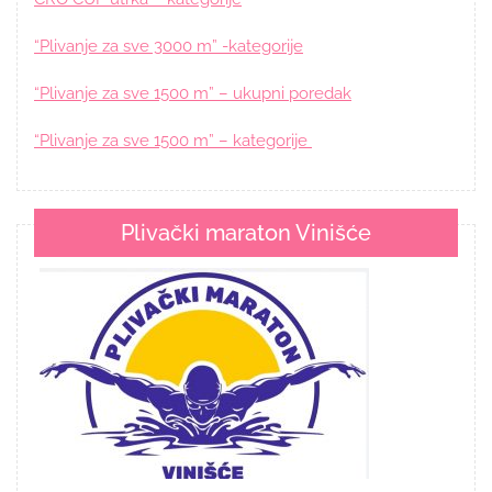
“Plivanje za sve 3000 m” -kategorije
“Plivanje za sve 1500 m” – ukupni poredak
“Plivanje za sve 1500 m” – kategorije
Plivački maraton Vinišće