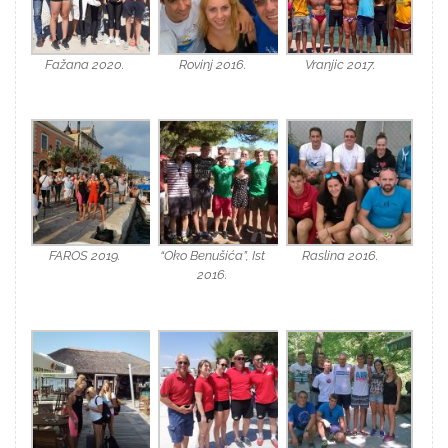
Fažana 2020.
Rovinj 2016.
Vranjic 2017.
FAROS 2019.
“Oko Benušića”, Ist
Raslina 2016.
2016.