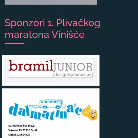
Sponzori 1. Plivačkog
maratona Vinišće