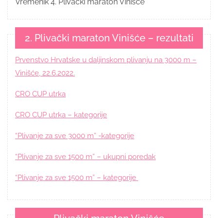
Vremenik 4. Plivački maraton Vinišće
2. Plivački maraton Vinišće – rezultati
Prvenstvo Hrvatske u daljinskom plivanju na 3000 m –
Vinišće, 22.6.2022.
CRO CUP utrka
CRO CUP utrka – kategorije
“Plivanje za sve 3000 m” -kategorije
“Plivanje za sve 1500 m” – ukupni poredak
“Plivanje za sve 1500 m” – kategorije