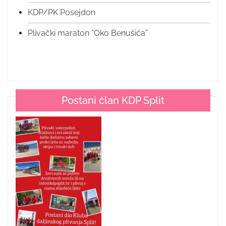
KDP/PK Posejdon
Plivački maraton “Oko Benušića”
Postani član KDP Split