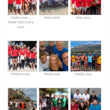
Zadar 2020. –
Poreč 2016.
Pula 2020.
Finale CRO CUP-a
2020.
Fažana 2020.
Rovinj 2016.
Vranjic 2017.