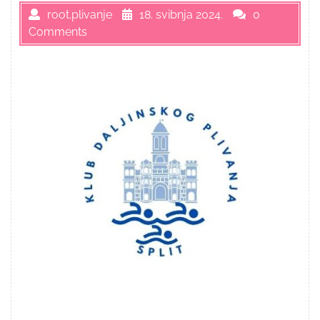
root.plivanje
18. svibnja 2024.
0
Comments