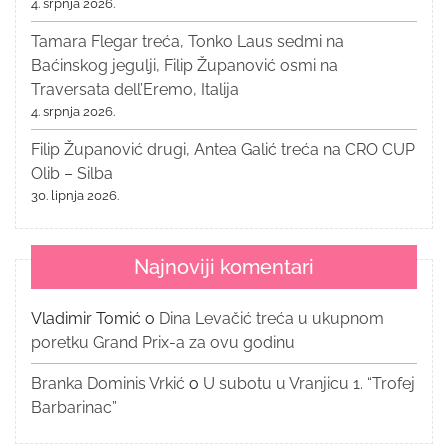
4. srpnja 2026.
Tamara Flegar treća, Tonko Laus sedmi na
Baćinskog jegulji, Filip Županović osmi na
Traversata dell’Eremo, Italija
4. srpnja 2026.
Filip Županović drugi, Antea Galić treća na CRO CUP
Olib – Silba
30. lipnja 2026.
Najnoviji komentari
Vladimir Tomić
o
Dina Levačić treća u ukupnom
poretku Grand Prix-a za ovu godinu
Branka Dominis Vrkić
o
U subotu u Vranjicu 1. “Trofej
Barbarinac”