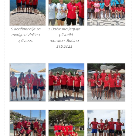
S konferencije za
1. Baćinska jegulja
medije u Vinišću
– plivački
4.6.2021.
maraton, Baćina
13.6.2021.