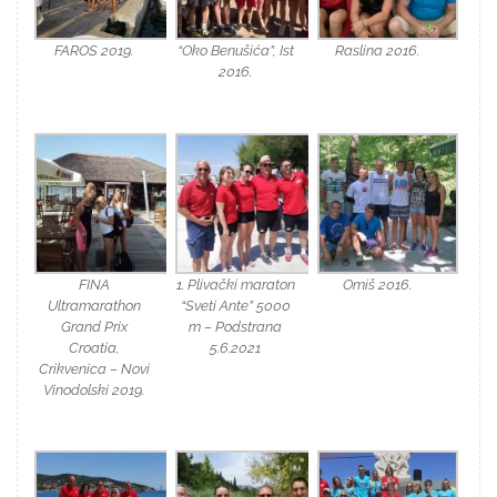
FAROS 2019.
“Oko Benušića”, Ist
Raslina 2016.
2016.
FINA
1. Plivački maraton
Omiš 2016.
Ultramarathon
“Sveti Ante” 5000
Grand Prix
m – Podstrana
Croatia,
5.6.2021
Crikvenica – Novi
Vinodolski 2019.