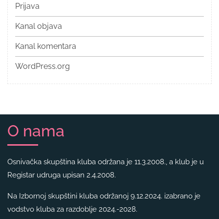
Prijava
Kanal objava
Kanal komentara
WordPress.org
O nama
Osnivačka skupština kluba održana je 11.3.2008., a klub je u
Registar udruga upisan 2.4.2008.
Na Izbornoj skupštini kluba održanoj 9.12.2024. izabrano je
vodstvo kluba za razdoblje 2024.-2028.