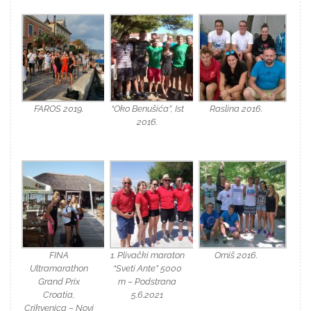
FAROS 2019.
“Oko Benušića”, Ist
Raslina 2016.
2016.
FINA
1. Plivački maraton
Omiš 2016.
Ultramarathon
“Sveti Ante” 5000
Grand Prix
m – Podstrana
Croatia,
5.6.2021
Crikvenica – Novi