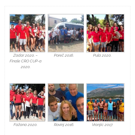
Zadar 2020. –
Poreč 2016.
Pula 2020.
Finale CRO CUP-a
2020.
Fažana 2020.
Rovinj 2016.
Vranjic 2017.