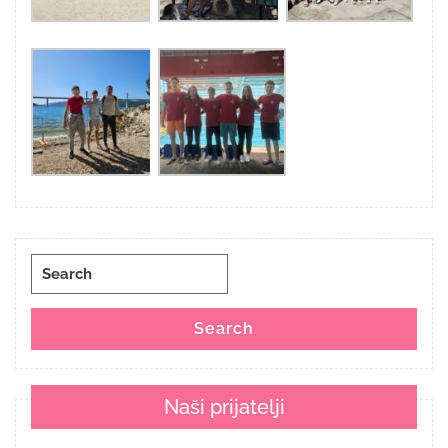
Search
for:
Search
Naši prijatelji