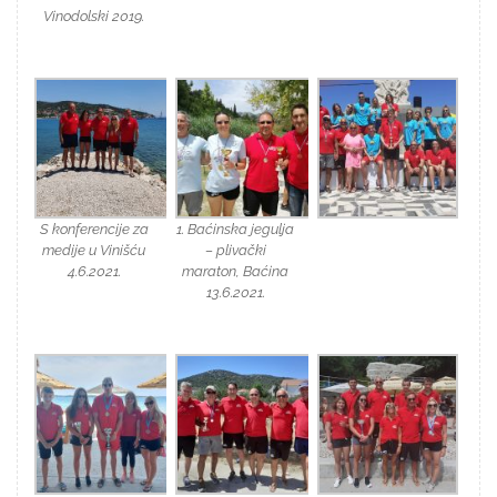
Vinodolski 2019.
S konferencije za
1. Baćinska jegulja
medije u Vinišću
– plivački
4.6.2021.
maraton, Baćina
13.6.2021.