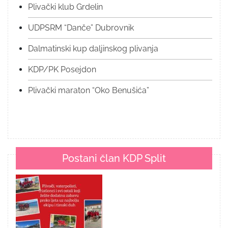
Plivački klub Grdelin
UDPSRM “Danče” Dubrovnik
Dalmatinski kup daljinskog plivanja
KDP/PK Posejdon
Plivački maraton “Oko Benušića”
Postani član KDP Split