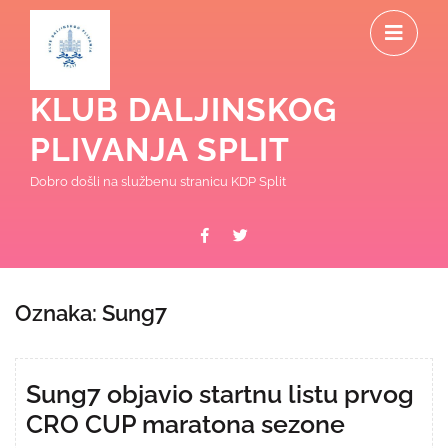
Skip
O
to
content
M
KLUB DALJINSKOG
PLIVANJA SPLIT
Dobro došli na službenu stranicu KDP Split
Facebook
Twitter
Oznaka:
Sung7
Sung7 objavio startnu listu prvog
CRO CUP maratona sezone