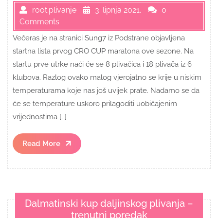
root.plivanje
3. lipnja 2021.
0
Comments
Večeras je na stranici Sung7 iz Podstrane objavljena
startna lista prvog CRO CUP maratona ove sezone. Na
startu prve utrke naći će se 8 plivačica i 18 plivača iz 6
klubova. Razlog ovako malog vjerojatno se krije u niskim
temperaturama koje nas još uvijek prate. Nadamo se da
će se temperature uskoro prilagoditi uobičajenim
vrijednostima […]
Read
Read More
More
Dalmatinski kup daljinskog plivanja –
trenutni poredak