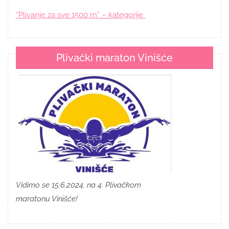
“Plivanje za sve 1500 m” – kategorije
Plivački maraton Vinišće
Vidimo se 15.6.2024. na 4. Plivačkom
maratonu Vinišće!