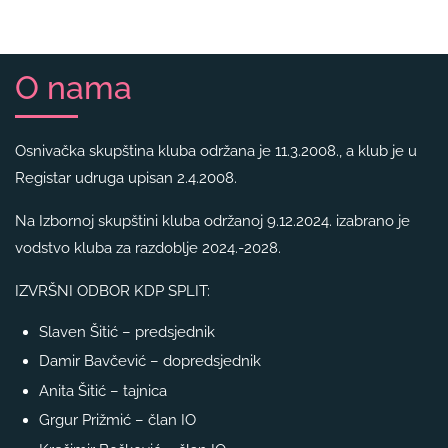
O nama
Osnivačka skupština kluba održana je 11.3.2008., a klub je u
Registar udruga upisan 2.4.2008.
Na Izbornoj skupštini kluba održanoj 9.12.2024. izabrano je
vodstvo kluba za razdoblje 2024.-2028.
IZVRŠNI ODBOR KDP SPLIT:
Slaven Šitić – predsjednik
Damir Bavčević – dopredsjednik
Anita Šitić – tajnica
Grgur Prižmić – član IO