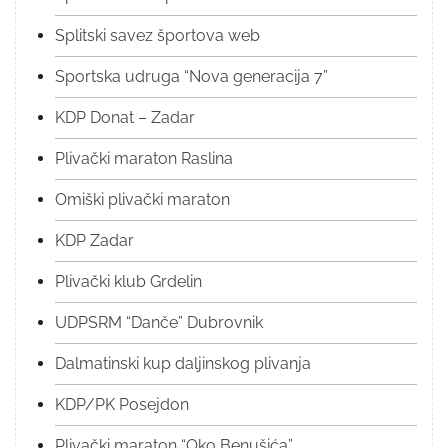
Splitski savez športova web
Sportska udruga “Nova generacija 7”
KDP Donat – Zadar
Plivački maraton Raslina
Omiški plivački maraton
KDP Zadar
Plivački klub Grdelin
UDPSRM “Danče” Dubrovnik
Dalmatinski kup daljinskog plivanja
KDP/PK Posejdon
Plivački maraton “Oko Benušića”