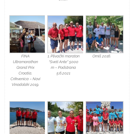
FINA
1. Plivački maraton
Omiš 2016.
Ultramarathon
“Sveti Ante” 5000
Grand Prix
m – Podstrana
Croatia,
5.6.2021
Crikvenica – Novi
Vinodolski 2019.