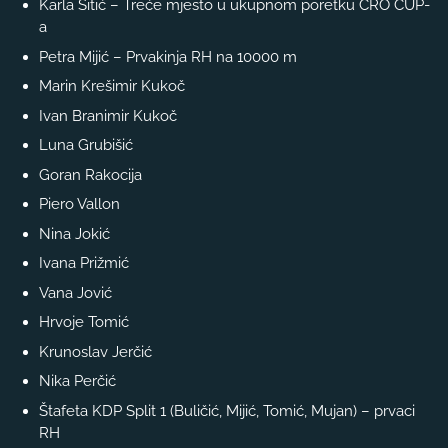
Karla Šitić – Treće mjesto u ukupnom poretku CRO CUP-
a
Petra Mijić – Prvakinja RH na 10000 m
Marin Krešimir Kukoč
Ivan Branimir Kukoč
Luna Grubišić
Goran Rakocija
Piero Vallon
Nina Jokić
Ivana Prižmić
Vana Jović
Hrvoje Tomić
Krunoslav Jerčić
Nika Perčić
Štafeta KDP Split 1 (Buličić, Mijić, Tomić, Mujan) – prvaci
RH