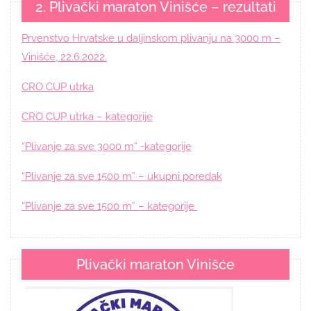
2. Plivački maraton Vinišće – rezultati
Prvenstvo Hrvatske u daljinskom plivanju na 3000 m –
Vinišće, 22.6.2022.
CRO CUP utrka
CRO CUP utrka – kategorije
“Plivanje za sve 3000 m” -kategorije
“Plivanje za sve 1500 m” – ukupni poredak
“Plivanje za sve 1500 m” – kategorije
Plivački maraton Vinišće