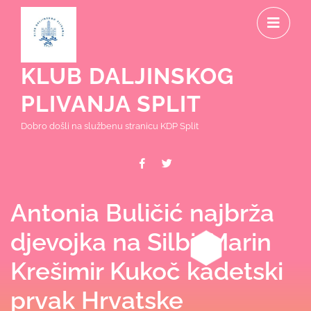
Skip
O
to
content
M
KLUB DALJINSKOG
PLIVANJA SPLIT
Dobro došli na službenu stranicu KDP Split
Facebook
Twitter
Antonia Buličić najbrža
djevojka na Silbi, Marin
Krešimir Kukoč kadetski
prvak Hrvatske