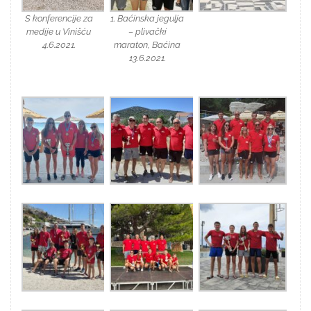
S konferencije za
1. Baćinska jegulja
medije u Vinišću
– plivački
4.6.2021.
maraton, Baćina
13.6.2021.