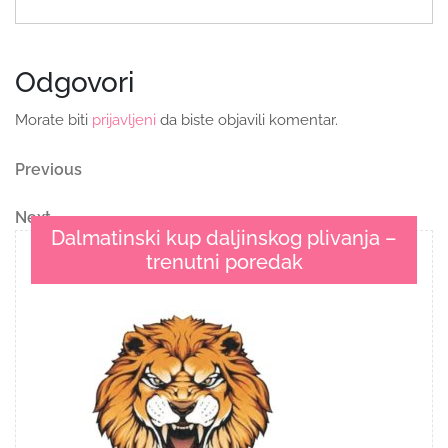
Odgovori
Morate biti
prijavljeni
da biste objavili komentar.
Navigacija
Previous
Previous
Post
objava
Next
Next
Dalmatinski kup daljinskog plivanja –
Post
trenutni poredak