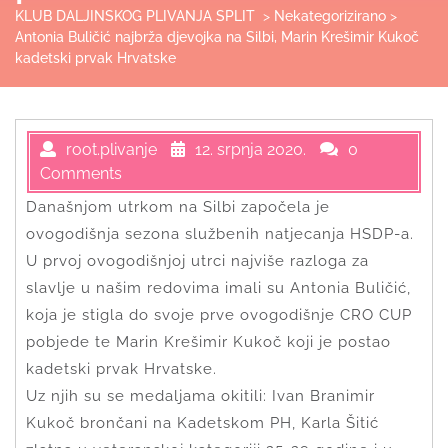
KLUB DALJINSKOG PLIVANJA SPLIT
>
Nekategorizirano
>
Antonia Buličić najbrža djevojka na Silbi, Marin Krešimir Kukoč
kadetski prvak Hrvatske
root.plivanje
12. srpnja 2020.
0
Comments
Današnjom utrkom na Silbi započela je
ovogodišnja sezona službenih natjecanja HSDP-a.
U prvoj ovogodišnjoj utrci najviše razloga za
slavlje u našim redovima imali su Antonia Buličić,
koja je stigla do svoje prve ovogodišnje CRO CUP
pobjede te Marin Krešimir Kukoč koji je postao
kadetski prvak Hrvatske.
Uz njih su se medaljama okitili: Ivan Branimir
Kukoč brončani na Kadetskom PH, Karla Šitić