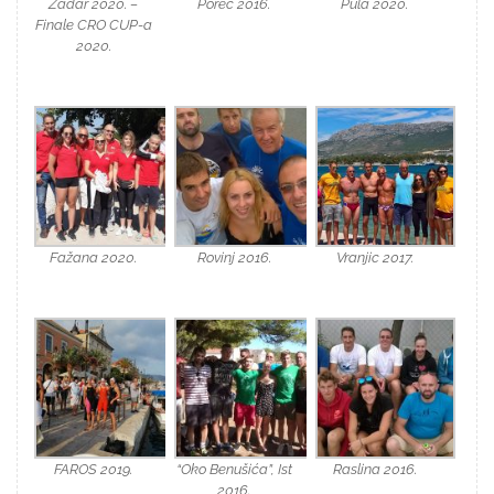
Zadar 2020. –
Poreč 2016.
Pula 2020.
Finale CRO CUP-a
2020.
Fažana 2020.
Rovinj 2016.
Vranjic 2017.
FAROS 2019.
“Oko Benušića”, Ist
Raslina 2016.
2016.