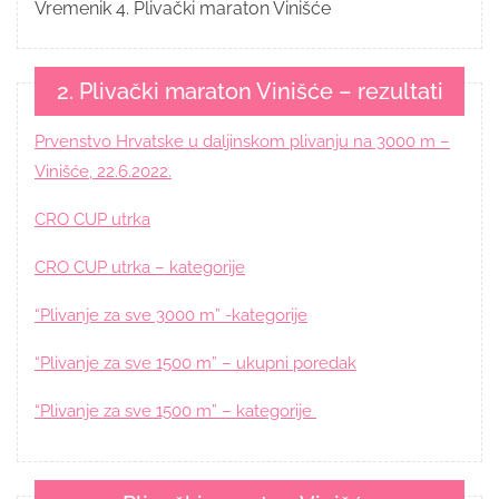
Vremenik 4. Plivački maraton Vinišće
2. Plivački maraton Vinišće – rezultati
Prvenstvo Hrvatske u daljinskom plivanju na 3000 m –
Vinišće, 22.6.2022.
CRO CUP utrka
CRO CUP utrka – kategorije
“Plivanje za sve 3000 m” -kategorije
“Plivanje za sve 1500 m” – ukupni poredak
“Plivanje za sve 1500 m” – kategorije