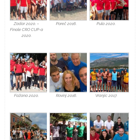
Zadar 2020. –
Poreč 2016.
Pula 2020.
Finale CRO CUP-a
2020.
Fažana 2020.
Rovinj 2016.
Vranjic 2017.