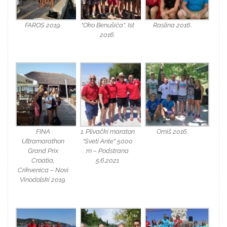
FAROS 2019.
“Oko Benušića”, Ist
Raslina 2016.
2016.
FINA
1. Plivački maraton
Omiš 2016.
Ultramarathon
“Sveti Ante” 5000
Grand Prix
m – Podstrana
Croatia,
5.6.2021
Crikvenica – Novi
Vinodolski 2019.