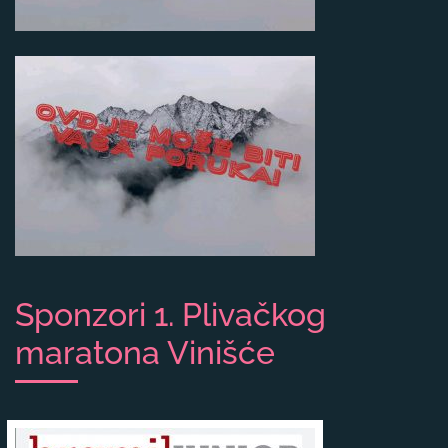
Sponzori 1. Plivačkog
maratona Vinišće