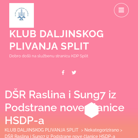
Skip
O
to
content
M
KLUB DALJINSKOG
PLIVANJA SPLIT
Dobro došli na službenu stranicu KDP Split
Facebook
Twitter
DŠR Raslina i Sung7 iz
Podstrane nove članice
HSDP-a
KLUB DALJINSKOG PLIVANJA SPLIT
>
Nekategorizirano
>
DŠR Raslina i Sung7 iz Podstrane nove članice HSDP-a