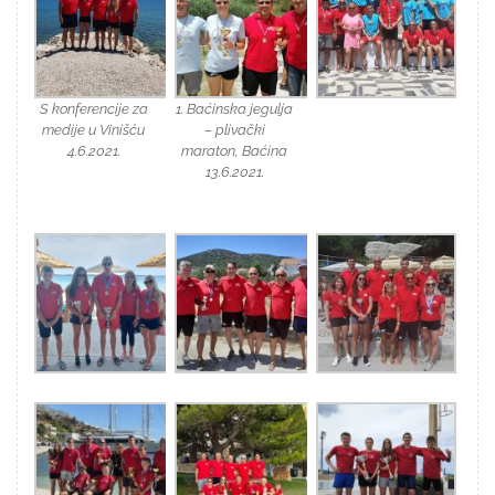
S konferencije za
1. Baćinska jegulja
medije u Vinišću
– plivački
4.6.2021.
maraton, Baćina
13.6.2021.