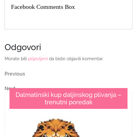
Facebook Comments Box
Odgovori
Morate biti
prijavljeni
da biste objavili komentar.
Navigacija
Previous
Previous
Post
objava
Next
Next
Dalmatinski kup daljinskog plivanja –
Post
trenutni poredak