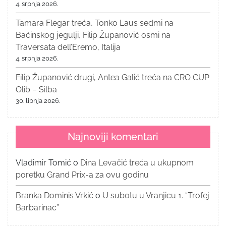
4. srpnja 2026.
Tamara Flegar treća, Tonko Laus sedmi na
Baćinskog jegulji, Filip Županović osmi na
Traversata dell’Eremo, Italija
4. srpnja 2026.
Filip Županović drugi, Antea Galić treća na CRO CUP
Olib – Silba
30. lipnja 2026.
Najnoviji komentari
Vladimir Tomić
o
Dina Levačić treća u ukupnom
poretku Grand Prix-a za ovu godinu
Branka Dominis Vrkić
o
U subotu u Vranjicu 1. “Trofej
Barbarinac”