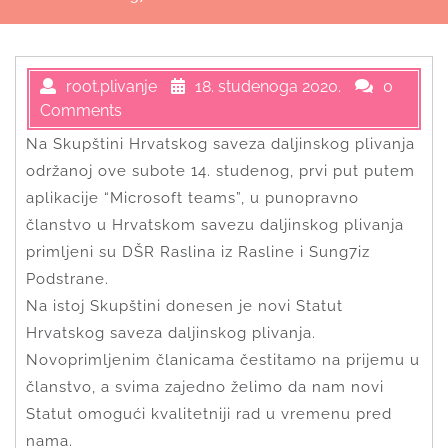
root.plivanje
18. studenoga 2020.
0
Comments
Na Skupštini Hrvatskog saveza daljinskog plivanja
održanoj ove subote 14. studenog, prvi put putem
aplikacije “Microsoft teams”, u punopravno
članstvo u Hrvatskom savezu daljinskog plivanja
primljeni su DŠR Raslina iz Rasline i Sung7iz
Podstrane.
Na istoj Skupštini donesen je novi Statut
Hrvatskog saveza daljinskog plivanja.
Novoprimljenim članicama čestitamo na prijemu u
članstvo, a svima zajedno želimo da nam novi
Statut omogući kvalitetniji rad u vremenu pred
nama.