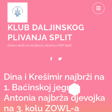
Skip
O
to
content
M
KLUB DALJINSKOG
PLIVANJA SPLIT
Dobro došli na službenu stranicu KDP Split
Facebook
Twitter
Dina i Krešimir najbrži na
1. Baćinskoj jegulji,
Antonia najbrža djevojka
na 3. kolu ZOWL-a