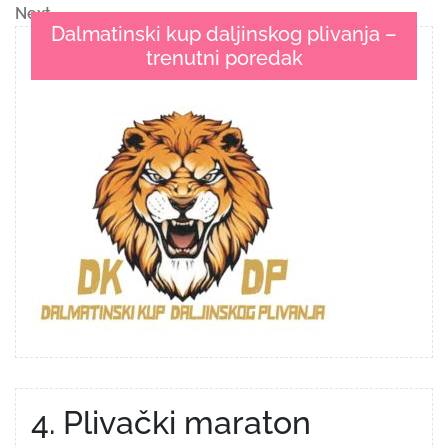
objava
Next
Next
Dalmatinski kup daljinskog plivanja –
Post
trenutni poredak
4. Plivački maraton