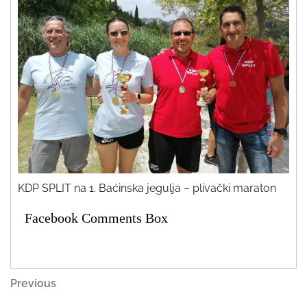
KDP SPLIT na 1. Baćinska jegulja – plivački maraton
Facebook Comments Box
Navigacija
Previous
Previous
Post