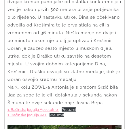
dvojac krenuo puno jače od ostatka konkurencije i
već je nakon prvih 500 metara pitanje pobjednika
bilo riješeno. U nastavku utrke, Dina se očekivano
odvojila od Krešimira te je prva stigla na cilj s
vremenom od 36 minuta. Nešto manje od dvije i
po minute nakon nje u cilj je uplivao i Krešimir.
Goran je zauzeo šesto mjesto u muškom dijelu
utrke, dok je Draško utrku završio na desetom
mjestu. U svojim dobnim kategorijama Dina,
Krešimir i Draško osvojili su zlatne medalje, dok je
Goran osvojio srebrnu medalju.
Na 3. kolu ZOWL-a Antonia je s braćom Srzić bila
liga za sebe te je cilj dotaknula 7 sekunda nakon
Šimuna te dvije sekunde prije Josipa Bepa.
1. Baćinska jegulja Apsolutno
Preuzmi
1. Baćinska jegulja KAT
Preuzmi