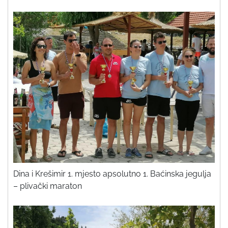
Dina i Krešimir 1. mjesto apsolutno 1. Baćinska jegulja
– plivački maraton