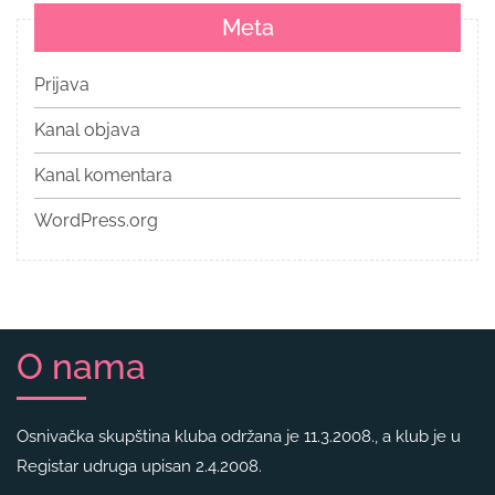
Meta
Prijava
Kanal objava
Kanal komentara
WordPress.org
O nama
Osnivačka skupština kluba održana je 11.3.2008., a klub je u
Registar udruga upisan 2.4.2008.