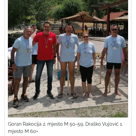
Goran Rakocija 2. mjesto M 50-59, Draško Vujović 1.
mjesto M 60+