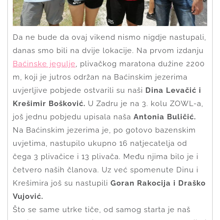
Da ne bude da ovaj vikend nismo nigdje nastupali,
danas smo bili na dvije lokacije. Na prvom izdanju
Baćinske jegulje
, plivačkog maratona dužine 2200
m, koji je jutros održan na Baćinskim jezerima
uvjerljive pobjede ostvarili su naši
Dina Levačić i
Krešimir Bošković.
U Zadru je na 3. kolu ZOWL-a,
još jednu pobjedu upisala naša
Antonia Buličić.
Na Baćinskim jezerima je, po gotovo bazenskim
uvjetima, nastupilo ukupno 16 natjecatelja od
čega 3 plivačice i 13 plivača. Među njima bilo je i
četvero naših članova. Uz već spomenute Dinu i
Krešimira još su nastupili
Goran Rakocija i Draško
Vujović.
Što se same utrke tiče, od samog starta je naš