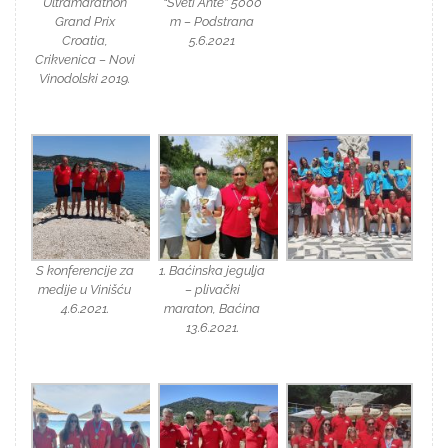
Ultramarathon
“Sveti Ante” 5000
Grand Prix
m – Podstrana
Croatia,
5.6.2021
Crikvenica – Novi
Vinodolski 2019.
S konferencije za
1. Baćinska jegulja
medije u Vinišću
– plivački
4.6.2021.
maraton, Baćina
13.6.2021.