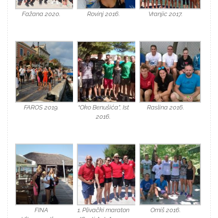
Fažana 2020.
Rovinj 2016.
Vranjic 2017.
FAROS 2019.
“Oko Benušića”, Ist
Raslina 2016.
2016.
FINA
1. Plivački maraton
Omiš 2016.