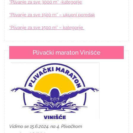
“Plivanje za sve 3000 m” -kategorije
“Plivanje za sve 1500 m” – ukupni poredak
“Plivanje za sve 1500 m” – kategorije
Plivački maraton Vinišće
Vidimo se 15.6.2024. na 4. Plivačkom