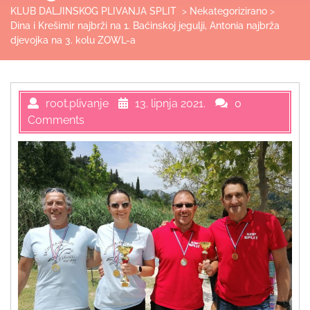
KLUB DALJINSKOG PLIVANJA SPLIT
>
Nekategorizirano
>
Dina i Krešimir najbrži na 1. Baćinskoj jegulji, Antonia najbrža
djevojka na 3. kolu ZOWL-a
root.plivanje
13. lipnja 2021.
0
Comments