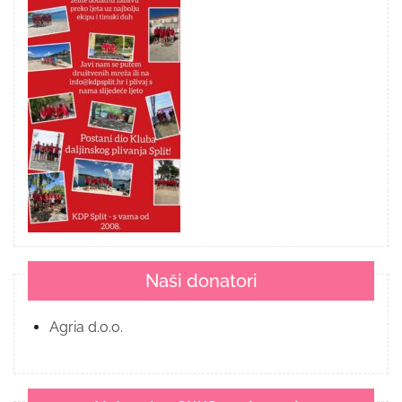
Naši donatori
Agria d.o.o.