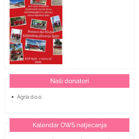
Naši donatori
Agria d.o.o.
Kalendar OWS natjecanja