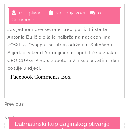
root.plivanje
20. lipnja 2021.
0
Comments
Još jednom ove sezone, treći put iz tri starta,
Antonia Buličić bila je najbrža na natjecanjima
ZOWL-a. Ovaj put se utrka održala u Sukošanu.
Slijedeći vikend Antonijini nastupi bit će u znaku
CRO CUP-a. Prvo u subotu u Vinišću, a zatim i dan
poslije u Rijeci.
Facebook Comments Box
Navigacija
Previous
Previous
Post
objava
Next
Next
Dalmatinski kup daljinskog plivanja –
Post