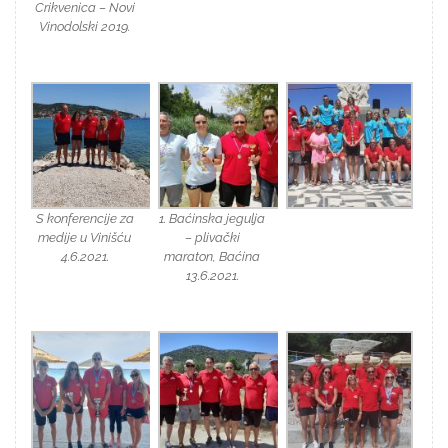
Crikvenica – Novi
Vinodolski 2019.
S konferencije za
1. Baćinska jegulja
medije u Vinišću
– plivački
4.6.2021.
maraton, Baćina
13.6.2021.