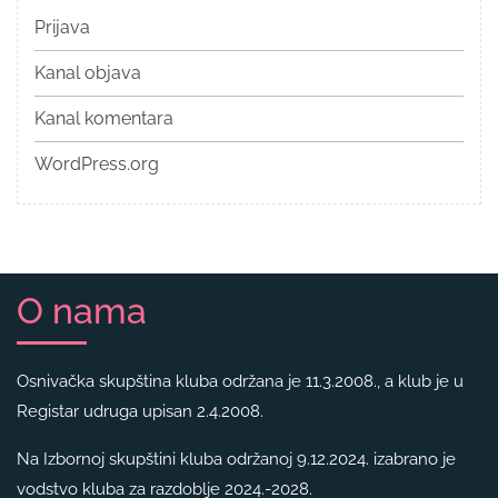
Prijava
Kanal objava
Kanal komentara
WordPress.org
O nama
Osnivačka skupština kluba održana je 11.3.2008., a klub je u
Registar udruga upisan 2.4.2008.
Na Izbornoj skupštini kluba održanoj 9.12.2024. izabrano je
vodstvo kluba za razdoblje 2024.-2028.