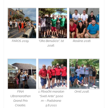
FAROS 2019.
“Oko Benušića”, Ist
Raslina 2016.
2016.
FINA
1. Plivački maraton
Omiš 2016.
Ultramarathon
“Sveti Ante” 5000
Grand Prix
m – Podstrana
Croatia,
5.6.2021