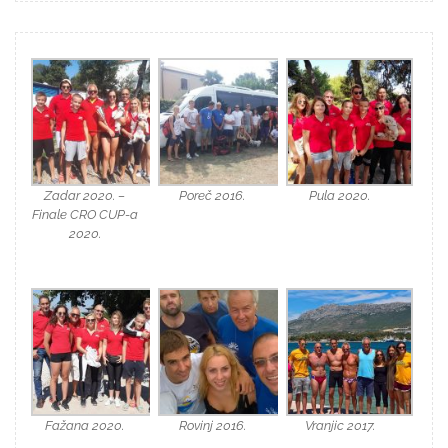
Zadar 2020. –
Poreč 2016.
Pula 2020.
Finale CRO CUP-a
2020.
Fažana 2020.
Rovinj 2016.
Vranjic 2017.