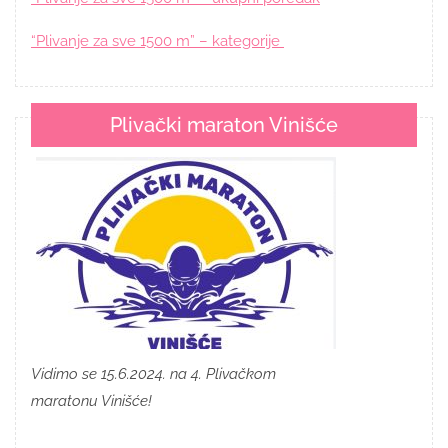
“Plivanje za sve 1500 m” – kategorije
Plivački maraton Vinišće
Vidimo se 15.6.2024. na 4. Plivačkom
maratonu Vinišće!