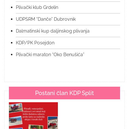
Plivački klub Grdelin
UDPSRM “Danče” Dubrovnik
Dalmatinski kup daljinskog plivanja
KDP/PK Posejdon
Plivački maraton “Oko Benušića”
Postani član KDP Split