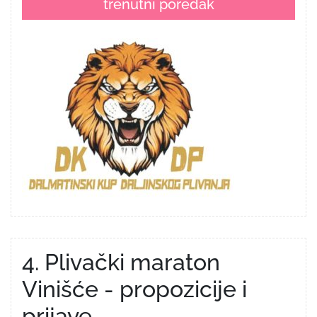
trenutni poredak
4. Plivački maraton
Vinišće - propozicije i
prijave