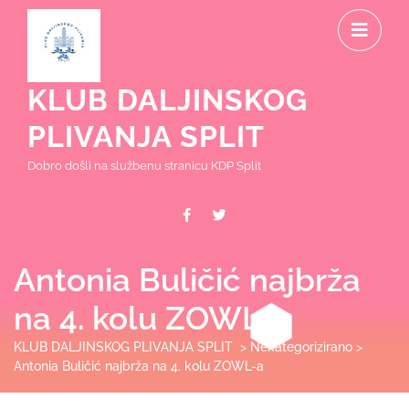
Skip
O
to
content
M
KLUB DALJINSKOG
PLIVANJA SPLIT
Dobro došli na službenu stranicu KDP Split
Facebook
Twitter
Antonia Buličić najbrža
na 4. kolu ZOWL-a
KLUB DALJINSKOG PLIVANJA SPLIT
>
Nekategorizirano
>
Antonia Buličić najbrža na 4. kolu ZOWL-a