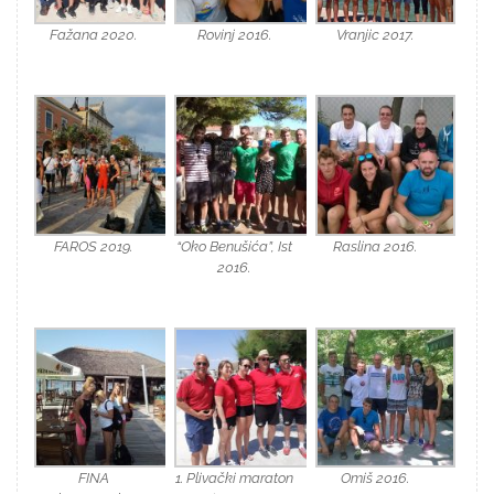
Fažana 2020.
Rovinj 2016.
Vranjic 2017.
FAROS 2019.
“Oko Benušića”, Ist
Raslina 2016.
2016.
FINA
1. Plivački maraton
Omiš 2016.