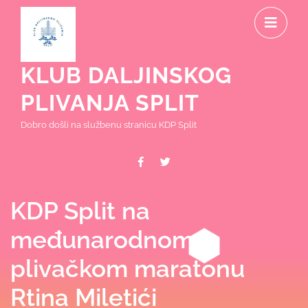
Skip
O
to
content
M
KLUB DALJINSKOG
PLIVANJA SPLIT
Dobro došli na službenu stranicu KDP Split
Facebook
Twitter
KDP Split na
međunarodnom
plivačkom maratonu
Rtina Miletići