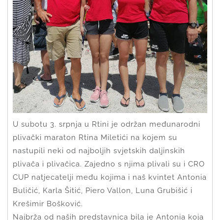
U subotu 3. srpnja u Rtini je održan međunarodni
plivački maraton Rtina Miletići na kojem su
nastupili neki od najboljih svjetskih daljinskih
plivača i plivačica. Zajedno s njima plivali su i CRO
CUP natjecatelji među kojima i naš kvintet Antonia
Buličić, Karla Šitić, Piero Vallon, Luna Grubišić i
Krešimir Bošković.
Najbrža od naših predstavnica bila je Antonia koja