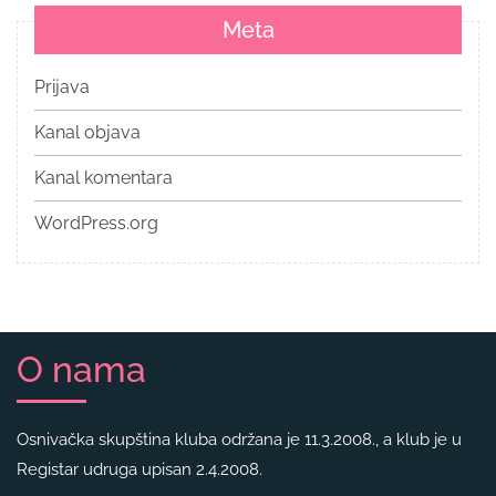
Meta
Prijava
Kanal objava
Kanal komentara
WordPress.org
O nama
Osnivačka skupština kluba održana je 11.3.2008., a klub je u
Registar udruga upisan 2.4.2008.