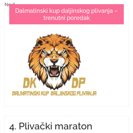
objava
Next
Next
Dalmatinski kup daljinskog plivanja –
Post
trenutni poredak
4. Plivački maraton