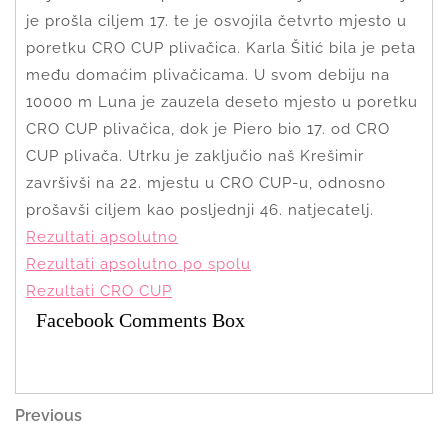
je prošla ciljem 17. te je osvojila četvrto mjesto u
poretku CRO CUP plivačica. Karla Šitić bila je peta
među domaćim plivačicama. U svom debiju na
10000 m Luna je zauzela deseto mjesto u poretku
CRO CUP plivačica, dok je Piero bio 17. od CRO
CUP plivača. Utrku je zaključio naš Krešimir
završivši na 22. mjestu u CRO CUP-u, odnosno
prošavši ciljem kao posljednji 46. natjecatelj.
Rezultati apsolutno
Rezultati apsolutno po spolu
Rezultati CRO CUP
Facebook Comments Box
Navigacija
Previous
Previous
Post