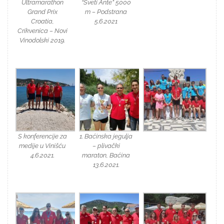
Ultramarathon
“Sveti Ante” 5000
Grand Prix
m – Podstrana
Croatia,
5.6.2021
Crikvenica – Novi
Vinodolski 2019.
S konferencije za
1. Baćinska jegulja
medije u Vinišću
– plivački
4.6.2021.
maraton, Baćina
13.6.2021.