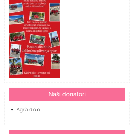
Naši donatori
Agria d.o.o.