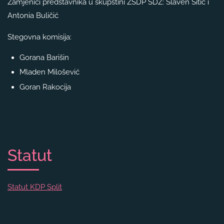
Zamjenici predstavnika u skupštini ŽSDP SDŽ: Slaven Šitić i
Antonia Buličić
Stegovna komisija:
Gorana Barišin
Mladen Milošević
Goran Rakocija
Statut
Statut KDP Split