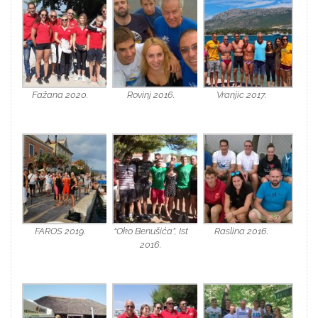
Fažana 2020.
Rovinj 2016.
Vranjic 2017.
FAROS 2019.
“Oko Benušića”, Ist
Raslina 2016.
2016.