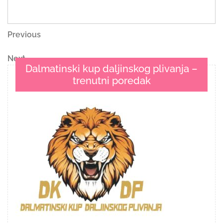
Navigacija
Previous
Previous
Post
objava
Next
Next
Dalmatinski kup daljinskog plivanja –
Post
trenutni poredak