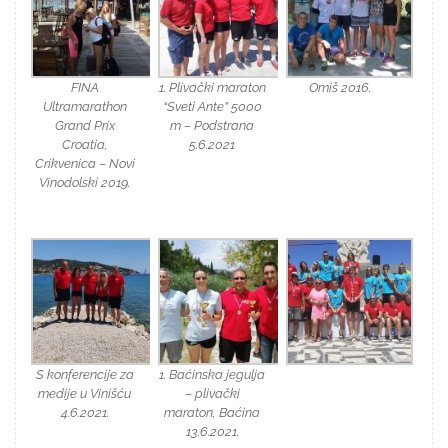
FINA
1. Plivački maraton
Omiš 2016.
Ultramarathon
“Sveti Ante” 5000
Grand Prix
m – Podstrana
Croatia,
5.6.2021
Crikvenica – Novi
Vinodolski 2019.
S konferencije za
1. Baćinska jegulja
medije u Vinišću
– plivački
4.6.2021.
maraton, Baćina
13.6.2021.