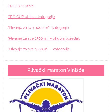
CRO CUP utrka
CRO CUP utrka – kategorije
“Plivanje za sve 3000 m” -kategorije
“Plivanje za sve 1500 m” – ukupni poredak
“Plivanje za sve 1500 m” – kategorije
Plivački maraton Vinišće