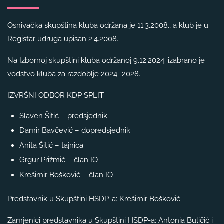
Osnivačka skupština kluba održana je 11.3.2008., a klub je u
Registar udruga upisan 2.4.2008.
Na Izbornoj skupštini kluba održanoj 9.12.2024. izabrano je
vodstvo kluba za razdoblje 2024.-2028.
IZVRŠNI ODBOR KDP SPLIT:
Slaven Šitić – predsjednik
Damir Bavčević – dopredsjednik
Anita Šitić – tajnica
Grgur Prižmić – član IO
Krešimir Bošković – član IO
Predstavnik u Skupštini HSDP-a: Krešimir Bošković
Zamjenici predstavnika u Skupštini HSDP-a: Antonia Buličić i