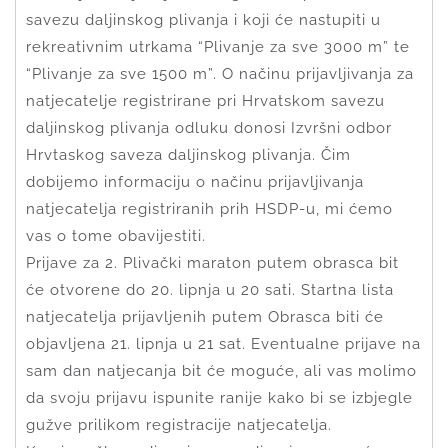
savezu daljinskog plivanja i koji će nastupiti u
rekreativnim utrkama “Plivanje za sve 3000 m” te
“Plivanje za sve 1500 m”. O načinu prijavljivanja za
natjecatelje registrirane pri Hrvatskom savezu
daljinskog plivanja odluku donosi Izvršni odbor
Hrvtaskog saveza daljinskog plivanja. Čim
dobijemo informaciju o načinu prijavljivanja
natjecatelja registriranih prih HSDP-u, mi ćemo
vas o tome obavijestiti.
Prijave za 2. Plivački maraton putem obrasca bit
će otvorene do 20. lipnja u 20 sati. Startna lista
natjecatelja prijavljenih putem Obrasca biti će
objavljena 21. lipnja u 21 sat. Eventualne prijave na
sam dan natjecanja bit će moguće, ali vas molimo
da svoju prijavu ispunite ranije kako bi se izbjegle
gužve prilikom registracije natjecatelja.