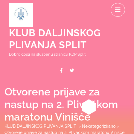
Skip
O
to
content
M
KLUB DALJINSKOG
PLIVANJA SPLIT
Dobro došli na službenu stranicu KDP Split
Facebook
Twitter
Otvorene prijave za
nastup na 2. Plivačkom
maratonu Vinišće
KLUB DALJINSKOG PLIVANJA SPLIT
>
Nekategorizirano
>
Otvorene prijave za nastup na 2. Plivačkom maratonu Vinišće