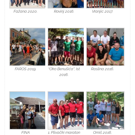
Fažana 2020.
Rovinj 2016.
Vranjic 2017.
FAROS 2019.
“Oko Benušića”, Ist
Raslina 2016.
2016.
FINA
1. Plivački maraton
Omiš 2016.