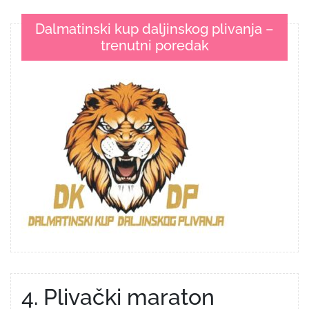
Dalmatinski kup daljinskog plivanja –
trenutni poredak
4. Plivački maraton