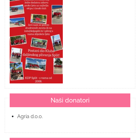
Naši donatori
Agria d.o.o.