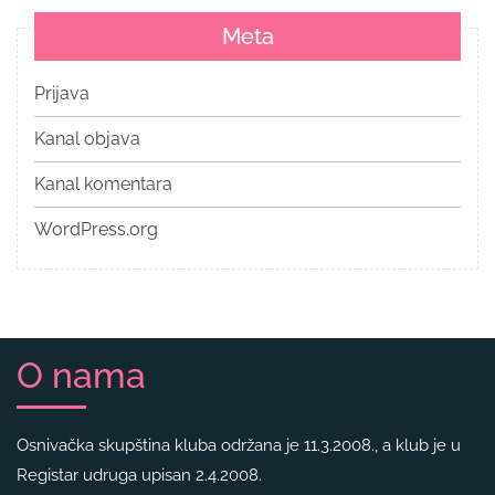
Meta
Prijava
Kanal objava
Kanal komentara
WordPress.org
O nama
Osnivačka skupština kluba održana je 11.3.2008., a klub je u
Registar udruga upisan 2.4.2008.