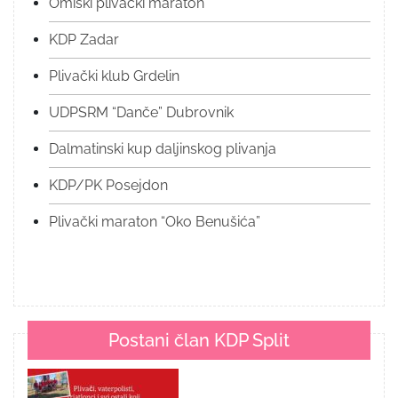
Omiški plivački maraton
KDP Zadar
Plivački klub Grdelin
UDPSRM “Danče” Dubrovnik
Dalmatinski kup daljinskog plivanja
KDP/PK Posejdon
Plivački maraton “Oko Benušića”
Postani član KDP Split