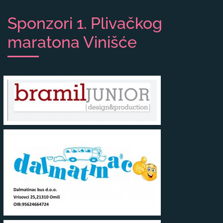
Sponzori 1. Plivačkog
maratona Vinišće