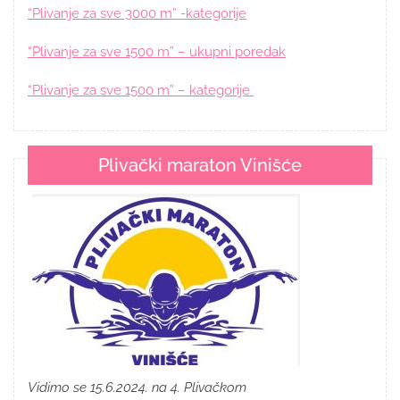
“Plivanje za sve 3000 m” -kategorije
“Plivanje za sve 1500 m” – ukupni poredak
“Plivanje za sve 1500 m” – kategorije
Plivački maraton Vinišće
Vidimo se 15.6.2024. na 4. Plivačkom