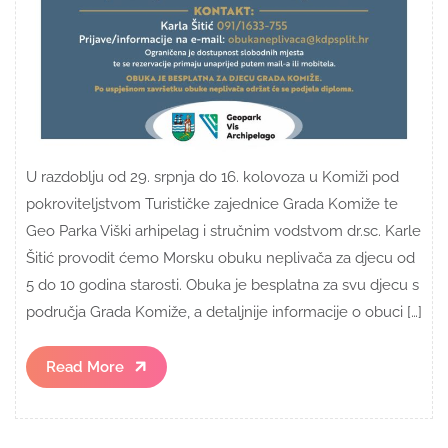
U razdoblju od 29. srpnja do 16. kolovoza u Komiži pod
pokroviteljstvom Turističke zajednice Grada Komiže te
Geo Parka Viški arhipelag i stručnim vodstvom dr.sc. Karle
Šitić provodit ćemo Morsku obuku neplivača za djecu od
5 do 10 godina starosti. Obuka je besplatna za svu djecu s
područja Grada Komiže, a detaljnije informacije o obuci […]
Read
Read More
More