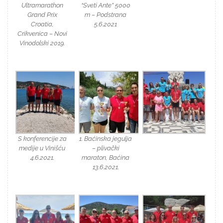
Ultramarathon
“Sveti Ante” 5000
Grand Prix
m – Podstrana
Croatia,
5.6.2021
Crikvenica – Novi
Vinodolski 2019.
S konferencije za
1. Baćinska jegulja
medije u Vinišću
– plivački
4.6.2021.
maraton, Baćina
13.6.2021.