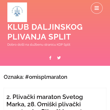
Skip
O
to
content
M
KLUB DALJINSKOG
PLIVANJA SPLIT
Dobro došli na službenu stranicu KDP Split
Facebook
Twitter
Oznaka:
#omisplmaraton
2. Plivački maraton Svetog
Marka, 28. Omiški plivački