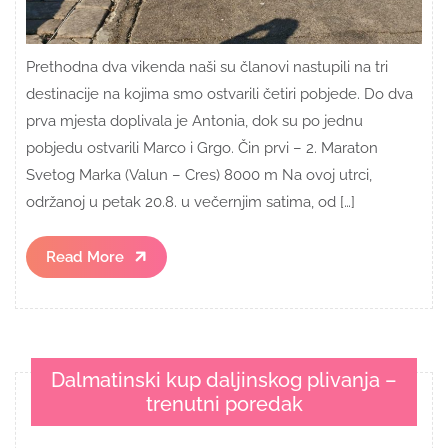
Prethodna dva vikenda naši su članovi nastupili na tri
destinacije na kojima smo ostvarili četiri pobjede. Do dva
prva mjesta doplivala je Antonia, dok su po jednu
pobjedu ostvarili Marco i Grgo. Čin prvi – 2. Maraton
Svetog Marka (Valun – Cres) 8000 m Na ovoj utrci,
održanoj u petak 20.8. u večernjim satima, od […]
Read
Read More
More
Dalmatinski kup daljinskog plivanja –
trenutni poredak