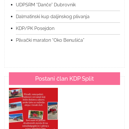
UDPSRM “Danče” Dubrovnik
Dalmatinski kup daljinskog plivanja
KDP/PK Posejdon
Plivački maraton “Oko Benušića”
Postani član KDP Split