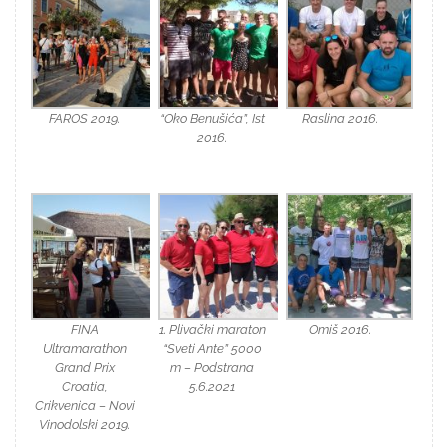
FAROS 2019.
“Oko Benušića”, Ist
Raslina 2016.
2016.
FINA
1. Plivački maraton
Omiš 2016.
Ultramarathon
“Sveti Ante” 5000
Grand Prix
m – Podstrana
Croatia,
5.6.2021
Crikvenica – Novi
Vinodolski 2019.