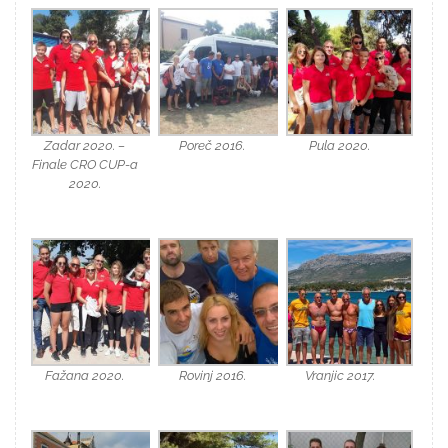
Zadar 2020. –
Poreč 2016.
Pula 2020.
Finale CRO CUP-a
2020.
Fažana 2020.
Rovinj 2016.
Vranjic 2017.