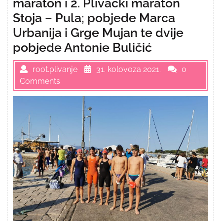
maraton i 2. Plivački maraton
Stoja – Pula; pobjede Marca
Urbanija i Grge Mujan te dvije
pobjede Antonie Buličić
root.plivanje
31. kolovoza 2021.
0
Comments