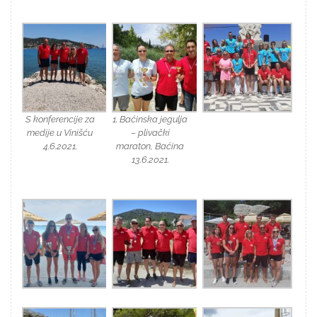
S konferencije za
1. Baćinska jegulja
medije u Vinišću
– plivački
4.6.2021.
maraton, Baćina
13.6.2021.