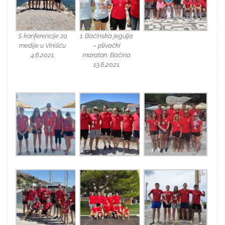
S konferencije za
1. Baćinska jegulja
medije u Vinišću
– plivački
4.6.2021.
maraton, Baćina
13.6.2021.