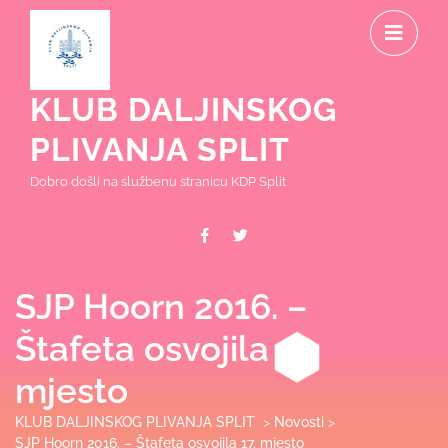
Skip
O
to
content
M
KLUB DALJINSKOG
PLIVANJA SPLIT
Dobro došli na službenu stranicu KDP Split
Facebook
Twitter
SJP Hoorn 2016. –
Štafeta osvojila 17.
mjesto
KLUB DALJINSKOG PLIVANJA SPLIT
>
Novosti
>
SJP Hoorn 2016. – Štafeta osvojila 17. mjesto