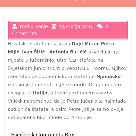
root.plivanje
19. srpnja 2016.
0
Comments
Hrvatska štafeta u sastavu
Duje Milan, Petra
Mijić, Ivan Šitić i Antonia Buličić
osvojila je 17.
mjesto u jučerašnjoj utrci U19 štafeta na
Svjetskom juniorskom prvenstvu u Hoornu. Njihov
zaostatak za pobjedničkom štafetom
Njemačke
iznosio je tri minute i 42 sekunde. Drugo mjesto
osvojila je
Italija,
a treće <b>Francuska</b>.
Vrijedi napomenuti da je Petra jučer bila najmlađa
sudionica štafete, a osim Petre još je samo dvoje
natjecatelja bilo mlađe od Antonije.
Facebook Comments Box