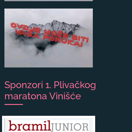
Sponzori 1. Plivačkog
maratona Vinišće