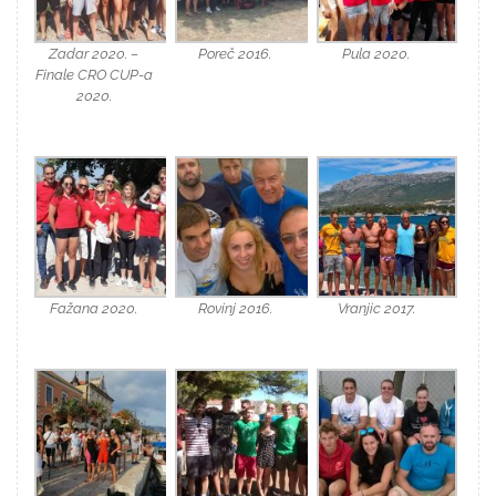
Zadar 2020. –
Poreč 2016.
Pula 2020.
Finale CRO CUP-a
2020.
Fažana 2020.
Rovinj 2016.
Vranjic 2017.