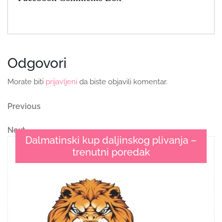
Odgovori
Morate biti
prijavljeni
da biste objavili komentar.
Navigacija
Previous
Previous
Post
objava
Next
Next
Dalmatinski kup daljinskog plivanja –
Post
trenutni poredak