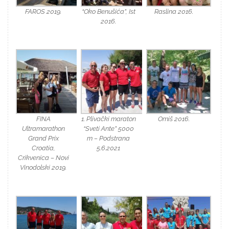
FAROS 2019.
“Oko Benušića”, Ist
Raslina 2016.
2016.
FINA
1. Plivački maraton
Omiš 2016.
Ultramarathon
“Sveti Ante” 5000
Grand Prix
m – Podstrana
Croatia,
5.6.2021
Crikvenica – Novi
Vinodolski 2019.