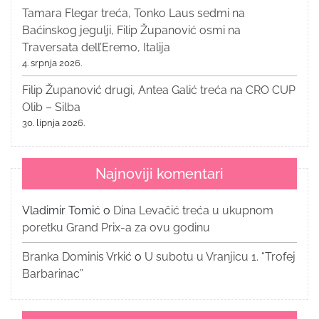
Tamara Flegar treća, Tonko Laus sedmi na
Baćinskog jegulji, Filip Županović osmi na
Traversata dell’Eremo, Italija
4. srpnja 2026.
Filip Županović drugi, Antea Galić treća na CRO CUP
Olib – Silba
30. lipnja 2026.
Najnoviji komentari
Vladimir Tomić
o
Dina Levačić treća u ukupnom
poretku Grand Prix-a za ovu godinu
Branka Dominis Vrkić
o
U subotu u Vranjicu 1. “Trofej
Barbarinac”