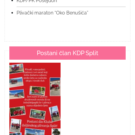
KDP/PK Posejdon
Plivački maraton “Oko Benušića”
Postani član KDP Split