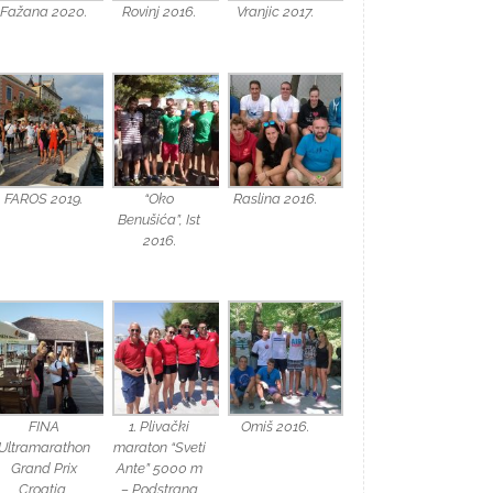
Fažana 2020.
Rovinj 2016.
Vranjic 2017.
FAROS 2019.
“Oko
Raslina 2016.
Benušića”, Ist
2016.
FINA
1. Plivački
Omiš 2016.
Ultramarathon
maraton “Sveti
Grand Prix
Ante” 5000 m
Croatia,
– Podstrana