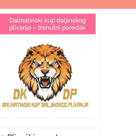
Dalmatinski kup daljinskog
plivanja – trenutni poredak