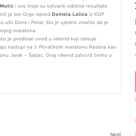
 Matić
i svo troje su ostvarili odlične rezultate.
brži je bio Grgo ispred
Daniela Lalića
iz KDP
 ušli Doris i Petar, što je ujedno značilo da je
šnjeg maratona.
o je predivan uvod u vikend koji obiluje
aju nastupi na 7. Plivačkom maratonu Raslina kao
nu Jarak – Šabac. Ovaj vikend zatvorit ćemo u
Next
Next