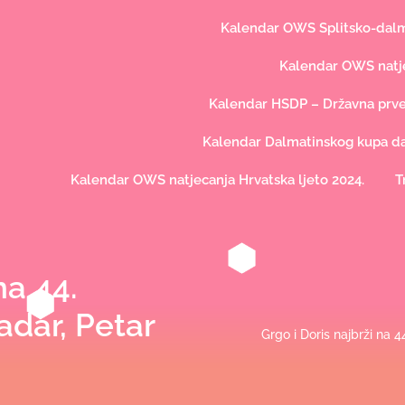
Kalendar OWS Splitsko-dalma
Kalendar OWS natje
Kalendar HSDP – Državna prve
Kalendar Dalmatinskog kupa dal
Kalendar OWS natjecanja Hrvatska ljeto 2024.
T
na 44.
dar, Petar
Grgo i Doris najbrži na 