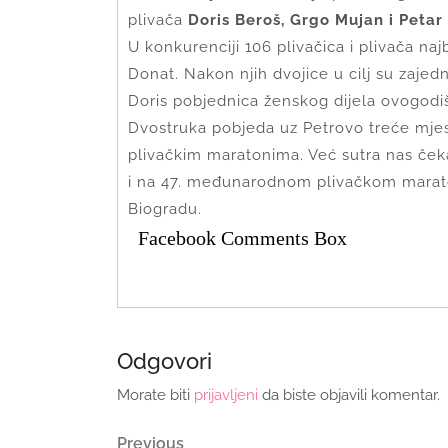
plivača
Doris Beroš, Grgo Mujan i Petar
U konkurenciji 106 plivačica i plivača naj
Donat. Nakon njih dvojice u cilj su zajedno
Doris pobjednica ženskog dijela ovogodi
Dvostruka pobjeda uz Petrovo treće mjest
plivačkim maratonima. Već sutra nas ček
i na 47. međunarodnom plivačkom marato
Biogradu.
Facebook Comments Box
Odgovori
Morate biti
prijavljeni
da biste objavili komentar.
Navigacija
Previous
Previous