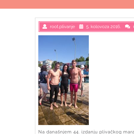
root.plivanje
5. kolovoza 2016.
Na današnjem 44. izdanju plivačkog marat