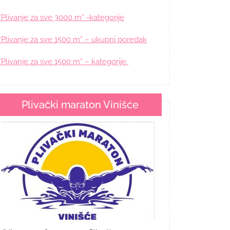
“Plivanje za sve 3000 m” -kategorije
“Plivanje za sve 1500 m” – ukupni poredak
“Plivanje za sve 1500 m” – kategorije
Plivački maraton Vinišće