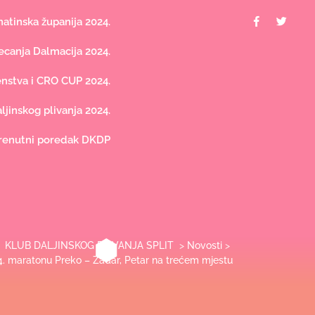
Facebook
Twit
tinska županija 2024.
canja Dalmacija 2024.
nstva i CRO CUP 2024.
jinskog plivanja 2024.
renutni poredak DKDP
KLUB DALJINSKOG PLIVANJA SPLIT
>
Novosti
>
44. maratonu Preko – Zadar, Petar na trećem mjestu