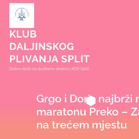
Skip
to
content
KLUB
DALJINSKOG
PLIVANJA SPLIT
Dobro došli na službenu stranicu KDP Split
Grgo i Doris najbrži 
maratonu Preko – Za
na trećem mjestu