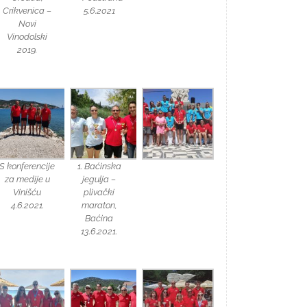
Crikvenica –
5.6.2021
Novi
Vinodolski
2019.
S konferencije
1. Baćinska
za medije u
jegulja –
Vinišću
plivački
4.6.2021.
maraton,
Baćina
13.6.2021.