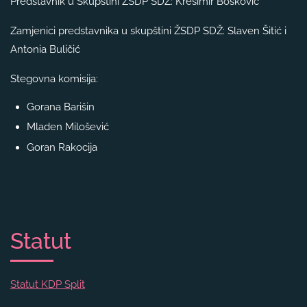
Predstavnik u Skupštini ŽSDP SDŽ: Krešimir Bošković
Zamjenici predstavnika u skupštini ŽSDP SDŽ: Slaven Šitić i
Antonia Buličić
Stegovna komisija:
Gorana Barišin
Mladen Milošević
Goran Rakocija
Statut
Statut KDP Split