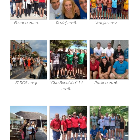
Fažana 2020.
Rovinj 2016.
Vranjic 2017.
FAROS 2019.
“Oko Benušića”, Ist
Raslina 2016.
2016.