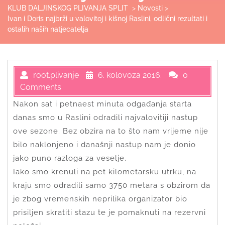
KLUB DALJINSKOG PLIVANJA SPLIT
>
Novosti
>
Ivan i Doris najbrži u valovitoj i kišnoj Raslini, odlični rezultati i
ostalih naših natjecatelja
root.plivanje
6. kolovoza 2016.
0
Comments
Nakon sat i petnaest minuta odgađanja starta
danas smo u Raslini odradili najvalovitiji nastup
ove sezone. Bez obzira na to što nam vrijeme nije
bilo naklonjeno i današnji nastup nam je donio
jako puno razloga za veselje.
Iako smo krenuli na pet kilometarsku utrku, na
kraju smo odradili samo 3750 metara s obzirom da
je zbog vremenskih neprilika organizator bio
prisiljen skratiti stazu te je pomaknuti na rezervni