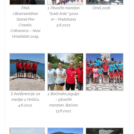
FINA
1. Plivački maraton
Omiš 2016.
Ultramarathon
“Sveti Ante” 5000
Grand Prix
m – Podstrana
Croatia,
5.6.2021
Crikvenica – Novi
Vinodolski 2019.
S konferencije za
1. Baćinska jegulja
medije u Vinišću
– plivački
4.6.2021.
maraton, Baćina
13.6.2021.