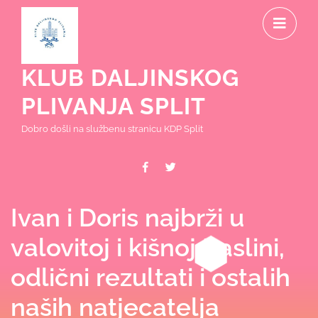
Skip
O
to
content
M
KLUB DALJINSKOG
PLIVANJA SPLIT
Dobro došli na službenu stranicu KDP Split
Facebook
Twitter
Ivan i Doris najbrži u
valovitoj i kišnoj Raslini,
odlični rezultati i ostalih
naših natjecatelja