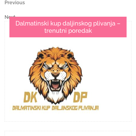
Navigacija
Previous
Previous
Post
objava
Next
Next
Dalmatinski kup daljinskog plivanja –
Post
trenutni poredak