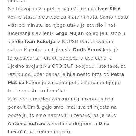
položaj.
Na takvoj stazi opet je najbrži bio naš
Ivan Šitić
koji je stazu preplivao za 45.17 minuta. Samo nešto
više od minutu iza njega utrku je završio i naš
jučerašnji slavljenik
Grgo Mujan
kojeg je u stop u
sljedio
Ivan Kukolja
iz KDPSR Poreč. Odmah
nakon Kukolje u cilj je ušla
Doris Beroš
koja je
tako ostvarila i drugu pobjedu u dva dana, a
ujedno svoju prvu CRO CUP pobjedu. Isto tako, za
razliku od jučer danas je bila nešto brža od
Petra
Matića
kojem je za samo pet sekunda pobjeglo
treće mjesto kod muških.
Kad već u muškoj konkurenciji nismo uspjeli
ponovit Omiš, gdje smo imali sva tri mjesta na
postolju, to smo napravili u ženskoj pa je tako
Antonia Buličić
završila na drugom, a
Dina
Levačić
na trećem mjestu.