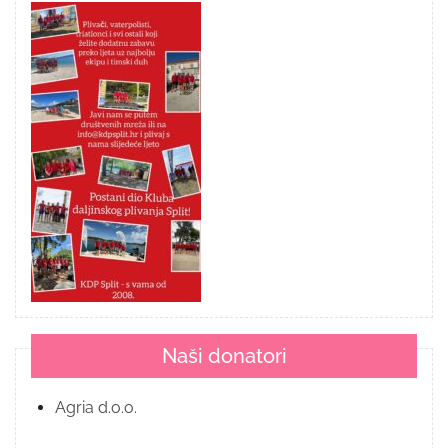
Naši donatori
Agria d.o.o.