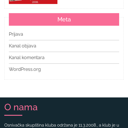
Meta
Prijava
Kanal objava
Kanal komentara
WordPress.org
O nama
Osnivačka skupština kluba održana je 11.3.2008., a klub je u