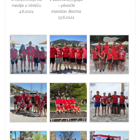
medije u Vinišću
– plivački
4.6.2021.
maraton, Baćina
13.6.2021.