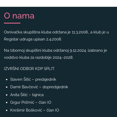
O nama
Osnivačka skupština kluba održana je 11.3.2008., a klub je u
Registar udruga upisan 2.4.2008.
Na Izbornoj skupštini kluba održanoj 9.12.2024. izabrano je
vodstvo kluba za razdoblje 2024.-2028.
IZVRŠNI ODBOR KDP SPLIT:
Slaven Šitić – predsjednik
Damir Bavčević – dopredsjednik
Anita Šitić – tajnica
Grgur Prižmić – član IO
Krešimir Bošković – član IO