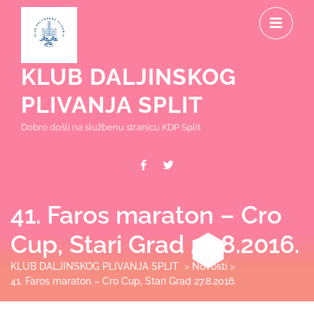
Skip
O
to
content
M
KLUB DALJINSKOG
PLIVANJA SPLIT
Dobro došli na službenu stranicu KDP Split
Facebook
Twitter
41. Faros maraton – Cro
Cup, Stari Grad 27.8.2016.
KLUB DALJINSKOG PLIVANJA SPLIT
>
Novosti
>
41. Faros maraton – Cro Cup, Stari Grad 27.8.2016.