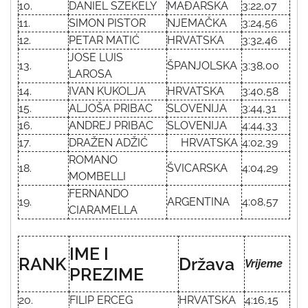
10.
DANIEL SZEKELY
MAĐARSKA
3:22,07
11.
SIMON PISTOR
NJEMAČKA
3:24,56
12.
PETAR MATIĆ
HRVATSKA
3:32,46
JOSE LUIS
13.
ŠPANJOLSKA
3:38,00
LAROSA
14.
IVAN KUKOLJA
HRVATSKA
3:40,58
15.
ALJOŠA PRIBAC
SLOVENIJA
3:44,31
16.
ANDREJ PRIBAC
SLOVENIJA
4:44,33
17.
DRAŽEN ADŽIĆ
HRVATSKA
4:02,39
ROMANO
18.
ŠVICARSKA
4:04,29
MOMBELLI
FERNANDO
19.
ARGENTINA
4:08,57
CIARAMELLA
IME I
RANK
Država
Vrijeme
PREZIME
20.
FILIP ERCEG
HRVATSKA
4:16,15