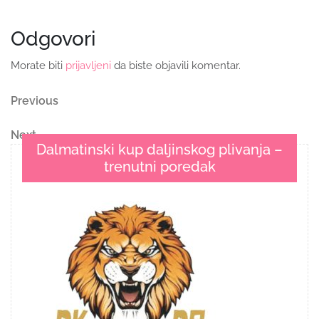
Odgovori
Morate biti
prijavljeni
da biste objavili komentar.
Navigacija
Previous
Previous
Post
objava
Next
Next
Dalmatinski kup daljinskog plivanja –
Post
trenutni poredak