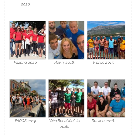
2020.
Fažana 2020.
Rovinj 2016.
Vranjic 2017.
FAROS 2019.
“Oko Benušića”, Ist
Raslina 2016.
2016.