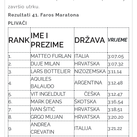
završio utrku.
Rezultati 41. Faros Maratona
PLIVAČI
IME I
RANK
DRŽAVA
VRIJEME
PREZIME
1.
MATTEO FURLAN
ITALIA
3:07,05
2.
DUJE MILAN
HRVATSKA
3:07,32
3.
LARS BOTTELIER
NIZOZEMSKA
3:11,14
AQUILES
4.
ARGENTINA
3:12,48
BALAUDO
5.
VIT INGELDULT
ČEŠKA
3:12,47
6.
MARK DEANS
ŠKOTSKA
3:16,54
7.
IVAN ŠITIĆ
HRVATSKA
3:18,51
8.
GRGO MUJAN
HRVATSKA
3:20,20
ANDREA
9.
ITALIJA
3:21,22
CREVATIN