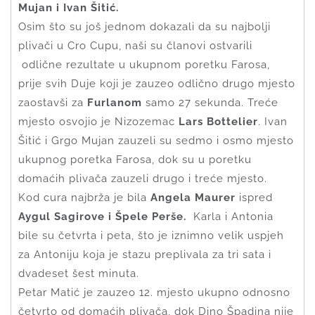
Mujan i Ivan Šitić.
Osim što su još jednom dokazali da su najbolji
plivači u Cro Cupu, naši su članovi ostvarili
odlične rezultate u ukupnom poretku Farosa,
prije svih Duje koji je zauzeo odlično drugo mjesto
zaostavši za
Furlanom
samo 27 sekunda. Treće
mjesto osvojio je Nizozemac
Lars Bottelier
. Ivan
Šitić i Grgo Mujan zauzeli su sedmo i osmo mjesto
ukupnog poretka Farosa, dok su u poretku
domaćih plivača zauzeli drugo i treće mjesto.
Kod cura najbrža je bila
Angela Maurer
ispred
Aygul Sagirove i Špele Perše.
Karla i Antonia
bile su četvrta i peta, što je iznimno velik uspjeh
za Antoniju koja je stazu preplivala za tri sata i
dvadeset šest minuta.
Petar Matić je zauzeo 12. mjesto ukupno odnosno
četvrto od domaćih plivača, dok Dino Špadina nije