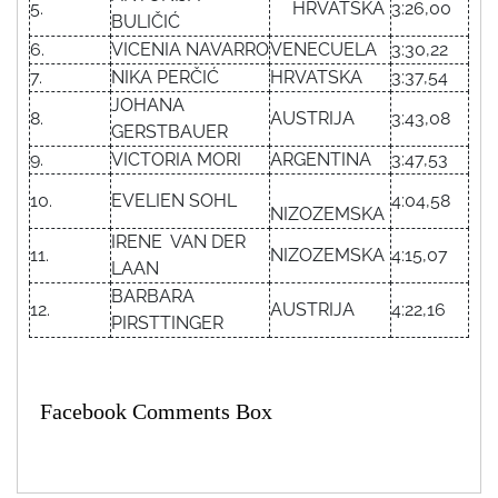
5.
HRVATSKA
3:26,00
BULIČIĆ
6.
VICENIA NAVARRO
VENECUELA
3:30,22
7.
NIKA PERČIĆ
HRVATSKA
3:37,54
JOHANA
8.
AUSTRIJA
3:43,08
GERSTBAUER
9.
VICTORIA MORI
ARGENTINA
3:47,53
10.
EVELIEN SOHL
4:04,58
NIZOZEMSKA
IRENE VAN DER
11.
NIZOZEMSKA
4:15,07
LAAN
BARBARA
12.
AUSTRIJA
4:22,16
PIRSTTINGER
Facebook Comments Box