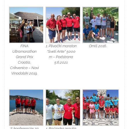
FINA
1. Plivački maraton
Omiš 2016.
Ultramarathon
“Sveti Ante” 5000
Grand Prix
m – Podstrana
Croatia,
5.6.2021
Crikvenica – Novi
Vinodolski 2019.
S konferencije za
1. Baćinska jegulja