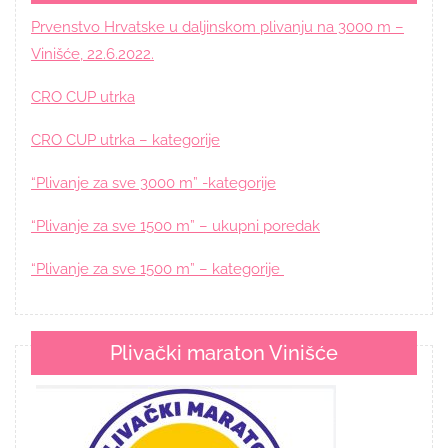
Prvenstvo Hrvatske u daljinskom plivanju na 3000 m –
Vinišće, 22.6.2022.
CRO CUP utrka
CRO CUP utrka – kategorije
“Plivanje za sve 3000 m” -kategorije
“Plivanje za sve 1500 m” – ukupni poredak
“Plivanje za sve 1500 m” – kategorije
Plivački maraton Vinišće