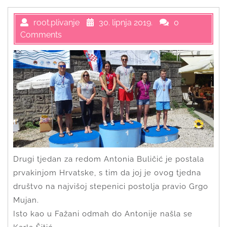
root.plivanje
30. lipnja 2019.
0
Comments
Drugi tjedan za redom Antonia Buličić je postala
prvakinjom Hrvatske, s tim da joj je ovog tjedna
društvo na najvišoj stepenici postolja pravio Grgo
Mujan.
Isto kao u Fažani odmah do Antonije našla se