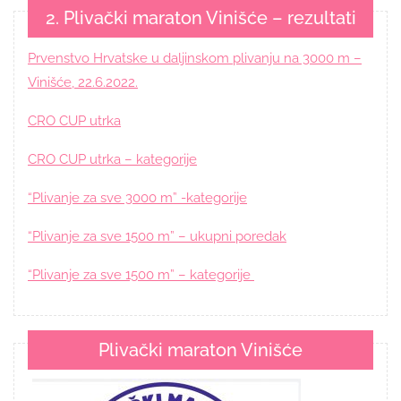
2. Plivački maraton Vinišće – rezultati
Prvenstvo Hrvatske u daljinskom plivanju na 3000 m –
Vinišće, 22.6.2022.
CRO CUP utrka
CRO CUP utrka – kategorije
“Plivanje za sve 3000 m” -kategorije
“Plivanje za sve 1500 m” – ukupni poredak
“Plivanje za sve 1500 m” – kategorije
Plivački maraton Vinišće