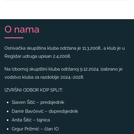
O nama
Osnivačka skupština kluba održana je 11.3.2008., a klub je u
Registar udruga upisan 2.4.2008.
Na Izbornoj skupštini kluba održanoj 9.12.2024. izabrano je
vodstvo kluba za razdoblje 2024.-2028.
IZVRŠNI ODBOR KDP SPLIT:
Slaven Šitić – predsjednik
Damir Bavčević – dopredsjednik
Anita Šitić – tajnica
Grgur Prižmić – član IO