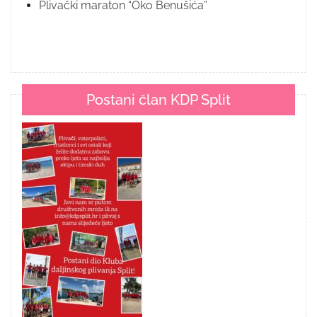
Plivački maraton “Oko Benušića”
Postani član KDP Split