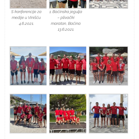
S konferencije za
1. Baćinska jegulja
medije u Vinišću
– plivački
4.6.2021.
maraton, Baćina
13.6.2021.