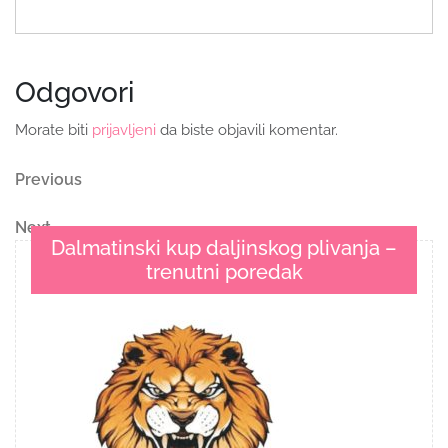
Odgovori
Morate biti
prijavljeni
da biste objavili komentar.
Navigacija
Previous
Previous
Post
objava
Next
Next
Dalmatinski kup daljinskog plivanja –
Post
trenutni poredak