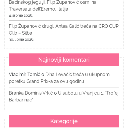
Baćinskog jegulji, Filip Županović osmi na
Traversata dell’Eremo, Italija
4. srpnja 2026.
Filip Županović drugi, Antea Galić treća na CRO CUP
Olib – Silba
30. lipnja 2026.
Najnoviji komentari
Vladimir Tomić
o
Dina Levačić treća u ukupnom
poretku Grand Prix-a za ovu godinu
Branka Dominis Vrkić
o
U subotu u Vranjicu 1. “Trofej
Barbarinac”
Kategorije