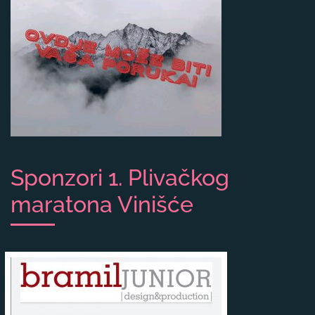
Sponzori 1. Plivačkog
maratona Vinišće