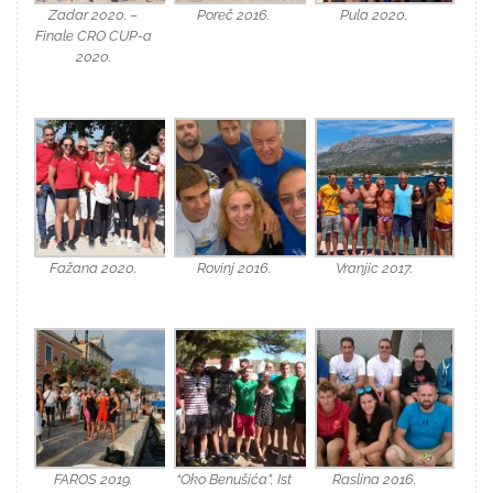
Zadar 2020. –
Poreč 2016.
Pula 2020.
Finale CRO CUP-a
2020.
Fažana 2020.
Rovinj 2016.
Vranjic 2017.
FAROS 2019.
“Oko Benušića”, Ist
Raslina 2016.