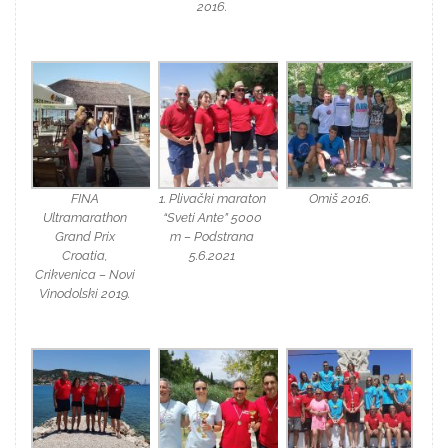
2016.
FINA
1. Plivački maraton
Omiš 2016.
Ultramarathon
“Sveti Ante” 5000
Grand Prix
m – Podstrana
Croatia,
5.6.2021
Crikvenica – Novi
Vinodolski 2019.