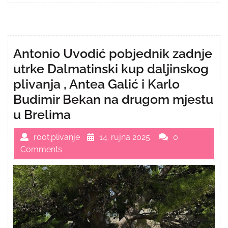
Antonio Uvodić pobjednik zadnje
utrke Dalmatinski kup daljinskog
plivanja , Antea Galić i Karlo
Budimir Bekan na drugom mjestu
u Brelima
root.plivanje
14. rujna 2025.
0
Comments