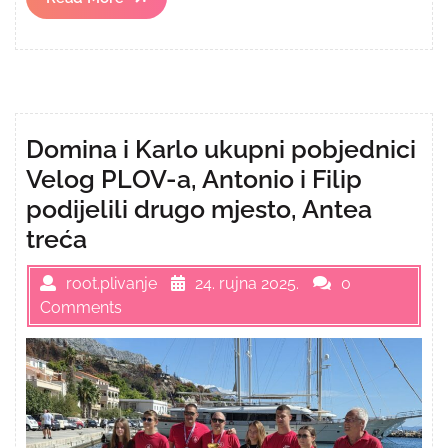
More
Domina i Karlo ukupni pobjednici
Velog PLOV-a, Antonio i Filip
podijelili drugo mjesto, Antea
treća
root.plivanje
24. rujna 2025.
0
Comments