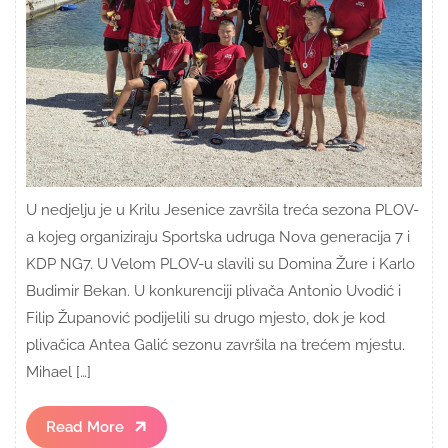
U nedjelju je u Krilu Jesenice završila treća sezona PLOV-
a kojeg organiziraju Sportska udruga Nova generacija 7 i
KDP NG7. U Velom PLOV-u slavili su Domina Žure i Karlo
Budimir Bekan. U konkurenciji plivača Antonio Uvodić i
Filip Županović podijelili su drugo mjesto, dok je kod
plivačica Antea Galić sezonu završila na trećem mjestu.
Mihael […]
Read
Read More
More