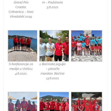
Grand Prix
m – Podstrana
Croatia,
5.6.2021
Crikvenica – Novi
Vinodolski 2019.
S konferencije za
1. Baćinska jegulja
medije u Vinišću
– plivački
4.6.2021.
maraton, Baćina
13.6.2021.