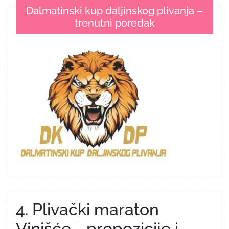
objava
Dalmatinski kup daljinskog plivanja –
trenutni poredak
4. Plivački maraton
Vinišće - propozicije i