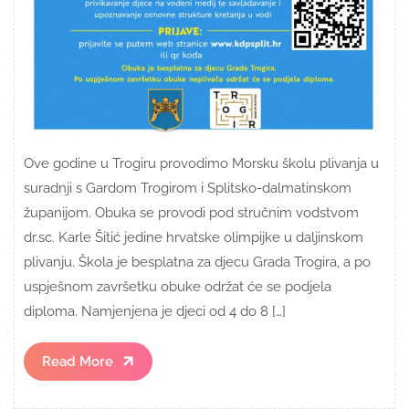
Ove godine u Trogiru provodimo Morsku školu plivanja u
suradnji s Gardom Trogirom i Splitsko-dalmatinskom
županijom. Obuka se provodi pod stručnim vodstvom
dr.sc. Karle Šitić jedine hrvatske olimpijke u daljinskom
plivanju. Škola je besplatna za djecu Grada Trogira, a po
uspješnom završetku obuke održat će se podjela
diploma. Namjenjena je djeci od 4 do 8 […]
Read
Read More
More