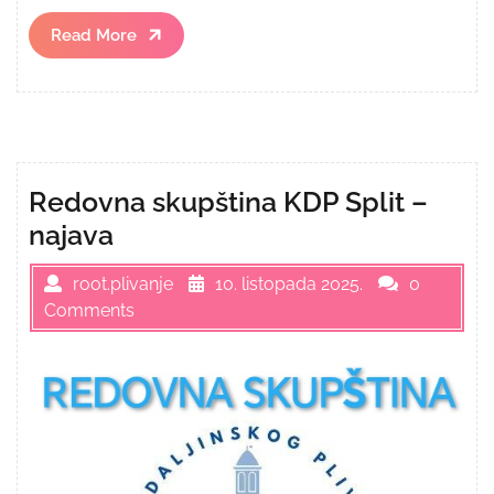
Read
Read More
More
Redovna skupština KDP Split –
najava
root.plivanje
10. listopada 2025.
0
Comments