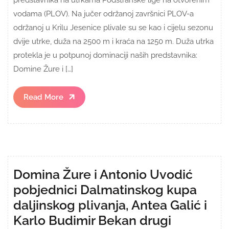
predstavnika na utrkama Podstranske lige na otvorenim
vodama (PLOV). Na jučer održanoj završnici PLOV-a
održanoj u Krilu Jesenice plivale su se kao i cijelu sezonu
dvije utrke, duža na 2500 m i kraća na 1250 m. Duža utrka
protekla je u potpunoj dominaciji naših predstavnika:
Domine Žure i […]
Read
Read More
More
Domina Žure i Antonio Uvodić
pobjednici Dalmatinskog kupa
daljinskog plivanja, Antea Galić i
Karlo Budimir Bekan drugi