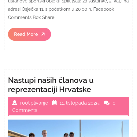
ustanove športski objekti Split (sala za sastanke, 2. kat), na
adresi Osječka 11, s početkom u 20:00 h. Facebook
Comments Box Share
Read
Read More
More
Nastupi naših članova u
reprezentaciji Hrvatske
root.plivanje
11. listopada 2025.
0
Comments