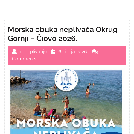
Morska obuka neplivača Okrug
Gornji – Čiovo 2026.
root.plivanje
6. lipnja 2026.
0
Comments