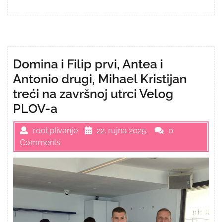
Domina i Filip prvi, Antea i
Antonio drugi, Mihael Kristijan
treći na završnoj utrci Velog
PLOV-a
root.plivanje
22. rujna 2025.
0
Comments