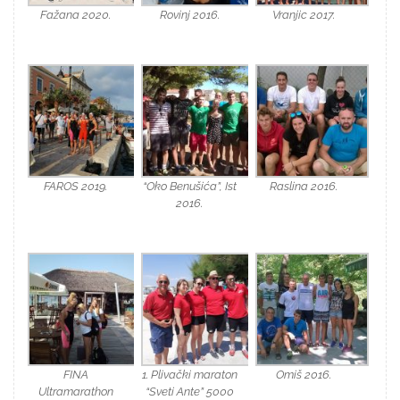
Fažana 2020.
Rovinj 2016.
Vranjic 2017.
FAROS 2019.
“Oko Benušića”, Ist
Raslina 2016.
2016.
FINA
1. Plivački maraton
Omiš 2016.
Ultramarathon
“Sveti Ante” 5000