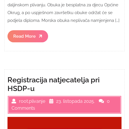
daljinskom plivanju. Obuka je besplatna za djecu Općine
Okrug, a po uspješnom završetku obuke održat će se
podjela diploma. Morska obuka neplivača namjenjena […]
Read
Read More
More
Registracija natjecatelja pri
HSDP-u
root.plivanje
23. listopada 2025.
0
Comments