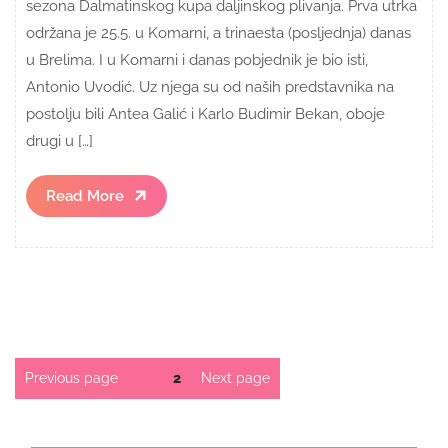
sezona Dalmatinskog kupa daljinskog plivanja. Prva utrka
održana je 25.5. u Komarni, a trinaesta (posljednja) danas
u Brelima. I u Komarni i danas pobjednik je bio isti,
Antonio Uvodić. Uz njega su od naših predstavnika na
postolju bili Antea Galić i Karlo Budimir Bekan, oboje
drugi u […]
Read
Read More
More
Brojevi
Previous page
Page
2
Next page
stranica